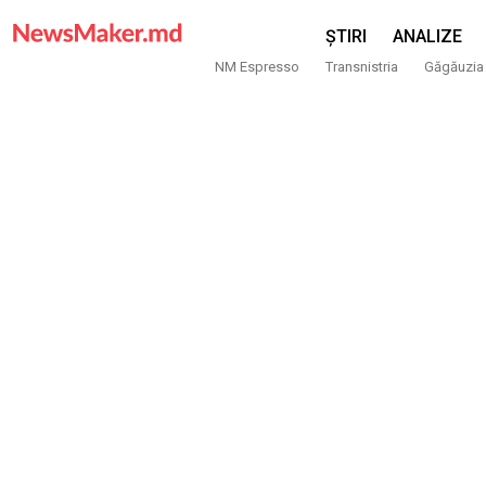
ȘTIRI
ANALIZE
NM Espresso
Transnistria
Găgăuzia