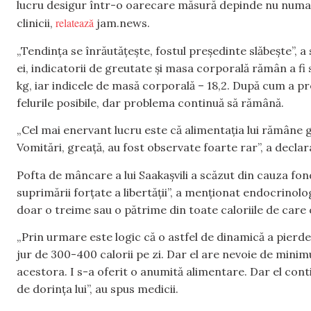
lucru desigur într-o oarecare măsură depinde nu numai d
relatează
clinicii,
jam.news.
„Tendința se înrăutățește, fostul președinte slăbește”, a 
ei, indicatorii de greutate și masa corporală rămân a fi s
kg, iar indicele de masă corporală – 18,2. După cum a prec
felurile posibile, dar problema continuă să rămână.
„Cel mai enervant lucru este că alimentația lui rămâne g
Vomitări, greață, au fost observate foarte rar”, a declar
Pofta de mâncare a lui Saakașvili a scăzut din cauza f
suprimării forțate a libertății”, a menționat endocrinolo
doar o treime sau o pătrime din toate caloriile de car
„Prin urmare este logic că o astfel de dinamică a pierder
jur de 300-400 calorii pe zi. Dar el are nevoie de minim
acestora. I s-a oferit o anumită alimentare. Dar el con
de dorința lui”, au spus medicii.