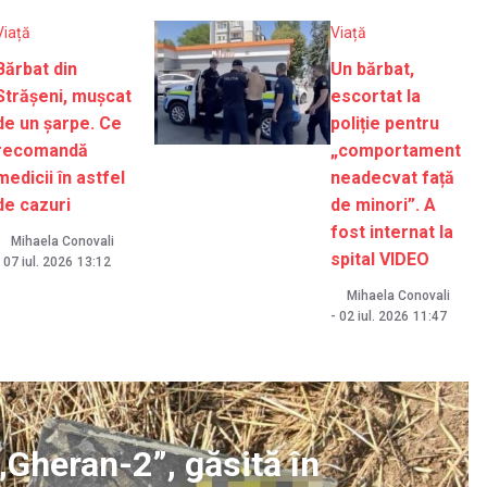
Viață
Viață
Bărbat din
Un bărbat,
Strășeni, mușcat
escortat la
de un șarpe. Ce
poliție pentru
recomandă
„comportament
medicii în astfel
neadecvat față
de cazuri
de minori”. A
fost internat la
Mihaela Conovali
spital VIDEO
-
07 iul. 2026
13:12
Mihaela Conovali
-
02 iul. 2026
11:47
„Gheran-2”, găsită în