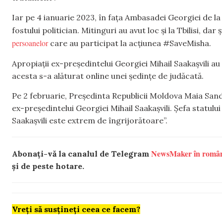
Iar pe 4 ianuarie 2023, în fața Ambasadei Georgiei de l
fostului politician. Mitinguri au avut loc și la Tbilisi, dar 
persoanelor
care au participat la acțiunea #SaveMisha.
Apropiații ex-președintelui Georgiei Mihail Saakașvili au
acesta s-a alăturat online unei ședințe de judăcată.
Pe 2 februarie, Președinta Republicii Moldova Maia Sa
ex-președintelui Georgiei Mihail Saakașvili. Șefa statului
Saakașvili este extrem de îngrijorătoare”.
NewsMaker în româ
Abonați-vă la canalul de Telegram
și de peste hotare.
Vreți să susțineți ceea ce facem?