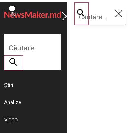
ROMÂNĂ
Susține
RU
NM
Știri
Analize
Video