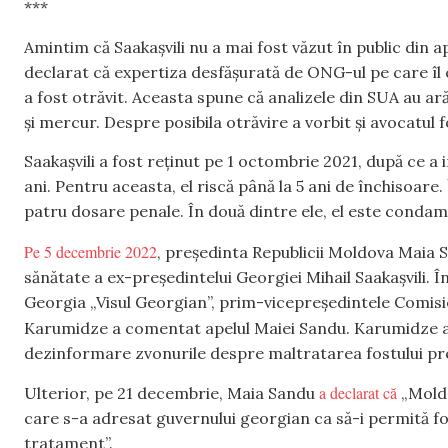
***
Amintim că Saakașvili nu a mai fost văzut în public din a
declarat că expertiza desfășurată de ONG-ul pe care îl
a fost otrăvit. Aceasta spune că analizele din SUA au arăt
și mercur. Despre posibila otrăvire a vorbit și avocatul fo
Saakașvili a fost reținut pe 1 octombrie 2021, după ce a i
ani. Pentru aceasta, el riscă până la 5 ani de închisoare.
patru dosare penale. În două dintre ele, el este condam
Pe 5 decembrie 2022
, președinta Republicii Moldova Maia 
sănătate a ex-președintelui Georgiei Mihail Saakașvili. 
Georgia „Visul Georgian”, prim-vicepreședintele Comis
Karumidze a comentat apelul Maiei Sandu. Karumidze a 
dezinformare zvonurile despre maltratarea fostului pr
a declarat că
Ulterior, pe 21 decembrie, Maia Sandu
„Moldo
care s-a adresat guvernului georgian ca să-i permită fo
tratament”.