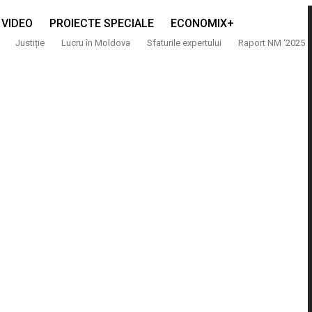
VIDEO
PROIECTE SPECIALE
ECONOMIX+
Justiție
Lucru în Moldova
Sfaturile expertului
Raport NM ‘2025