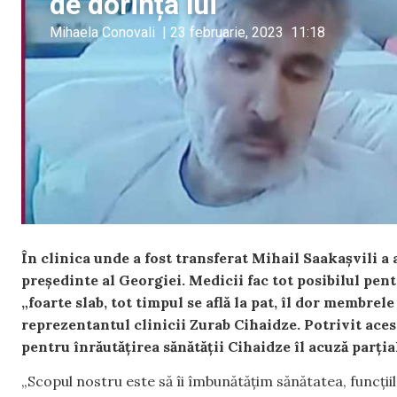
de dorința lui
Mihaela Conovali
|
23 februarie, 2023
11:18
În clinica unde a fost transferat Mihail Saakașvili a 
președinte al Georgiei. Medicii fac tot posibilul pent
„foarte slab, tot timpul se află la pat, îl dor membrele
reprezentantul clinicii Zurab Cihaidze. Potrivit acestui
pentru înrăutățirea sănătății Cihaidze îl acuză parția
„Scopul nostru este să îi îmbunătățim sănătatea, funcțiile 