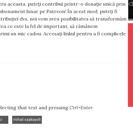
ntru aceasta, puteți contribui printr-o donație unică prin
abonament lunar pe Patreon! În acest mod, puteți fi
tribuției dvs, noi vom avea posibilitatea să transformăm
 ceea ce este la fel de important, să rămânem
rimi un mic cadou. Accesați linkul pentru a fi complicele
selecting that text and pressing
Ctrl+Enter
.
,
ci
mihail saakaşvili