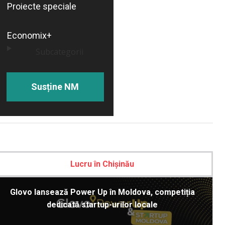
Proiecte speciale
Economix+
Subcategorii
Susține NM
Lucru în Chișinău
Glovo lansează Power Up în Moldova, competiția
dedicată startup-urilor locale