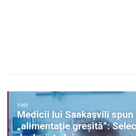
Viață
Medicii lui Saakașvili spun
„alimentație greșită”: Sele