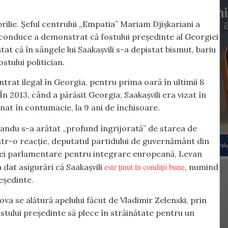
prilie. Șeful centrului „Empatia” Mariam Djișkariani a
 conduce a demonstrat că fostului președinte al Georgiei
at că în sângele lui Saakașvili s-a depistat bismut, bariu
stului politician.
ntrat ilegal în Georgia, pentru prima oară în ultimii 8
 În 2013, când a părăsit Georgia, Saakașvili era vizat în
nat în contumacie, la 9 ani de închisoare.
Sandu s-a arătat „profund îngrijorată” de starea de
Într-o reacție, deputatul partidului de guvernământ din
iei parlamentare pentru integrare europeană,
Levan
este ținut în condiții bune
dat asigurări că Saakașvili
, numind
eședinte.
va se alătură apelului făcut de Vladimir Zelenski, prin
stului președinte să plece în străinătate pentru un