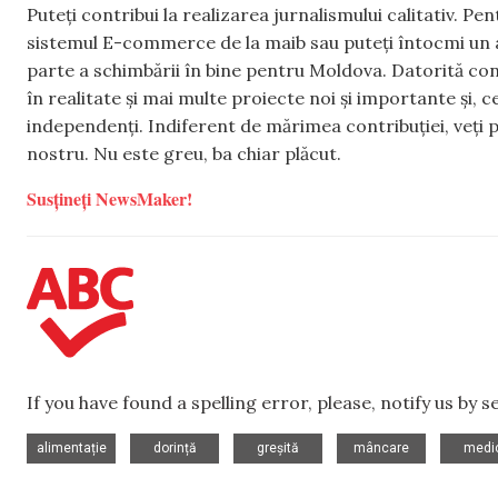
Puteți contribui la realizarea jurnalismului calitativ. Pe
sistemul E-commerce de la maib sau puteți întocmi un 
parte a schimbării în bine pentru Moldova. Datorită con
în realitate și mai multe proiecte noi și importante și,
independenți. Indiferent de mărimea contribuției, veți p
nostru. Nu este greu, ba chiar plăcut.
Susțineți NewsMaker!
If you have found a spelling error, please, notify us by 
,
,
,
,
alimentație
dorință
greșită
mâncare
medi