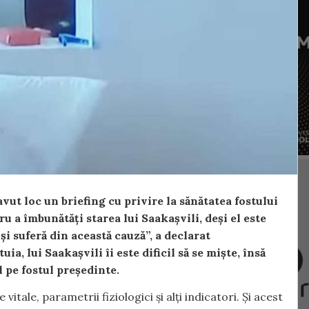
avut loc un briefing cu privire la sănătatea fostului
ru a îmbunătăți starea lui Saakașvili, deși el este
 și suferă din această cauză”, a declarat
a, lui Saakașvili îi este dificil să se miște, însă
l pe fostul președinte.
vitale, parametrii fiziologici și alți indicatori. Și acest