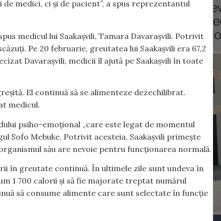
e medici, ci și de pacient”, a spus reprezentantul
spus medicul lui Saakașvili, Tamara Davarașvili. Potrivit
căzuți. Pe 20 februarie, greutatea lui Saakașvili era 67,2
izat Davarașvili, medicii îl ajută pe Saakașvili în toate
reșită. El continuă să se alimenteze dezechilibrat.
at medicul.
ondului psiho-emoțional „care este legat de momentul
gul Sofo Mebuke. Potrivit acesteia, Saakașvili primește
e organismul său are nevoie pentru funcționarea normală.
ii în greutate continuă. În ultimele zile sunt undeva în
um 1 700 calorii și să fie majorate treptat numărul
tinuă să consume alimente care sunt selectate în funcție