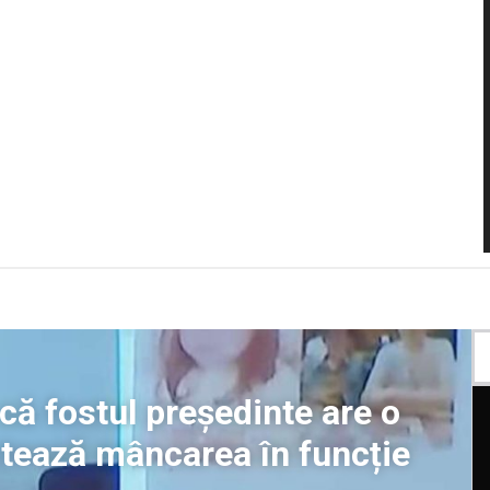
 că fostul președinte are o
ctează mâncarea în funcție