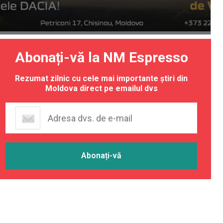
Abonați-vă la NM Espresso
Rezumat zilnic cu cele mai importante știri din
Moldova direct pe emailul dvs