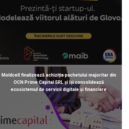
Moldcell finalizează achiziția pachetului majoritar din
OCN Prime Capital SRL și își consolidează
ecosistemul de servicii digitale și financiare