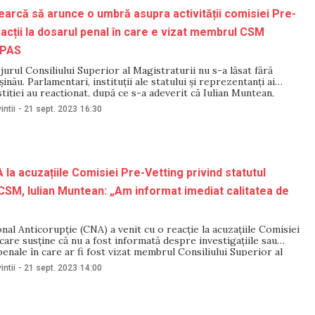
earcă să arunce o umbră asupra activității comisiei Pre-
eacții la dosarul penal în care e vizat membrul CSM
 PAS
 jurul Consiliului Superior al Magistraturii nu s-a lăsat fără
ișinău. Parlamentari, instituții ale statului și reprezentanți ai
stiției au reacționat, după ce s-a adeverit că Iulian Muntean,
de Parlament în funcția de membru al CSM, a fost acuzat în 2018
intii
-
21 sept. 2023
16:30
dosarul
 la acuzațiile Comisiei Pre-Vetting privind statutul
SM, Iulian Muntean: „Am informat imediat calitatea de
nal Anticorupție (CNA) a venit cu o reacție la acuzațiile Comisiei
care susține că nu a fost informată despre investigațiile sau
enale în care ar fi fost vizat membrul Consiliului Superior al
 (CSM) Iulian Muntean, cercetat penal pentru corupție. Într-o
intii
-
21 sept. 2023
14:00
tivă emisă, CNA a precizat