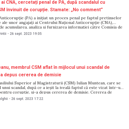
i ai CNA, cercetați penal de PA, după scandalul cu
M învinuit de corupție. Stamate: „No comment”
nticorupție (PA) a inițiat un proces penal pe faptul pretinselor
le ale unor angajați ai Centrului Național Anticorupție (CNA),
de acumularea, analiza și furnizarea informației către Comisia de
în privința candidatului la funcția de membru al Consiliului
intii
-
26 sept. 2023
19:05
agistraturii (CSM) Iulian Muntean, vizat într-un dosar
eanu, membrul CSM aflat în mijlocul unui scandal de
i-a depus cererea de demisie
liului Superior al Magistraturii (CSM) Iulian Muntean, care se
l unui scandal, după ce a ieșit la iveală faptul că este vizat într-un
pentru corupție, și-a depus cererea de demisie. Cererea de
 funcție a fost depusă pe 26 septembrie, la Secretariatul
lghii
-
26 sept. 2023
17:22
. Informația