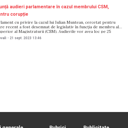
nță audieri parlamentare în cazul membrului CSM,
ntru corupție
rlament cu privire la cazul lui Iulian Muntean, cercetat pentru
are recent a fost desemnat de legislativ în funcția de membru al
uperior al Magistraturii (CSM). Audierile vor avea loc pe 25
nunțul a fost făcut de deputata Partidului Acțiune și Solidaritate
vali
-
21 sept. 2023
13:46
te,
i generale
Rubrici
Publicitate