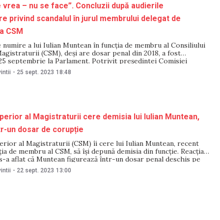
 vrea – nu se face”. Concluzii după audierile
e privind scandalul în jurul membrului delegat de
la CSM
numire a lui Iulian Muntean în funcția de membru al Consiliului
agistraturii (CSM), deși are dosar penal din 2018, a fost
25 septembrie la Parlament. Potrivit președintei Comisiei
numiri și imunități, Olesea Stamate, cazul a scos la iveală o
intii
-
25 sept. 2023
18:48
 precedent –
perior al Magistraturii cere demisia lui Iulian Muntean,
tr-un dosar de corupție
erior al Magistraturii (CSM) îi cere lui Iulian Muntean, recent
ția de membru al CSM, să își depună demisia din funcție. Reacția
s-a aflat că Muntean figurează într-un dosar penal deschis pe
ție, încă din 2018 – situație care nu ar fi
intii
-
22 sept. 2023
13:00