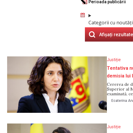
Perioada publicării
Categorii cu noutăți
Afișați rezultate
Justiție
Tentativa n
demisia lui
Cererea de de
Superior al M
examinată, ce
aproba demisi
Ecaterina Arv
parlamentare 
Justiție