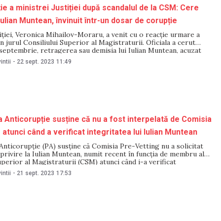
ie a ministrei Justiției după scandalul de la CSM: Cere
Iulian Muntean, învinuit într-un dosar de corupție
iției, Veronica Mihailov-Moraru, a venit cu o reacție urmare a
n jurul Consiliului Superior al Magistraturii. Oficiala a cerut
 septembrie, retragerea sau demisia lui Iulian Muntean, acuzat
 de corupție. „Am urmărit cu atenție declarațiile instituțiilor
intii
-
22 sept. 2023
11:49
tor la informația precum că unul dintre
 Anticorupție susține că nu a fost interpelată de Comisia
atunci când a verificat integritatea lui Iulian Muntean
nticorupție (PA) susține că Comisia Pre-Vetting nu a solicitat
 privire la Iulian Muntean, numit recent în funcția de membru al
uperior al Magistraturii (CSM) atunci când i-a verificat
așa cum ar fi făcut-o în multe alte cazuri, care au vizat candidați
intii
-
21 sept. 2023
17:53
rii de către