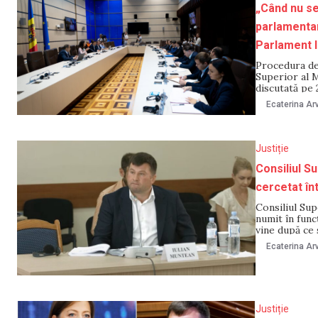
„Când nu se
parlamentar
Parlament 
Procedura de 
Superior al M
discutată pe 
parlamentare 
Ecaterina Arv
situație fără
Justiție
Consiliul Su
cercetat în
Consiliul Sup
numit în func
vine după ce 
fapte de corup
Ecaterina Arv
Justiție