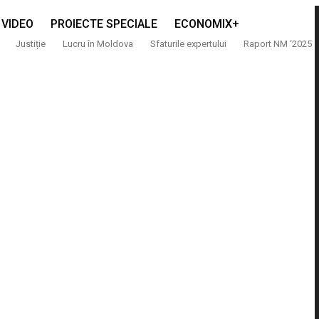
VIDEO
PROIECTE SPECIALE
ECONOMIX+
Justiție
Lucru în Moldova
Sfaturile expertului
Raport NM ‘2025