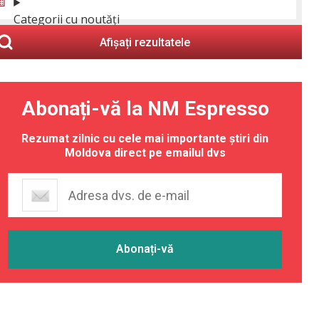
Categorii cu noutăți
Afișați rezultatele
Abonați-vă la NM Espresso
Rezumat zilnic cu cele mai importante știri din
Moldova direct pe emailul dvs