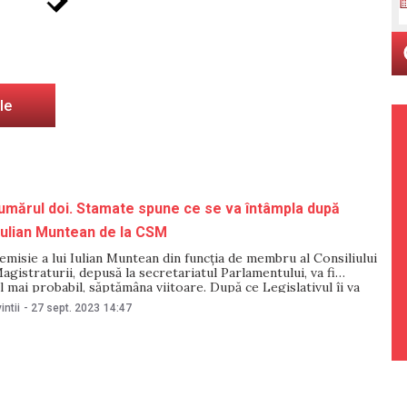
le
umărul doi. Stamate spune ce se va întâmpla după
 Iulian Muntean de la CSM
misie a lui Iulian Muntean din funcția de membru al Consiliului
agistraturii, depusă la secretariatul Parlamentului, va fi
l mai probabil, săptămâna viitoare. După ce Legislativul îi va
a, va fi anunțat un nou concurs, scrie IPN. Președinta Comisiei
intii
-
27 sept. 2023
14:47
juridică, numiri și imunități,