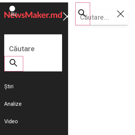
ROMÂNĂ
Susține
RU
NM
Știri
Analize
Video