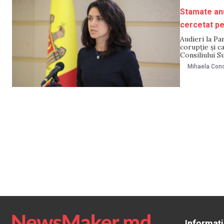
Stamate anu
cercetat pe
Audieri la Pa
corupție și c
Consiliului S
septembrie. A
Mihaela Cono
Olesea Stama
Informați