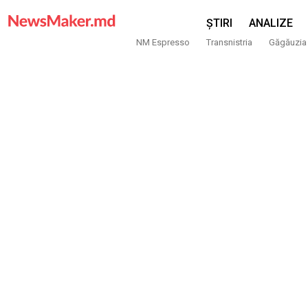
ȘTIRI
ANALIZE
NM Espresso
Transnistria
Găgăuzia