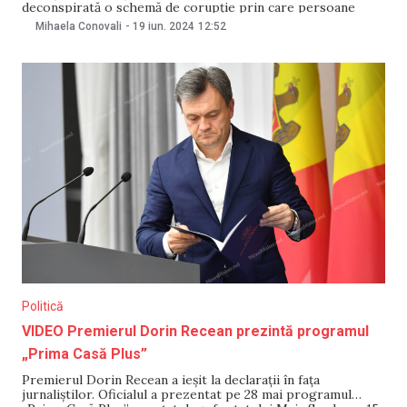
deconspirată o schemă de corupție prin care persoane
social-vulnerabile erau deposedate de bunuri patrimoniale.
Mihaela Conovali
-
19 iun. 2024
12:52
Cel puțin două persoane în etate au rămas fără locuințe,
după ce ar fi semnat
Politică
VIDEO Premierul Dorin Recean prezintă programul
„Prima Casă Plus”
Premierul Dorin Recean a ieșit la declarații în fața
jurnaliștilor. Oficialul a prezentat pe 28 mai programul