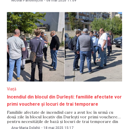
Nicolai Paholinițchii
-
08 mai 2026
11:09
totalitate exacte – chiar dacă reflectă tendința generală de
reducere a tranzacțiilor de pe piața imobiliară
Viață
Incendiul din blocul din Durlești: familiile afectate vor
primi vouchere și locuri de trai temporare
Familiile afectate de incendiul care a avut loc în urmă cu
două zile în blocul locativ din Durlești vor primi vouchere
pentru necesitățile de bază și locuri de trai temporare din
partea Guvernului. Despre acest lucru a anunțat pe 18 mai
Ana-Maria Dolghii
-
18 mai 2025
15:17