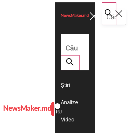
Știri
Analize
ROMÂNĂ
RU
Video