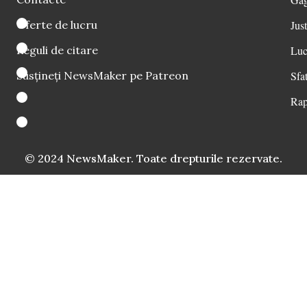
Oferte de lucru
Just
Reguli de citare
Luc
Susțineți NewsMaker pe Patreon
Sfat
Rap
© 2024 NewsMaker. Toate drepturile rezervate.