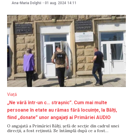
țării au doborât drone deasupra regiunilor Kiev, Poltava,
Ana-Maria Dolghii
-
01 aug. 2024
14:11
Herson și Dnipropetrovsk. În urma atacului din regiunea
Kiev, două persoane au fost
Viață
„Ne vâră într-un c… strașnic”. Cum mai multe
persoane în etate au rămas fără locuințe, la Bălți,
fiind „donate” unor angajați ai Primăriei AUDIO
O angajată a Primăriei Bălți, șefă de secție din cadrul unei
direcții, a fost reținută. Se întâmplă după ce a fost