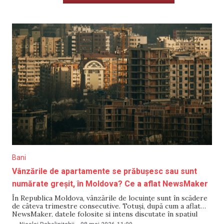
Bani
Vânzările de apartamente se prăbușesc sau sunt
numărate greșit, în Moldova? Ce a aflat NewsMaker
În Republica Moldova, vânzările de locuințe sunt în scădere
de câteva trimestre consecutive. Totuși, după cum a aflat
NewsMaker, datele folosite și intens discutate în spațiul
public despre numărul apartamentelor vândute nu sunt în