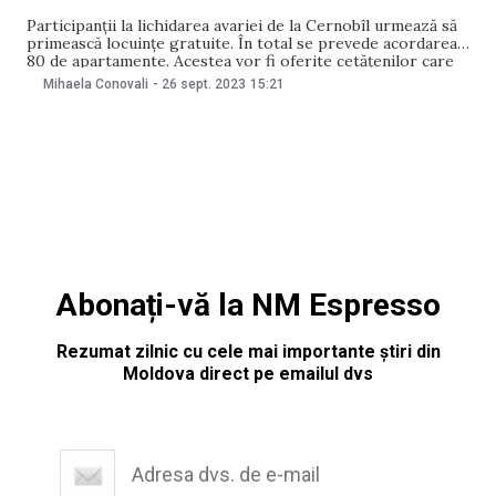
Participanții la lichidarea avariei de la Cernobîl urmează să
primească locuințe gratuite. În total se prevede acordarea a
80 de apartamente. Acestea vor fi oferite cetățenilor care
nu au beneficiat, până în prezent, de susţinerea statului la
Mihaela Conovali
-
26 sept. 2023
15:21
procurarea sau construcţia unei locuințe. Un proiect în
acest sens a fost aprobat
Abonați-vă la NM Espresso
Rezumat zilnic cu cele mai importante știri din
Moldova direct pe emailul dvs