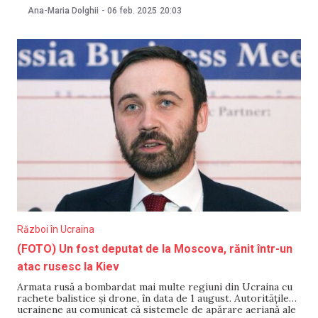
licitațiilor, pentru ca oferta de pe piața imobiliară să fie mai
Ana-Maria Dolghii
-
06 feb. 2025
20:03
mare și, respectiv, să scadă prețurile. Totodată, șeful
executivului consideră că „creșterea veniturilor se reflectă
în creșterea prețurilor
Război în Ucraina
(FOTO) Un fost deputat de la Moscova, rănit într-un
atac rusesc la Kiev
Armata rusă a bombardat mai multe regiuni din Ucraina cu
rachete balistice și drone, în data de 1 august. Autoritățile
ucrainene au comunicat că sistemele de apărare aeriană ale