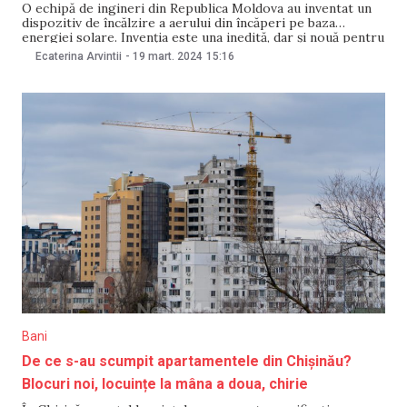
O echipă de ingineri din Republica Moldova au inventat un
dispozitiv de încălzire a aerului din încăperi pe baza
energiei solare. Invenția este una inedită, dar și nouă pentru
țara noastră. Ei și-au făcut cunoscută descoperirea în cadrul
Ecaterina Arvintii
-
19 mart. 2024
15:16
emisiunii „EnergoShow”, de la TV8. „E un produs inedit și
nou pentru
Bani
De ce s-au scumpit apartamentele din Chișinău?
Blocuri noi, locuințe la mâna a doua, chirie