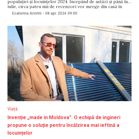
populației și locuințelor 2024. Începând de astăzi și până în
iulie, circa patru mii de recenzori vor merge din casă în
casă pentru a colecta date despre cetățeni și despre
Ecaterina Arvintii
-
08 apr. 2024
09:00
gospodării. În acest an, în premieră, recenzorii vor
introduce datele electronic, folosindu-se
Viață
Invenție „made in Moldova”. O echipă de ingineri
propune o soluție pentru încălzirea mai ieftină a
locuințelor