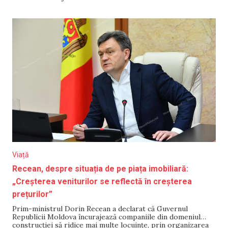
ministrul Muncii și Protecției Sociale, Alexei Buzu. Alexei
Buzu
Viață
Recean, despre situația de pe piața imobiliară:
„Creșterea veniturilor se reflectă în creșterea
prețurilor”
Prim-ministrul Dorin Recean a declarat că Guvernul
Republicii Moldova încurajează companiile din domeniul
construcției să ridice mai multe locuințe, prin organizarea