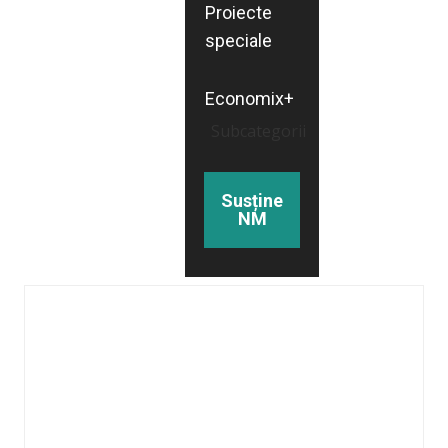
Proiecte
speciale
Economix+
Subcategorii
Susține
NM