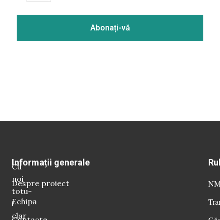
Informații generale
Ru
Cu
noi
Despre proiect
NM 
totu-
Echipa
Tra
i
clar
Contacte
Găg