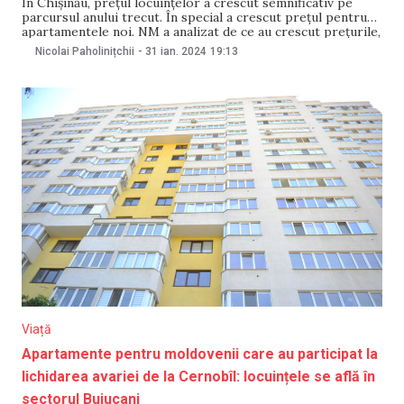
În Chișinău, prețul locuințelor a crescut semnificativ pe
parcursul anului trecut. În special a crescut prețul pentru
apartamentele noi. NM a analizat de ce au crescut prețurile,
ce au cu asta depozitele, chiria și diaspora și ce se va
Nicolai Paholinițchii
-
31 ian. 2024
19:13
întâmpla în continuare cu prețurile apartamentelor. Cât de
mult s-au scumpit
Viață
Apartamente pentru moldovenii care au participat la
lichidarea avariei de la Cernobîl: locuințele se află în
sectorul Buiucani