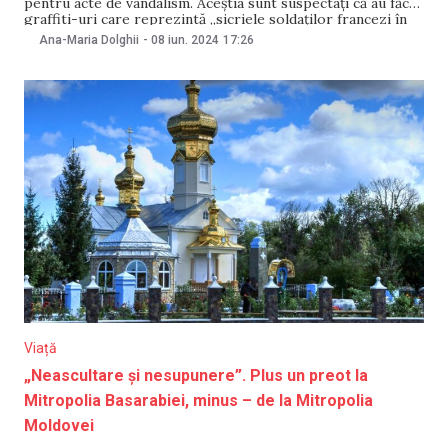
pentru acte de vandalism. Aceștia sunt suspectați că au făcut
graffiti-uri care reprezintă „sicriele soldaților francezi în
Ucraina”, transmite televiziunea franceză BFM. Ministerul
Ana-Maria Dolghii
-
08 iun. 2024
17:26
Afacerilor Externe (MAE) de la Chișinău a anunțat că
condamnă „cu fermitate” acțiunile persoanelor vizate,
precizând că acestea
Viață
„Neascultare şi nesupunere”. Plus un preot la
Mitropolia Basarabiei, minus – de la Mitropolia
Moldovei