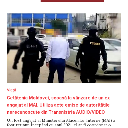
Viață
Cetățenia Moldovei, scoasă la vânzare de un ex-
angajat al MAI. Utiliza acte emise de autoritățile
nerecunoscute din Transnistria AUDIO/VIDEO
Un fost angajat al Ministerului Afacerilor Interne (MAI) a
fost reținut. Începând cu anul 2021, el ar fi coordonat o