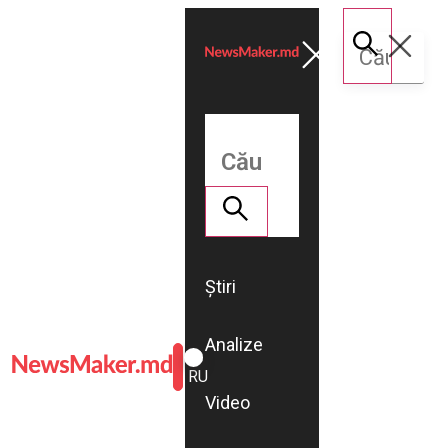
Știri
Analize
ROMÂNĂ
RU
Video