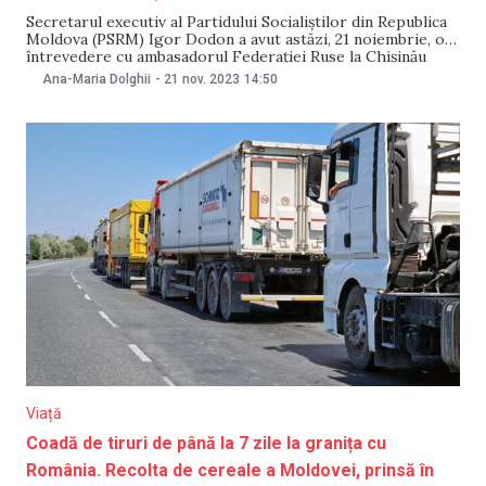
Secretarul executiv al Partidului Socialiștilor din Republica
Moldova (PSRM) Igor Dodon a avut astăzi, 21 noiembrie, o
întrevedere cu ambasadorul Federației Ruse la Chișinău
Oleg Vasnețov. Liderul PSRM a declarat că a discutat cu
Ana-Maria Dolghii
-
21 nov. 2023
14:50
diplomatul despre relațiile moldo-ruse și au ajuns la
concluzia că acestea se află la „un nivel
Viață
Coadă de tiruri de până la 7 zile la granița cu
România. Recolta de cereale a Moldovei, prinsă în