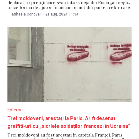
declarat că preoții care s-au întors deja din Rusia „au negat
orice formă de ajutor financiar primit din partea celor care
i-au găzduit”. Deși nu a comunicat detalii despre cei „care i-
Mihaela Conovali
-
21 aug. 2024
11:34
au găzduit”, Mitropolia a ținut să menționeze că nu s-a
ocupat de organizarea
Externe
Trei moldoveni, arestați la Paris. Ar fi desenat
graffiti-uri cu „sicriele soldaților francezi în Ucraina”
Trei moldoveni au fost arestați în capitala Franței, Paris,