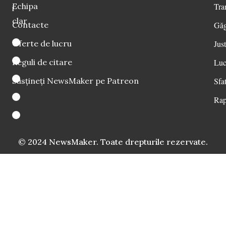
Echipa
Tra
i
clar
Contacte
Găg
Oferte de lucru
Just
Reguli de citare
Luc
Susțineți NewsMaker pe Patreon
Sfat
Rap
© 2024 NewsMaker. Toate drepturile rezervate.