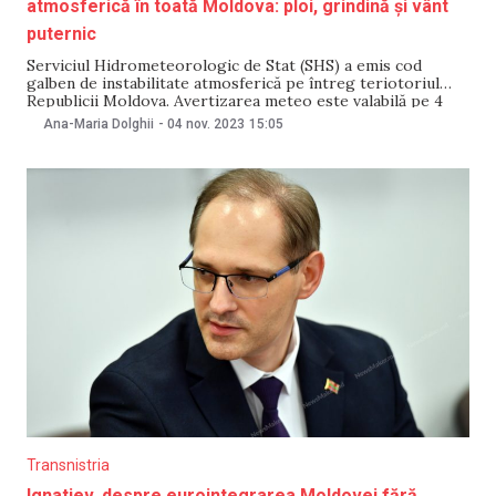
atmosferică în toată Moldova: ploi, grindină și vânt
puternic
Serviciul Hidrometeorologic de Stat (SHS) a emis cod
galben de instabilitate atmosferică pe întreg teriotoriul
Republicii Moldova. Avertizarea meteo este valabilă pe 4
noiembrie, în perioada orelor 14:00 – 00:00. Potrivit SHS,
Ana-Maria Dolghii
-
04 nov. 2023
15:05
astăzi vremea va fi instabiă. Se așteaptă descărcări electrice,
ploi de scurtă durată, și, în unele locuri, chiar
Transnistria
Ignatiev, despre eurointegrarea Moldovei fără