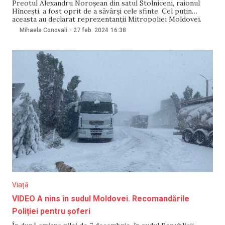
Preotul Alexandru Noroșean din satul Stolniceni, raionul
Hîncești, a fost oprit de a săvârși cele sfinte. Cel puțin
aceasta au declarat reprezentanții Mitropoliei Moldovei.
Decizia ar fi fost luată „pentru neascultare şi nesupunere
Mihaela Conovali
-
27 feb. 2024
16:38
faţă de Biserica – Mamă” dar și „trecerea sub ascultarea
altui episcop necanonic”. Potrivit Mitropoliei, „până ce
Viață
VIDEO A nins în sudul Moldovei. Recomandările
Poliției pentru șoferi