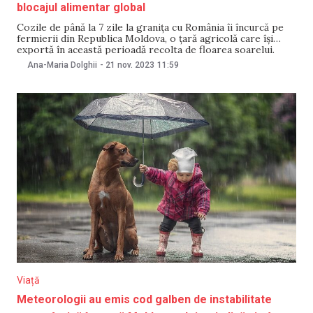
blocajul alimentar global
Cozile de până la 7 zile la granița cu România îi încurcă pe
fermierii din Republica Moldova, o țară agricolă care își
exportă în această perioadă recolta de floarea soarelui.
Aceeași rută este folosită de camioanele ucrainene care fug
Ana-Maria Dolghii
-
21 nov. 2023
11:59
din calea războiului, preferând rutele pe uscat. Acest lucru a
creat
Viață
Meteorologii au emis cod galben de instabilitate