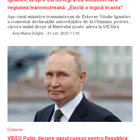
regiunea transnistreană: „Există o logică în asta”
Așa-zisul ministru transnistrean de Externe Vitalie Ignatiev
a comentat declarațiile autorităților de la Chișinău, potrivit
cărora malul drept al Nistrului poate adera la UE fără
regiunea transnistreană și, ulterior, să rezolve conflictul
Ana-Maria Dolghii
-
21 oct. 2023
17:35
teritorial. Ignatiev a declarat pentru RIA Novosti că
„Moldova și Transnistria s-au fost format ca două state
separate”
Externe
VIDEO Putin, despre gazul rusesc pentru Republica