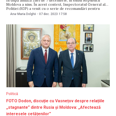
În după amiaza zilei de 7 decembrie, în sudul Republicii
Moldova a nins. În acest context, Inspectoratul General al
Poliției (IGP) a venit cu o serie de recomandări pentru
șoferi. Astfel, IGP îndeamnă conducătorii auto din raioanele
Ana-Maria Dolghii
-
07 dec. 2023
17:58
de sud ale țării să respecte următoarele recomandări: –
evitaţi frânarea şi accelerarea
Politică
FOTO Dodon, discuție cu Vasnețov despre relațiile
„stagnante” dintre Rusia și Moldova: „Afectează
interesele cetățenilor”