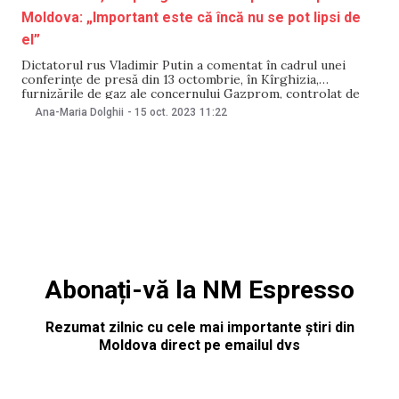
Moldova: „Important este că încă nu se pot lipsi de
el”
Dictatorul rus Vladimir Putin a comentat în cadrul unei
conferințe de presă din 13 octombrie, în Kîrghizia,
furnizările de gaz ale concernului Gazprom, controlat de
regimul de la Kremlin, către Republica Moldova. Putin a
Ana-Maria Dolghii
-
15 oct. 2023
11:22
spus că în timpul negocierilor contractului de furnizare a
gazului din 2021, Gazprom a răspuns nevoilor
Abonați-vă la NM Espresso
Rezumat zilnic cu cele mai importante știri din
Moldova direct pe emailul dvs