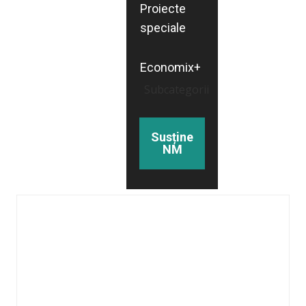
Proiecte
speciale
Economix+
Subcategorii
Susține
NM