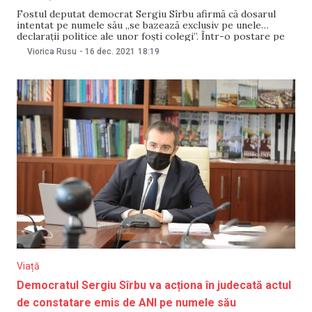
Fostul deputat democrat Sergiu Sîrbu afirmă că dosarul
intentat pe numele său „se bazează exclusiv pe unele
declarații politice ale unor foști colegi”. Într-o postare pe
facebook, Sîrbu spune că acest dosar a fost reluat a treia
Viorica Rusu
-
16 dec. 2021
18:19
oară, după ce a fost clasat de două ori, din lipsă de probe
Viață
Democratul Sergiu Sîrbu va acționa în judecată actul
de constatare emis de ANI pe numele său