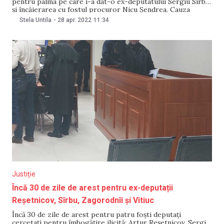
pentru palma pe care i-a dat-o ex-deputatului Sergiu Sîrbu
și încăierarea cu fostul procuror Nicu Șendrea. Cauza
penală a căzut sub incidența legii amnistiei, în contextul
Stela Untila
-
28 apr. 2022
11:34
celei de-a 30-a aniversări de la proclamarea independenței
Republicii Moldova. Decizia a fost luată de
Justiție
Încă 30 de zile de arest pentru ex-deputații
Reșetnicov, Sîrbu, Zagorodnîi și Vitiuc
Încă 30 de zile de arest pentru patru foști deputați
cercetați pentru îmbogățire ilicită: Artur Reșetnicov, Sergiu