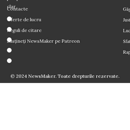
clar
Contacte
Găg
Oferte de lucru
Just
Reguli de citare
Luc
Susțineți NewsMaker pe Patreon
Sfat
Rap
© 2024 NewsMaker. Toate drepturile rezervate.