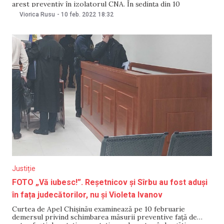
arest preventiv în izolatorul CNA. În ședința din 10
februarie, Curtea de Apel Chișinău a menținut decizia
Viorica Rusu
-
10 feb. 2022
18:32
instanței Ciocana de arest preventiv pentru 30 de zile.
Judecătorii au examinat solicitarea avocaților de
Justiție
FOTO „Vă iubesc!”. Reșetnicov și Sîrbu au fost aduși
în fața judecătorilor, nu și Violeta Ivanov
Curtea de Apel Chișinău examinează pe 10 februarie
demersul privind schimbarea măsurii preventive față de