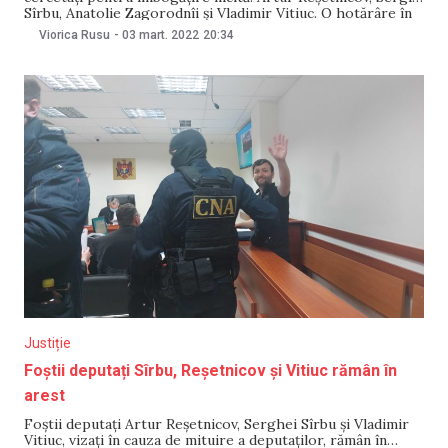
Sîrbu, Anatolie Zagorodnîi și Vladimir Vitiuc. O hotărâre în
acest sens a fost pronunțată de către Judecătoria Chișinău,
Viorica Rusu
-
03 mart. 2022
20:34
sediul Ciocana. Informația a fost confirmată pentru IPN de
către procurorul Mariana Cherpec, responsabilă de
Justiție
Foștii deputați Sîrbu, Reșetnicov și Vitiuc rămân în
arest
Foștii deputați Artur Reșetnicov, Serghei Sîrbu și Vladimir
Vitiuc, vizați în cauza de mituire a deputaților, rămân în