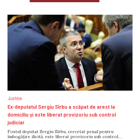
Justiție
Ex-deputatul Sergiu Sîrbu a scăpat de arest la
domiciliu și este liberat provizoriu sub control
judiciar
Fostul deputat Sergiu Sîrbu, cercetat penal pentru
îmbogățire ilicită, este liberat provizoriu sub control