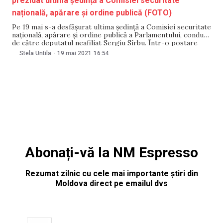
prezidat ultima ședință a Comisiei securitate
națională, apărare și ordine publică (FOTO)
Pe 19 mai s-a desfășurat ultima ședință a Comisiei securitate
națională, apărare și ordine publică a Parlamentului, condusă
de către deputatul neafiliat Sergiu Sîrbu. Într-o postare
publicată pe pagina sa de Facebook, parlamentarul le-a urat
Stela Untila
-
19 mai 2021
16:54
succes colegilor săi și a menționat că își încheie mandatul cu
demnitate și speranță că
Abonați-vă la NM Espresso
Rezumat zilnic cu cele mai importante știri din
Moldova direct pe emailul dvs