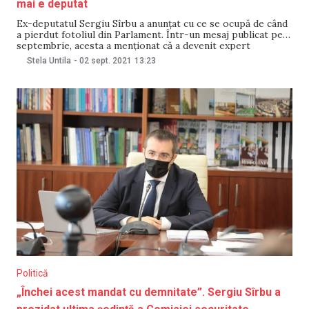
mai e deputat
Ex-deputatul Sergiu Sîrbu a anunțat cu ce se ocupă de când
a pierdut fotoliul din Parlament. Într-un mesaj publicat pe 2
septembrie, acesta a menționat că a devenit expert
electoral în cadrul OSCE/ODIHR și șef al Centrului pentru
Stela Untila
-
02 sept. 2021
13:23
Investigații Juridice și Apărarea Drepturilor Omului. De
asemenea, Sîrbu își continuă studiile
Politică
„Închei acest mandat cu demnitate”. Sergiu Sîrbu a