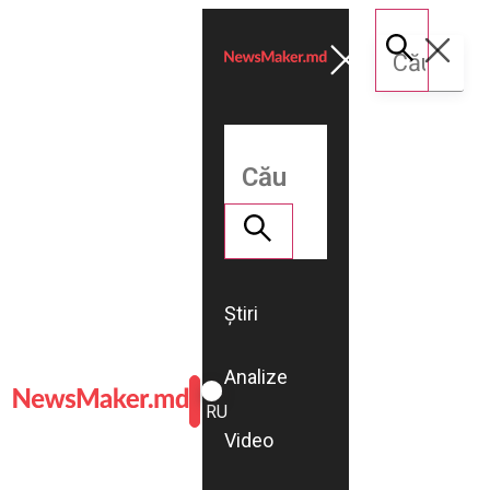
Știri
Analize
ROMÂNĂ
RU
Video