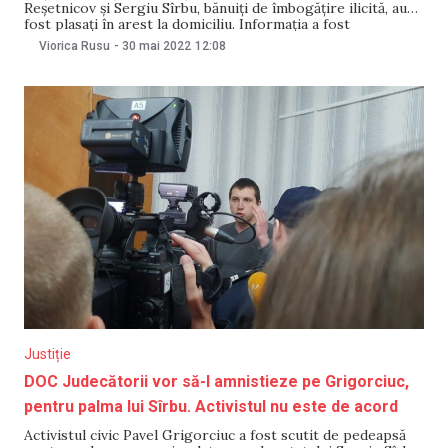
Reșetnicov și Sergiu Sîrbu, bănuiți de îmbogățire ilicită, au
fost plasați în arest la domiciliu. Informația a fost
confirmată pentru NM de către Mariana Cherpec, procuror
Viorica Rusu
-
30 mai 2022
12:08
responsabil de comunicarea cu mass-media a Procuraturii
Generale. „Prin încheierile judecătoriei Chișinău, Sediul
Ciocana din 26.05.2022 și 27.05.2022,
Justiție
DOC Judecătorii vor să-l amnistieze pe Grigorciuc,
pentru palma lui Sîrbu. Activistul nu este de acord
Activistul civic Pavel Grigorciuc a fost scutit de pedeapsă