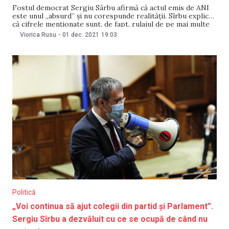
Fostul democrat Sergiu Sârbu afirmă că actul emis de ANI
este unul „absurd” și nu corespunde realității. Sîrbu explică
că cifrele menționate sunt, de fapt, rulajul de pe mai multe
conturi ale familiei, care erau destinate administrării a
Viorica Rusu
-
01 dec. 2021
19:03
patru credite bancare, în ultimii 5-6 ani. „Am prezentat la
ANI toate
Politică
„Voi continua să ajut colegii din partid și Parlament”.
Sergiu Sîrbu a dezvăluit cu ce se ocupă de când nu