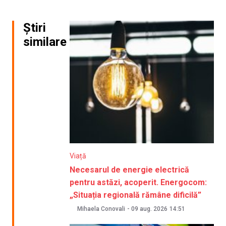
Știri
similare
Viață
Necesarul de energie electrică
pentru astăzi, acoperit. Energocom:
„Situația regională rămâne dificilă”
Mihaela Conovali
-
09 aug. 2026
14:51