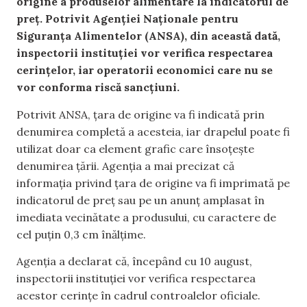
origine a produselor alimentare la indicatorul de
preț. Potrivit Agenției Naționale pentru
Siguranța Alimentelor (ANSA), din această dată,
inspectorii instituției vor verifica respectarea
cerințelor, iar operatorii economici care nu se
vor conforma riscă sancțiuni.
Potrivit ANSA, țara de origine va fi indicată prin
denumirea completă a acesteia, iar drapelul poate fi
utilizat doar ca element grafic care însoțește
denumirea țării. Agenția a mai precizat că
informația privind țara de origine va fi imprimată pe
indicatorul de preț sau pe un anunț amplasat în
imediata vecinătate a produsului, cu caractere de
cel puțin 0,3 cm înălțime.
Agenția a declarat că, începând cu 10 august,
inspectorii instituției vor verifica respectarea
acestor cerințe în cadrul controalelor oficiale.