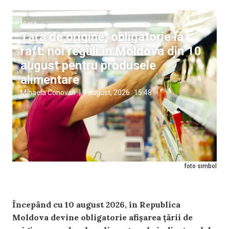
Viață
Țara de origine, obligatorie la
raft: noi reguli în Moldova din 10
august pentru produsele
alimentare
Mihaela Conovali
|
9 august, 2026
15:48
foto simbol
Începând cu 10 august 2026, în Republica
Moldova devine obligatorie afișarea țării de