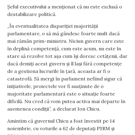
Șeful executivului a menționat că nu este exclusă o
destabilizare politică.
„În eventualitatea dispariției majorității
parlamentare, o să mă gândesc foarte mult dacă
mai rămân prim-ministru. Niciun guvern care este
în deplină competență, cum este acum, nu este în
stare să rezolve tot așa cum își doresc cetățenii, dar
dacă demiți acest guvern și îl lași fără competențe
de a gestiona lucrurile în țară, aceasta ar fi o
catastrofă. Să mergi în parlament nefiind sigur că
inițiativele, proiectele vor fi susținute de o
majoritate parlamentară este o situație foarte
dificilă. Nu cred că vom putea activa mai departe în
asemenea condiții”, a declarat Ion Chicu.
Amintim că guvernul Chicu a fost învestit pe 14
noiembrie, cu voturile a 62 de deputați PSRM și