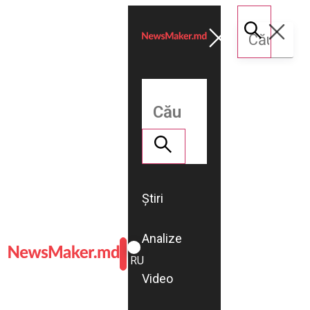
Știri
Analize
ROMÂNĂ
RU
Video