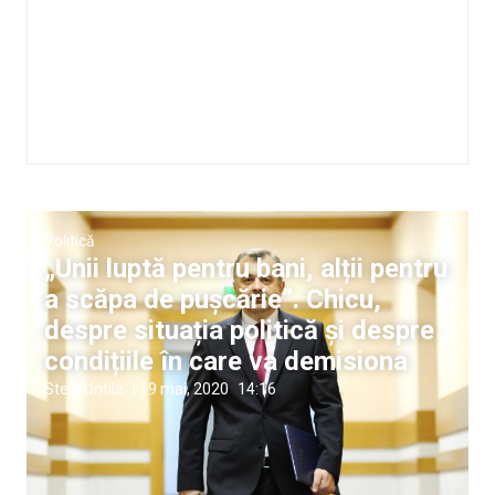
Politică
„Unii luptă pentru bani, alții pentru
a scăpa de pușcărie”. Chicu,
despre situația politică și despre
condițiile în care va demisiona
Stela Untila
|
19 mai, 2020
14:16