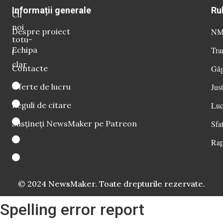
Informații generale
Ru
Cu
noi
Despre proiect
NM 
totu-
Echipa
Tra
i
clar
Contacte
Găg
Oferte de lucru
Just
Reguli de citare
Luc
Susțineți NewsMaker pe Patreon
Sfat
Rap
© 2024 NewsMaker. Toate drepturile rezervate.
Spelling error report