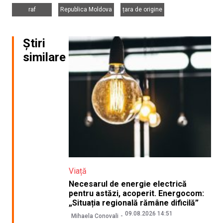
,
,
raf
Republica Moldova
țara de origine
Știri
similare
Viață
Necesarul de energie electrică
pentru astăzi, acoperit. Energocom:
„Situația regională rămâne dificilă”
09.08.2026 14:51
Mihaela Conovali