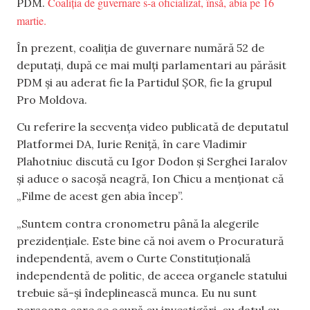
Coaliția de guvernare s-a oficializat, însă, abia pe 16
PDM.
martie.
În prezent, coaliția de guvernare numără 52 de
deputați, după ce mai mulți parlamentari au părăsit
PDM și au aderat fie la Partidul ȘOR, fie la grupul
Pro Moldova.
Cu referire la secvența video publicată de deputatul
Platformei DA, Iurie Reniță, în care Vladimir
Plahotniuc discută cu Igor Dodon și Serghei Iaralov
și aduce o sacoșă neagră, Ion Chicu a menționat că
„Filme de acest gen abia încep”.
„Suntem contra cronometru până la alegerile
prezidențiale. Este bine că noi avem o Procuratură
independentă, avem o Curte Constituțională
independentă de politic, de aceea organele statului
trebuie să-și îndeplinească munca. Eu nu sunt
persoana care se ocupă cu investigări, cu datul cu