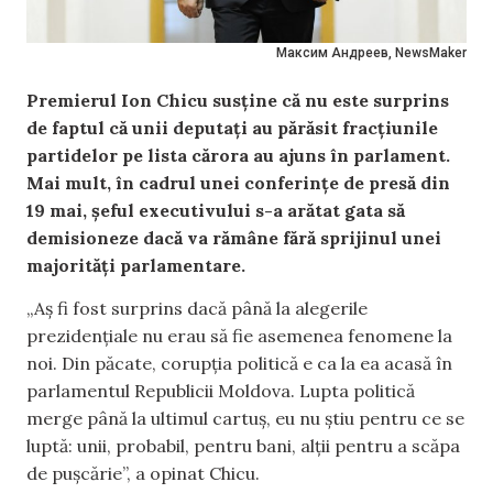
Максим Андреев, NewsMaker
Premierul Ion Chicu susține că nu este surprins
de faptul că unii deputați au părăsit fracțiunile
partidelor pe lista cărora au ajuns în parlament.
Mai mult, în cadrul unei conferințe de presă din
19 mai, șeful executivului s-a arătat gata să
demisioneze dacă va rămâne fără sprijinul unei
majorități parlamentare.
„Aș fi fost surprins dacă până la alegerile
prezidențiale nu erau să fie asemenea fenomene la
noi. Din păcate, corupția politică e ca la ea acasă în
parlamentul Republicii Moldova. Lupta politică
merge până la ultimul cartuș, eu nu știu pentru ce se
luptă: unii, probabil, pentru bani, alții pentru a scăpa
de pușcărie”, a opinat Chicu.