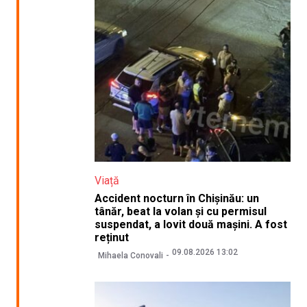
Viață
Accident nocturn în Chișinău: un
tânăr, beat la volan și cu permisul
suspendat, a lovit două mașini. A fost
reținut
09.08.2026 13:02
Mihaela Conovali