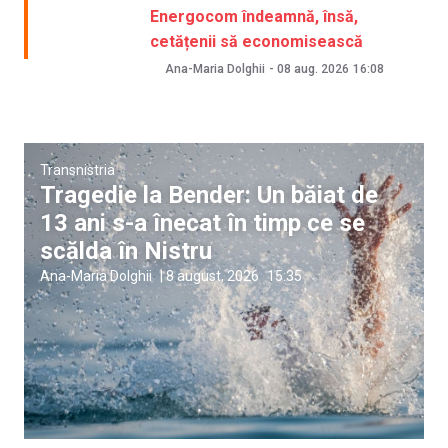
Energocom îndeamnă, însă,
cetățenii să economisească
Ana-Maria Dolghii
-
08 aug. 2026
16:08
Transnistria
Tragedie la Bender: Un băiat de
13 ani s-a înecat în timp ce se
scălda în Nistru
Ana-Maria Dolghii
|
8 august, 2026
15:35