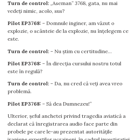
Turn de control:
„Aseman” 3768, gata, nu mai
vedeți nimic, acolo, sus?
Pilot EP3768:
– Domnule inginer, am văzut o
explozie, o scânteie de la explozie, nu înțelegem ce
este.
Turn de control:
– Nu știm cu certitudine…
Pilot EP3768:
– În direcția cursului nostru totul
este în regulă?
Turn de control:
– Da, nu cred că veți avea vreo
problemă.
Pilot EP3768:
– Să dea Dumnezeu!”
Ulterior, șeful anchetei privind tragedia aviatică a
declarat că înregistrarea audio face parte din
probele pe care le-au prezentat autoritățile
iraniene experților ucraineni, în cadrul investigației