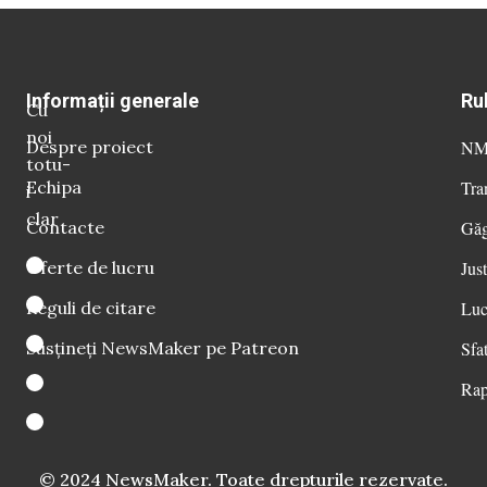
Informații generale
Ru
Cu
noi
Despre proiect
NM 
totu-
Echipa
Tra
i
clar
Contacte
Găg
Oferte de lucru
Just
Reguli de citare
Luc
Susțineți NewsMaker pe Patreon
Sfat
Rap
© 2024 NewsMaker. Toate drepturile rezervate.