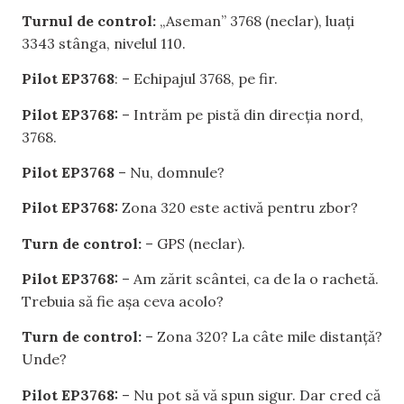
Turnul de control:
„Aseman” 3768 (neclar), luați
3343 stânga, nivelul 110.
Pilot EP3768
: – Echipajul 3768, pe fir.
Pilot EP3768:
– Intrăm pe pistă din direcția nord,
3768.
Pilot EP3768
– Nu, domnule?
Pilot EP3768:
Zona 320 este activă pentru zbor?
Turn de control:
– GPS (neclar).
Pilot EP3768:
– Am zărit scântei, ca de la o rachetă.
Trebuia să fie așa ceva acolo?
Turn de control:
– Zona 320? La câte mile distanță?
Unde?
Pilot EP3768:
– Nu pot să vă spun sigur. Dar cred că