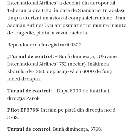
International Airlines” a decolat din aeroportul
Teheran la ora 6.20, în data de 8 ianuarie. În același
timp a aterizat un avion al companiei iraniene „Iran
Aseman Airlines”. Cu aproximativ trei minute înainte
de tragedie, pilotul a văzut racheta.
Reproducerea înregistrării 05:12
„
Turnul de control:
– Bună dimineața, „Ukraine
International Airlines” 752 (neclar), înălțimea
zborului dvs 260, deplasați-vă cu 6000 de funți,
faceți dreapta.
Turnul de control:
– După 6000 de funți luați
direcția Parok.
Pilot EP3768:
Intrăm pe pistă din direcția nord,
3768.
Turnul de control
: Bună dimineața, 3768.