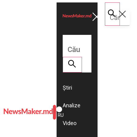
Știri
Analize
ROMÂNĂ
RU
Video