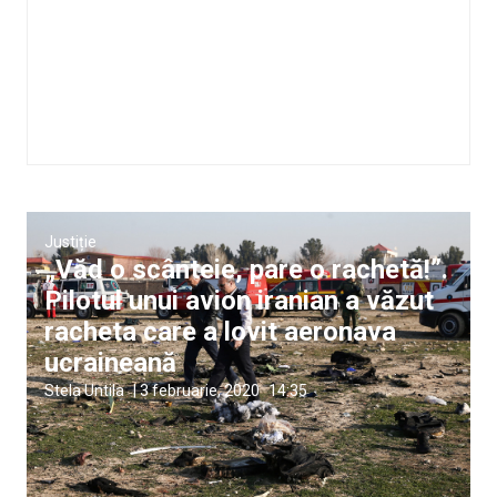
Justiție
„Văd o scânteie, pare o rachetă!”.
Pilotul unui avion iranian a văzut
racheta care a lovit aeronava
ucraineană
Stela Untila
|
3 februarie, 2020
14:35