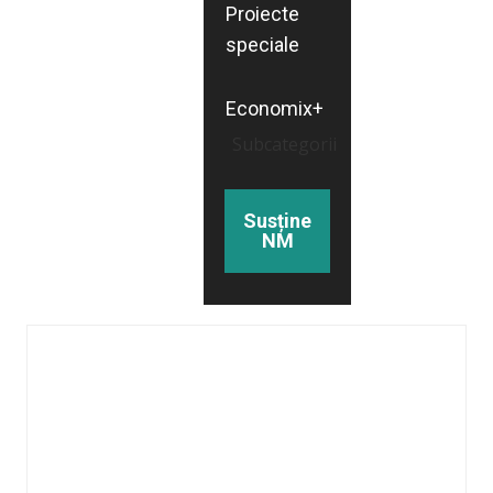
Proiecte
speciale
Economix+
Subcategorii
Susține
NM