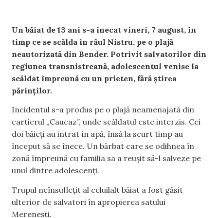
Un băiat de 13 ani s-a înecat vineri, 7 august, în
timp ce se scălda în râul Nistru, pe o plajă
neautorizată din Bender. Potrivit salvatorilor din
regiunea transnistreană, adolescentul venise la
scăldat împreună cu un prieten, fără știrea
părinților.
Incidentul s-a produs pe o plajă neamenajată din
cartierul „Caucaz”, unde scăldatul este interzis. Cei
doi băieți au intrat în apă, însă la scurt timp au
început să se înece. Un bărbat care se odihnea în
zonă împreună cu familia sa a reușit să-l salveze pe
unul dintre adolescenți.
Trupul neînsuflețit al celuilalt băiat a fost găsit
ulterior de salvatori în apropierea satului
Merenești.