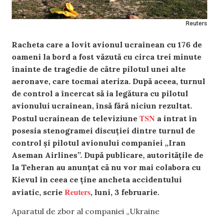
Reuters
Racheta care a lovit avionul ucrainean cu 176 de
oameni la bord a fost văzută cu circa trei minute
înainte de tragedie de către pilotul unei alte
aeronave, care tocmai ateriza. După aceea, turnul
de control a încercat să ia legătura cu pilotul
avionului ucrainean, însă fără niciun rezultat.
TSN
Postul ucrainean de televiziune
a intrat în
posesia stenogramei discuției dintre turnul de
control și pilotul avionului companiei „Iran
Aseman Airlines”. După publicare, autoritățile de
la Teheran au anunțat că nu vor mai colabora cu
Kievul în ceea ce ține ancheta accidentului
Reuters
aviatic, scrie
, luni, 3 februarie.
Aparatul de zbor al companiei „Ukraine