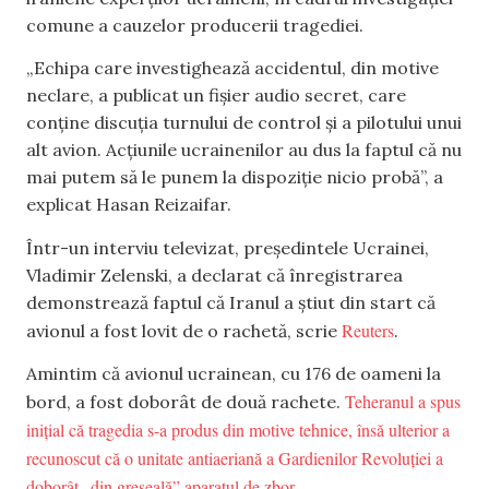
comune a cauzelor producerii tragediei.
„Echipa care investighează accidentul, din motive
neclare, a publicat un fișier audio secret, care
conține discuția turnului de control și a pilotului unui
alt avion. Acțiunile ucrainenilor au dus la faptul că nu
mai putem să le punem la dispoziție nicio probă”, a
explicat Hasan Reizaifar.
Într-un interviu televizat, președintele Ucrainei,
Vladimir Zelenski, a declarat că înregistrarea
demonstrează faptul că Iranul a știut din start că
Reuters
avionul a fost lovit de o rachetă, scrie
.
Amintim că avionul ucrainean, cu 176 de oameni la
Teheranul a spus
bord, a fost doborât de două rachete.
inițial că tragedia s-a produs din motive tehnice, însă ulterior a
recunoscut că o unitate antiaeriană a Gardienilor Revoluţiei a
doborât „din greşeală” aparatul de zbor.