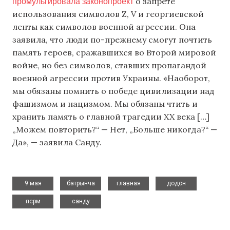
промульгировала законопроект
о запрете
использования символов Z, V и георгиевской
ленты как символов военной агрессии. Она
заявила, что люди по-прежнему смогут почтить
память героев, сражавшихся во Второй мировой
войне, но без символов, ставших пропагандой
военной агрессии против Украины. «Наоборот,
мы обязаны помнить о победе цивилизации над
фашизмом и нацизмом. Мы обязаны чтить и
хранить память о главной трагедии XX века […]
„Можем повторить?“ — Нет, „Больше никогда?“ —
Да», — заявила Санду.
,
,
,
,
9 мая
батрынча
главная
додон
,
псрм
санду