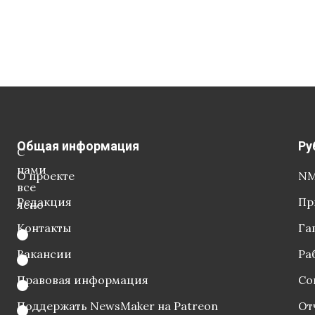
Общая информация
Ру
С
нами
О проекте
NM
все
Редакция
Пр
ясно
Контакты
Га
Вакансии
Ра
Правовая информация
Со
Поддержать NewsMaker на Patreon
От