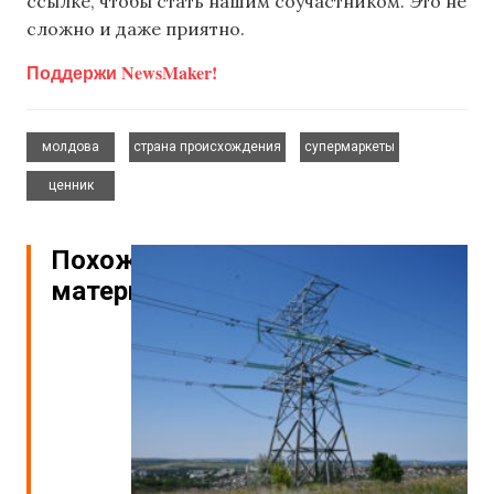
ссылке, чтобы стать нашим соучастником. Это не
сложно и даже приятно.
Поддержи NewsMaker!
,
,
,
молдова
страна происхождения
супермаркеты
ценник
Похожие
материалы