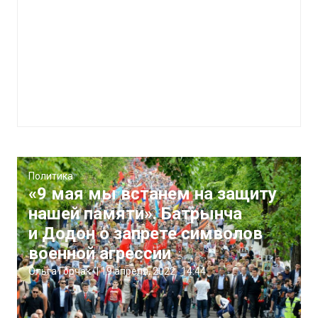
Политика
«9 мая мы встанем на защиту
нашей памяти». Батрынча
и Додон о запрете символов
военной агрессии
Ольга Горчак
|
19 апреля, 2022
14:44