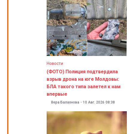
Новости
(ФОТО) Полиция подтвердила
взрыв дрона на юге Молдовы:
БЛА такого типа залетел к нам
впервые
Вера Балахнова
-
10 Авг. 2026
08:38