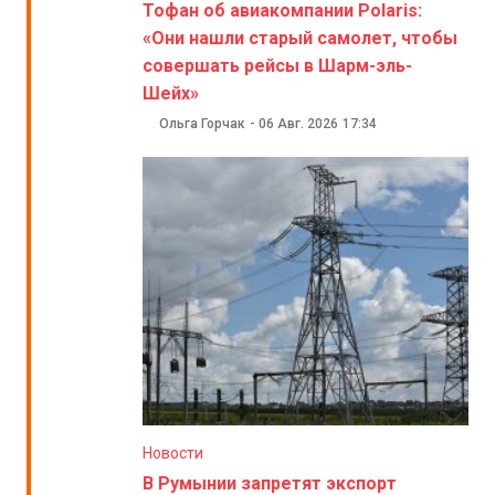
Тофан об авиакомпании Polaris:
«Они нашли старый самолет, чтобы
совершать рейсы в Шарм-эль-
Шейх»
Ольга Горчак
-
06 Авг. 2026
17:34
Новости
В Румынии запретят экспорт