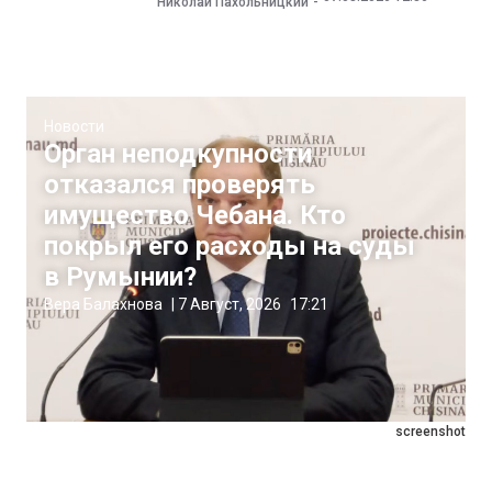
Николай Пахольницкий
Новости
Орган неподкупности
отказался проверять
имущество Чебана. Кто
покрыл его расходы на суды
в Румынии?
Вера Балахнова
|
7 Август, 2026
17:21
screenshot