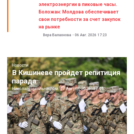
электроэнергии в пиковые часы.
Боложан: Молдова обеспечивает
свои потребности за счет закупок
на рынке
Вера Балахнова
-
06 Авг. 2026
17:23
Новости
В Кишиневе пройдет репитиция
парада
Николай Пахольницкий
|
7 Август, 2026
17:44