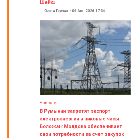
Шейх»
Ольга Горчак
-
06 Авг. 2026
17:34
Новости
В Румынии запретят экспорт
электроэнергии в пиковые часы.
Боложан: Молдова обеспечивает
свои потребности за счет закупок