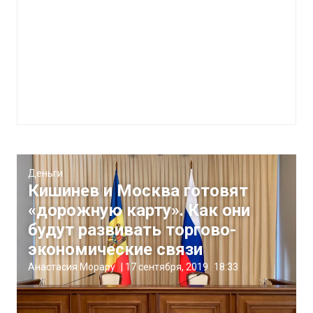
Деньги
Кишинев и Москва готовят
«дорожную карту». Как они
будут развивать торгово-
экономические связи
Анастасия Морару
|
17 сентября, 2019
18:33