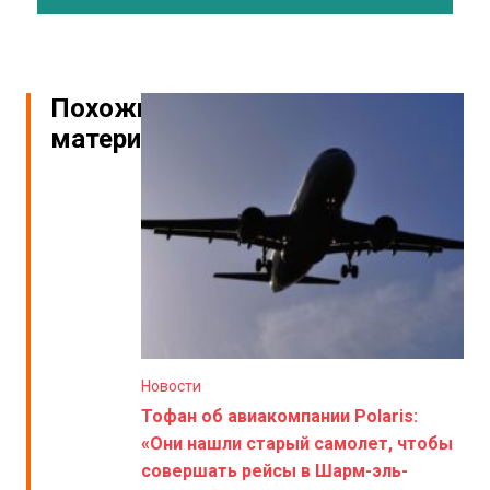
Похожие
материалы
Новости
Тофан об авиакомпании Polaris:
«Они нашли старый самолет, чтобы
совершать рейсы в Шарм-эль-