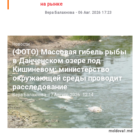
на рынке
Вера Балахнова
-
06 Авг. 2026
17:23
Новости
(ФОТО) Массовая гибель рыбы
в Данченском озере под
Кишиневом: министерство
окружающей среды проводит
расследование
Вера Балахнова
|
7 Август, 2026
12:14
moldova1.md