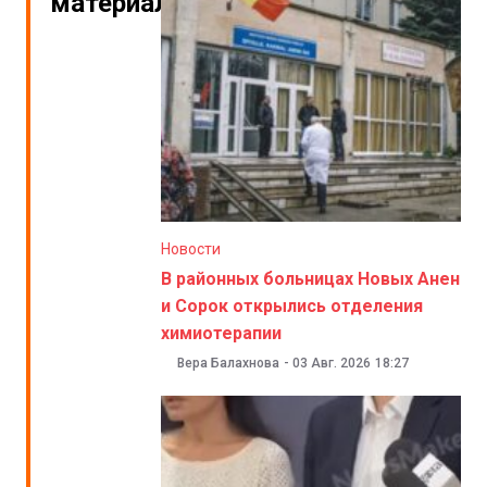
материалы
Новости
В районных больницах Новых Анен
и Сорок открылись отделения
химиотерапии
Вера Балахнова
-
03 Авг. 2026
18:27