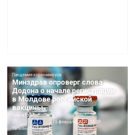
Пандемия коронавируса
Минздрав опроверг слова
Додона о начале регистрации
в Молдове российской
вакцины
Ольга Горчак
,
|
5 февраля, 2021
15:09
Татьяна Султанова