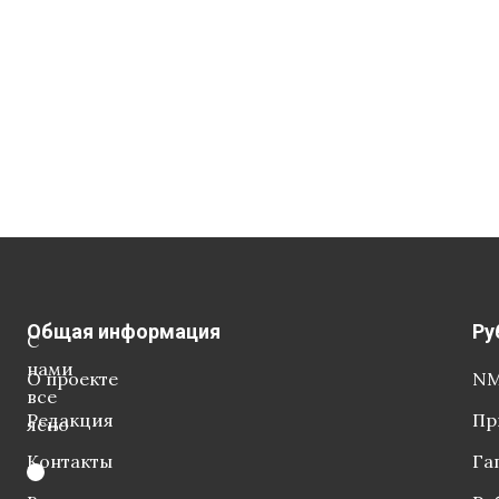
Общая информация
Ру
С
нами
О проекте
NM
все
Редакция
Пр
ясно
Контакты
Га