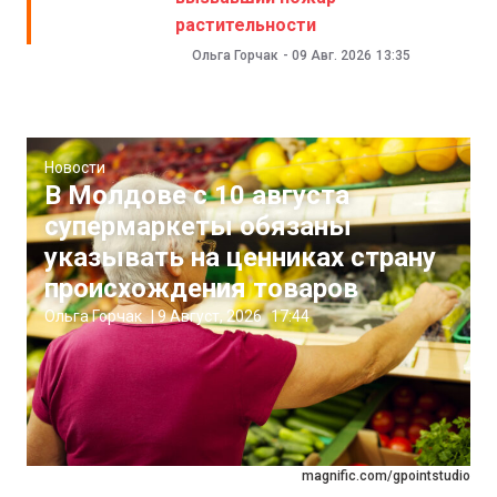
растительности
Ольга Горчак
-
09 Авг. 2026
13:35
Новости
В Молдове с 10 августа
супермаркеты обязаны
указывать на ценниках страну
происхождения товаров
Ольга Горчак
|
9 Август, 2026
17:44
magnific.com/gpointstudio