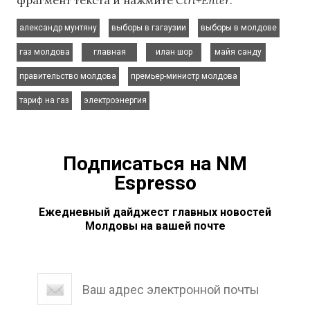
фрагмент текста и нажмите
Ctrl+Enter
.
,
,
,
александр мунтяну
выборы в гагаузии
выборы в молдове
,
,
,
,
газ молдова
главная
илан шор
майя санду
,
,
правительство молдова
премьер-министр молдова
,
тариф на газ
электроэнергия
Подписаться на NM
Espresso
Ежедневный дайджест главных новостей
Молдовы на вашей почте