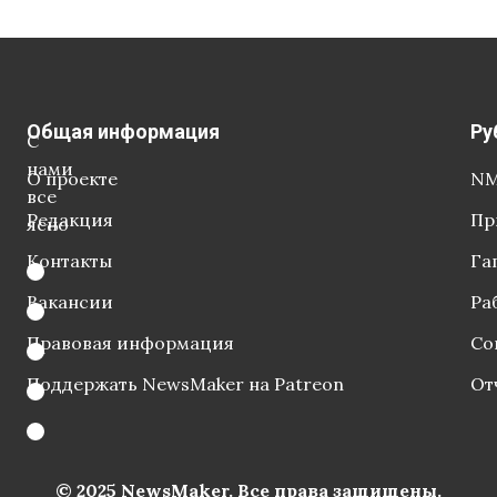
Общая информация
Ру
С
нами
О проекте
NM
все
Редакция
Пр
ясно
Контакты
Га
Вакансии
Ра
Правовая информация
Со
Поддержать NewsMaker на Patreon
От
© 2025 NewsMaker. Все права защищены.