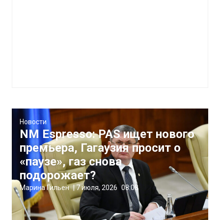
Новости
NM Espresso: PAS ищет нового
премьера, Гагаузия просит о
«паузе», газ снова
подорожает?
Марина Гильен
|
7 июля, 2026
08:08