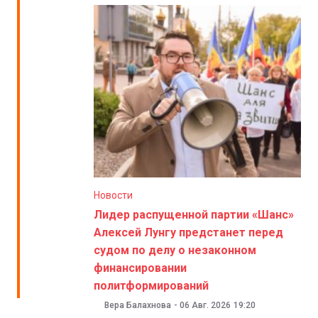
Новости
Лидер распущенной партии «Шанс»
Алексей Лунгу предстанет перед
судом по делу о незаконном
финансировании
политформирований
Вера Балахнова
-
06 Авг. 2026
19:20