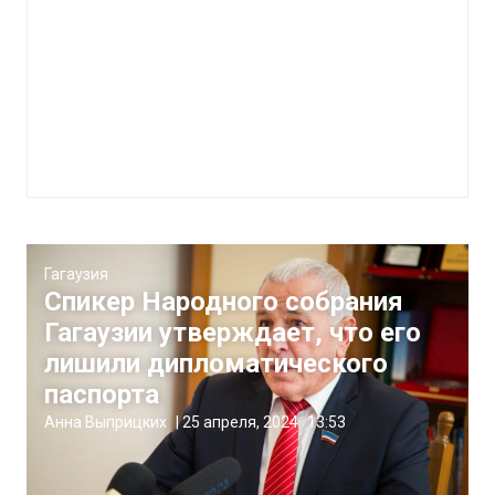
Гагаузия
Спикер Народного собрания
Гагаузии утверждает, что его
лишили дипломатического
паспорта
Анна Выприцких
|
25 апреля, 2024
13:53