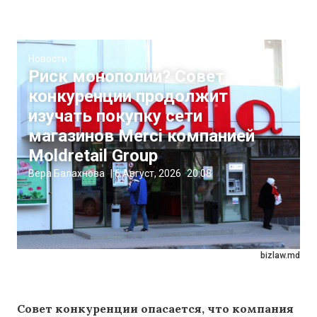
Новости
Риск монополии? Совет
конкуренции продолжит
изучать покупку сети
магазинов Merci компанией
Moldretail Group
Вера Балахнова
|
6 Август, 2026
20:08
bizlaw.md
Совет конкуренции опасается, что компания