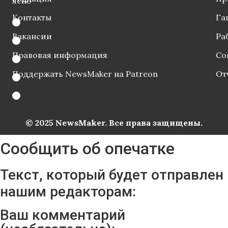
ясно
Контакты
Га
Вакансии
Ра
Правовая информация
Со
Поддержать NewsMaker на Patreon
От
© 2025 NewsMaker. Все права защищены.
Сообщить об опечатке
Текст, который будет отправлен
нашим редакторам:
Ваш комментарий