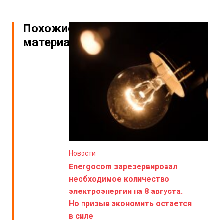
Похожие
материалы
Новости
Energocom зарезервировал
необходимое количество
электроэнергии на 8 августа.
Но призыв экономить остается
в силе