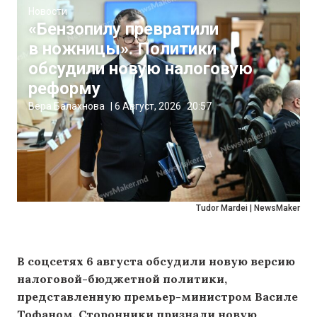
Новости
«Бензопилу превратили
в ножницы». Политики
обсудили новую налоговую
реформу
Вера Балахнова
|
6 Август, 2026
20:57
Tudor Mardei | NewsMaker
В соцсетях 6 августа обсудили новую версию
налоговой-бюджетной политики,
представленную премьер-министром Василе
Тофаном. Сторонники признали новую