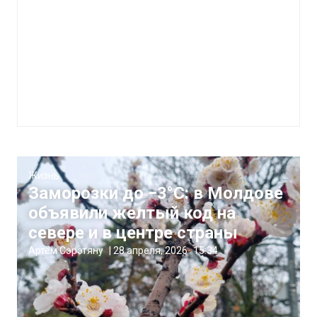
Жизнь
Заморозки до −3°C: в Молдове
объявили желтый код на
севере и в центре страны
Артём Сэрэтяну
|
28 апреля, 2026
15:34