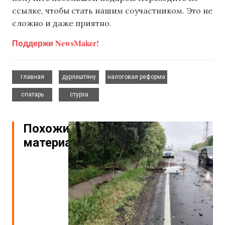
ссылке, чтобы стать нашим соучастником. Это не
сложно и даже приятно.
Поддержи NewsMaker!
,
,
,
главная
дурлештяну
налоговая реформа
,
спатарь
стурза
Похожие
материалы