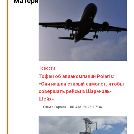
материалы
Новости
Тофан об авиакомпании Polaris:
«Они нашли старый самолет, чтобы
совершать рейсы в Шарм-эль-
Шейх»
Ольга Горчак
-
06 Авг. 2026
17:34