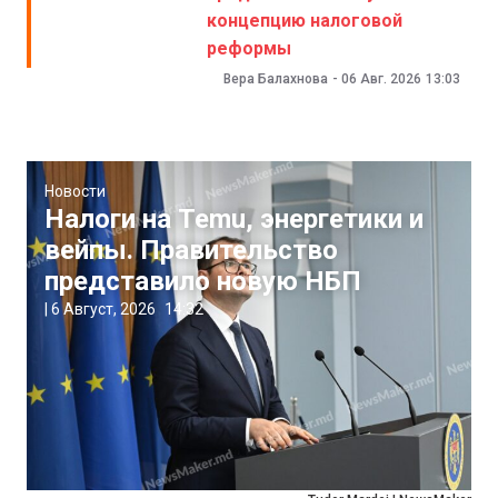
концепцию налоговой
реформы
Вера Балахнова
-
06 Авг. 2026
13:03
Новости
Налоги на Temu, энергетики и
вейпы. Правительство
представило новую НБП
|
6 Август, 2026
14:32