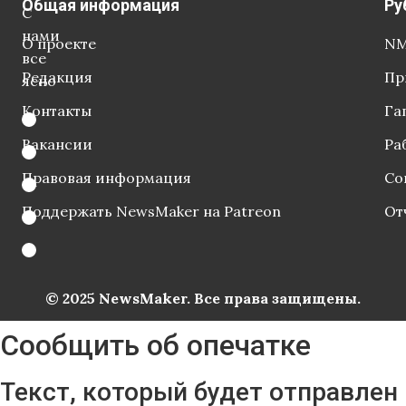
Общая информация
Ру
С
нами
О проекте
NM
все
Редакция
Пр
ясно
Контакты
Га
Вакансии
Ра
Правовая информация
Со
Поддержать NewsMaker на Patreon
От
© 2025 NewsMaker. Все права защищены.
Сообщить об опечатке
Текст, который будет отправлен