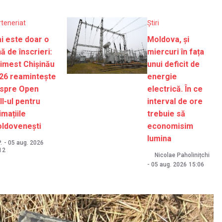
rteneriat
Știri
i este doar o
Moldova, și
nă de înscrieri:
miercuri în fața
imest Chișinău
unui deficit de
26 reamintește
energie
spre Open
electrică. În ce
ll-ul pentru
interval de ore
imațiile
trebuie să
ldovenești
economisim
lumina
.
-
05 aug. 2026
12
Nicolae Paholinițchi
-
05 aug. 2026
15:06