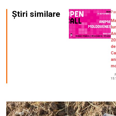
Știri similare
Pa
Ma
lu
An
20
de
Ca
an
mo
P
15:
Viață