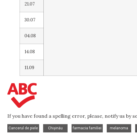
21.07
30.07
04.08
14.08
11.09
If you have found a spelling error, please, notify us by 
,
,
,
,
Cancerul de piele
Chișinău
farmacia familiei
melanoma