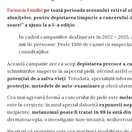
Farmacia Familiei
pe toată perioada sezonului estival o
alunițelor, pentru depistarea timpurie a cancerului 
soare!” a ajuns la a 5-a ediție.
În cadrul campaniilor desfășurate în 2022 – 2025, a
mii de persoane. Peste 1500 de cazuri cu suspecț
consultațiilor.
Această campanie are ca scop
depistarea precoce a ca
schimbărilor suspecte în aspectul pielii, oferind astfel
potențial de a salva vieți
. Totodată, specialiștii infor
protecție, metodele de auto-examinare
și oferă sfatur
Cea mai agresivă formă a cancerului de piele este
mela
este în creștere, în mod special datorită
expunerii nep
incipiente,
melanomul poate fi tratat în 98 la sută din
dermatoscopia, o investigație non-invazivă, nedureroa
Nu uitați că prevenția este cea mai bună modalitate de a