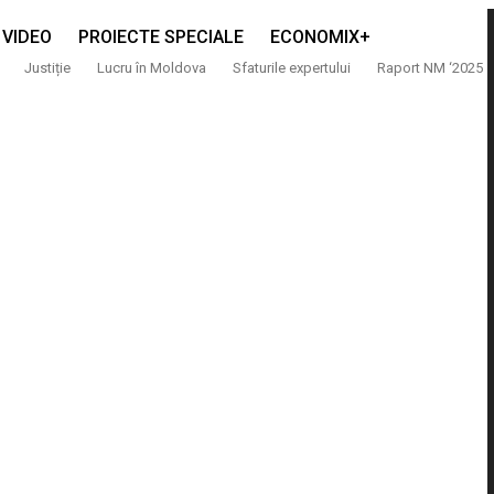
VIDEO
PROIECTE SPECIALE
ECONOMIX+
Justiție
Lucru în Moldova
Sfaturile expertului
Raport NM ‘2025