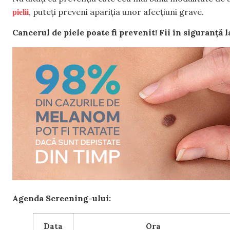
pielii
, puteți preveni apariția unor afecțiuni grave.
Cancerul de piele poate fi prevenit! Fii în siguranță
Agenda Screening-ului:
Data
Ora