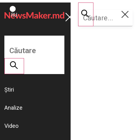
ROMÂNĂ
Susține
RU
NM
Știri
Analize
Video