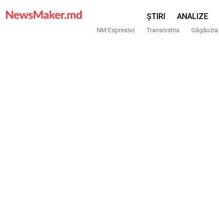
ȘTIRI
ANALIZE
NM Espresso
Transnistria
Găgăuzia