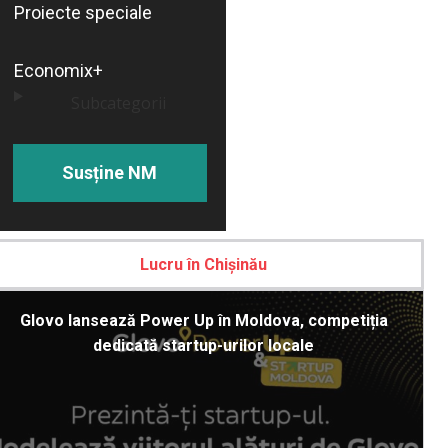
Proiecte speciale
Economix+
Subcategorii
Susține NM
Lucru în Chișinău
Glovo lansează Power Up în Moldova, competiția
dedicată startup-urilor locale