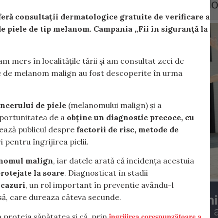
feră consultații dermatologice gratuite de verificare a
de piele de tip melanom. Campania „Fii în siguranță la
m mers în localitățile tării și am consultat zeci de
ie de melanom malign au fost descoperite în urma
ncerului de piele
(melanomului malign) și a
 oportunitatea de a
obține un diagnostic precoce, cu
mează publicul despre
factorii de risc, metode de
i pentru îngrijirea pielii.
nomul malign
, iar datele arată că incidența acestuia
rotejate la soare
. Diagnosticat în stadii
 cazuri
, un rol important în preventie avându-l
să, care dureaza câteva secunde.
îngrijirea corespunzătoare a
 proteja sănătatea și că, prin