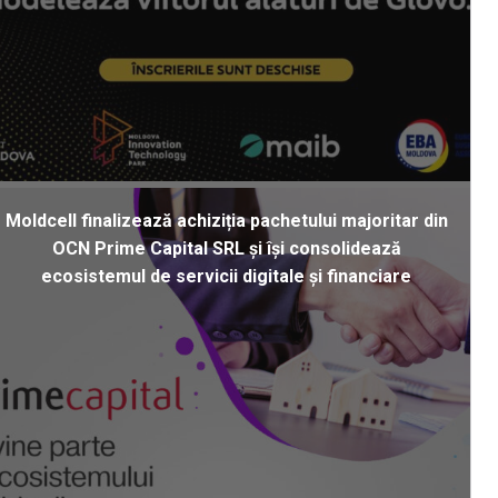
Moldcell finalizează achiziția pachetului majoritar din
OCN Prime Capital SRL și își consolidează
ecosistemul de servicii digitale și financiare