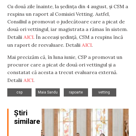
Cu două zile înainte, la ședința din 4 august, și CSM a
respins un raport al Comisiei Vetting. Astfel,
Consiliul a promovat o judecătoare care a picat de
două ori vettingul, iar magistrata a rămas în sistem.
AICI
Detalii
. În aceeași ședință, CSM a respins încă
AICI
un raport de reevaluare. Detalii
.
Mai precizăm că, în luna iunie, CSP a promovat un
procuror care a picat de două ori vettingul și a
constatat că acesta a trecut evaluarea externă.
AICI
Detalii
.
,
,
,
csp
Maia Sandu
rapoarte
vetting
Știri
similare