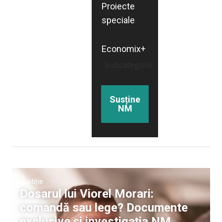
Proiecte
speciale
Economix+
Subcategorii
Susține
NM
Justiție
Dosarul lui Viorel Morari:
comandă sau lege? Documente
exclusive și investigația NM