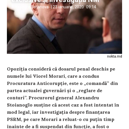
Alexandra Batanova
|
23 ianuarie, 2020
09:14
nokta.md
Opoziția consideră că dosarul penal deschis pe
numele lui Viorel Morari, care a condus
Procuratura Anticorupție, este o „comandă” din
partea actualei guvernări și o „reglare de
conturi”. Procurorul general Alexandru
Stoianoglo susține că acest caz a fost intentat în
mod legal, iar investigația despre finanțarea
PSRM, pe care Morari a reluat-o cu puțin timp
înainte de a fi suspendat din funcție, a fost o