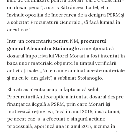
un dosar penal”, a scris Bătrâncea. La fel, el a
învinuit opoziția de încercarea de a denigra PSRM și
a solicitat Procuraturii Generale „să facă lumină în
acest caz”.
Într-un comentariu pentru NM,
procurorul
general Alexandru Stoianoglo
a menționat că
dosarul împotriva lui Viorel Morari a fost intentat în
baza unor materiale obținute în timpul verificării
activității sale. „Nu eu am examinat aceste materiale
și nu eu le-am găsit”, a subliniat Stoianoglo.
El a atras atenția asupra faptului că șeful
Procuraturii Anticorupție a intentat dosarul despre
finanțarea ilegală a PSRM, prin care Morari își
motivează reținerea, încă în anul 2016, însă atunci,
pe acest caz, s-a efectuat o singură acțiune
procesuală, apoi încă una în anul 2017, niciuna în