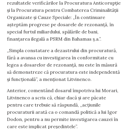
rezultatele verificărilor la Procuratura Anticorupție
și la Procuratura pentru Combaterea Criminalității
Organizate și Cauze Speciale: „În continuare
așteptăm progrese pe dosarele de rezonanță, în
special furtul miliardului, spălările de bani,
finanțarea ilegală a PSRM din Bahamas ș.a.”.
„Simpla constatare a dezastrului din procuratură,
fără a avansa cu investigarea în conformitate cu
legea a dosarelor de rezonanță, nu este în măsură
să demonstreze că procuratura este independentă
și funcțională”, a menționat Litvinenco.
Anterior, comentând dosarul împotriva lui Morari,
Litvinenco a scris că, chiar dacă și are păcate
pentru care trebuie să răspundă, „acțiunile
procuraturii arată ca o comandă politică a lui Igor
Dodon, pentru a nu permite investigarea cauzei în
care este implicat președintele”.