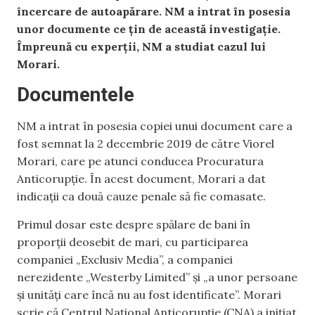
încercare de autoapărare. NM a intrat în posesia
unor documente ce țin de această investigație.
Împreună cu experții, NM a studiat cazul lui
Morari.
Documentele
NM a intrat în posesia copiei unui document care a
fost semnat la 2 decembrie 2019 de către Viorel
Morari, care pe atunci conducea Procuratura
Anticorupție. În acest document, Morari a dat
indicații ca două cauze penale să fie comasate.
Primul dosar este despre spălare de bani în
proporții deosebit de mari, cu participarea
companiei „Exclusiv Media”, a companiei
nerezidente „Westerby Limited” și „a unor persoane
și unități care încă nu au fost identificate”. Morari
scrie că Centrul Național Anticorupție (CNA) a inițiat