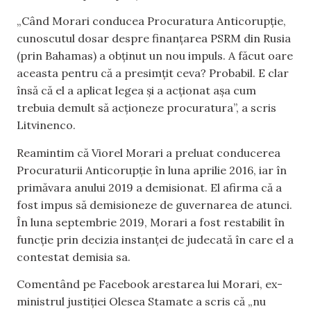
„Când Morari conducea Procuratura Anticorupție,
cunoscutul dosar despre finanțarea PSRM din Rusia
(prin Bahamas) a obținut un nou impuls. A făcut oare
aceasta pentru că a presimțit ceva? Probabil. E clar
însă că el a aplicat legea și a acționat așa cum
trebuia demult să acționeze procuratura”, a scris
Litvinenco.
Reamintim că Viorel Morari a preluat conducerea
Procuraturii Anticorupție în luna aprilie 2016, iar în
primăvara anului 2019 a demisionat. El afirma că a
fost impus să demisioneze de guvernarea de atunci.
În luna septembrie 2019, Morari a fost restabilit în
funcție prin decizia instanței de judecată în care el a
contestat demisia sa.
Comentând pe Facebook arestarea lui Morari, ex-
ministrul justiției Olesea Stamate a scris că „nu