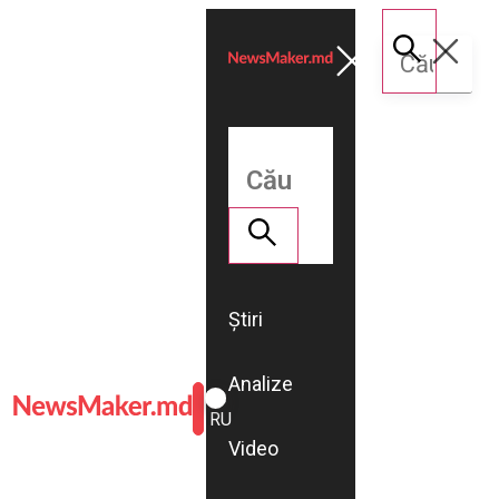
Știri
Analize
ROMÂNĂ
RU
Video