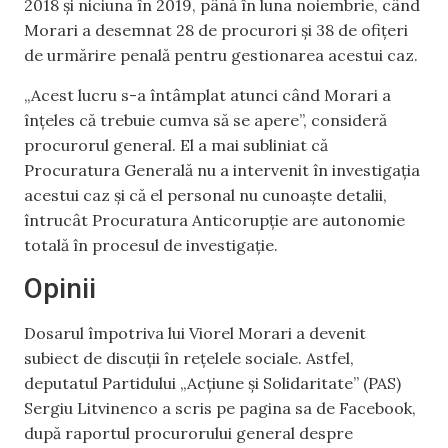
2018 și niciuna în 2019, până în luna noiembrie, când
Morari a desemnat 28 de procurori și 38 de ofițeri
de urmărire penală pentru gestionarea acestui caz.
„Acest lucru s-a întâmplat atunci când Morari a
înțeles că trebuie cumva să se apere”, consideră
procurorul general. El a mai subliniat că
Procuratura Generală nu a intervenit în investigația
acestui caz și că el personal nu cunoaște detalii,
întrucât Procuratura Anticorupție are autonomie
totală în procesul de investigație.
Opinii
Dosarul împotriva lui Viorel Morari a devenit
subiect de discuții în rețelele sociale. Astfel,
deputatul Partidului „Acțiune și Solidaritate” (PAS)
Sergiu Litvinenco a scris pe pagina sa de Facebook,
după raportul procurorului general despre