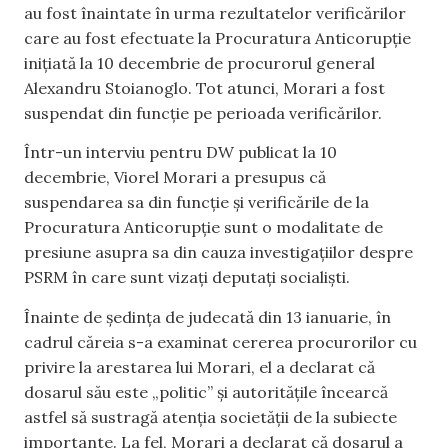
au fost înaintate în urma rezultatelor verificărilor
care au fost efectuate la Procuratura Anticorupție
inițiată la 10 decembrie de procurorul general
Alexandru Stoianoglo. Tot atunci, Morari a fost
suspendat din funcție pe perioada verificărilor.
Într-un interviu pentru DW publicat la 10
decembrie, Viorel Morari a presupus că
suspendarea sa din funcție și verificările de la
Procuratura Anticorupție sunt o modalitate de
presiune asupra sa din cauza investigațiilor despre
PSRM în care sunt vizați deputați socialiști.
Înainte de ședința de judecată din 13 ianuarie, în
cadrul căreia s-a examinat cererea procurorilor cu
privire la arestarea lui Morari, el a declarat că
dosarul său este „politic” și autoritățile încearcă
astfel să sustragă atenția societății de la subiecte
importante. La fel, Morari a declarat că dosarul a