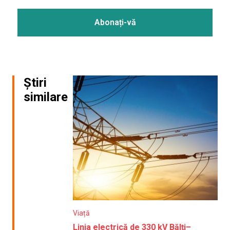
Știri
similare
Viață
Linia electrică de 330 kV Bălți–