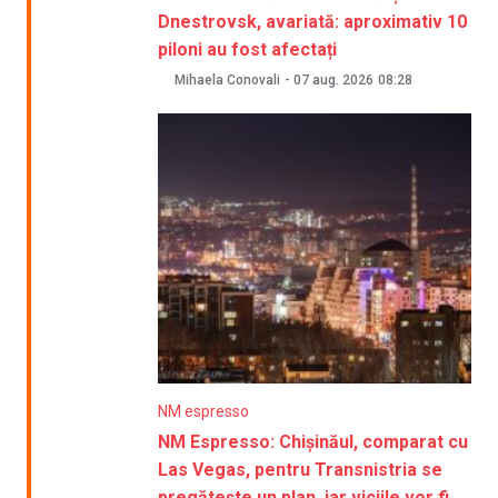
Dnestrovsk, avariată: aproximativ 10
piloni au fost afectați
Mihaela Conovali
-
07 aug. 2026
08:28
NM espresso
NM Espresso: Chișinăul, comparat cu
Las Vegas, pentru Transnistria se
pregătește un plan, iar viciile vor fi