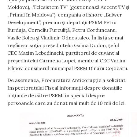
Moldove), „Telesistem TV” (gestionează Accent TV și
„Primul în Moldova”), compania offshore „Bulwer
Development”, precum și deputații PSRM Petru
Burduja, Corneliu Furculiță, Petru Corduneanu,
Vasile Bolea și Vladimir Odnostalco. În listă se mai
regăsesc soția președintelui Galina Dodon, șeful
CEC Maxim Lebedinschi, purtătorul de cuvânt al
președintelui Carmena Lupei, membrul CEC Vadim
Filipov, consilierul municipal PSRM Dinarii Cojocaru.
De asemenea, Procuratura Anticorupție a solicitat
Inspectoratului Fiscal informații despre donațiile
obținute de către PSRM, în special despre
persoanele care au donat mai mult de 10 mii de lei.