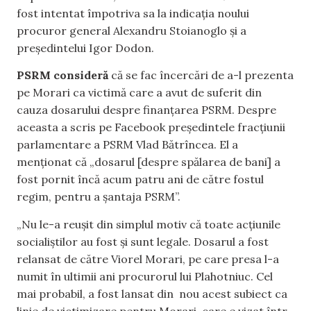
fost intentat împotriva sa la indicația noului
procuror general Alexandru Stoianoglo și a
președintelui Igor Dodon.
PSRM consideră
că se fac încercări de a-l prezenta
pe Morari ca victimă care a avut de suferit din
cauza dosarului despre finanțarea PSRM. Despre
aceasta a scris pe Facebook președintele fracțiunii
parlamentare a PSRM Vlad Bătrîncea. El a
menționat că „dosarul [despre spălarea de bani] a
fost pornit încă acum patru ani de către fostul
regim, pentru a șantaja PSRM”.
„Nu le-a reușit din simplul motiv că toate acțiunile
socialiștilor au fost și sunt legale. Dosarul a fost
relansat de către Viorel Morari, pe care presa l-a
numit în ultimii ani procurorul lui Plahotniuc. Cel
mai probabil, a fost lansat din nou acest subiect ca
linie de victimizare pentru Morari, care e vizat într-