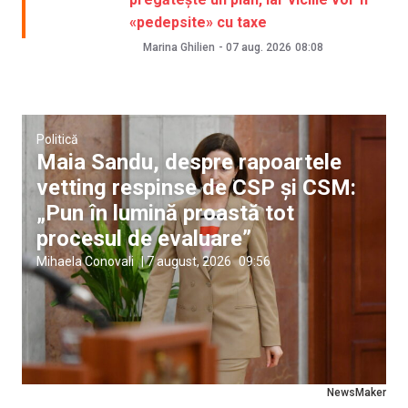
«pedepsite» cu taxe
Marina Ghilien
-
07 aug. 2026
08:08
Politică
Maia Sandu, despre rapoartele
vetting respinse de CSP și CSM:
„Pun în lumină proastă tot
procesul de evaluare”
Mihaela Conovali
|
7 august, 2026
09:56
NewsMaker