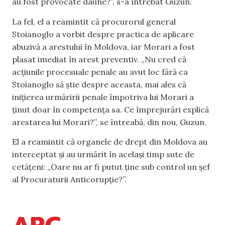
au fost provocate daune?”, s-a întrebat Guzun.
La fel, el a reamintit că procurorul general
Stoianoglo a vorbit despre practica de aplicare
abuzivă a arestului în Moldova, iar Morari a fost
plasat imediat în arest preventiv. „Nu cred că
acțiunile procesuale penale au avut loc fără ca
Stoianoglo să știe despre aceasta, mai ales că
inițierea urmăririi penale împotriva lui Morari a
ținut doar în competența sa. Ce împrejurări explică
arestarea lui Morari?”, se întreabă, din nou, Guzun.
El a reamintit că organele de drept din Moldova au
interceptat și au urmărit în același timp sute de
cetățeni: „Oare nu ar fi putut ține sub control un șef
al Procuraturii Anticorupție?”.