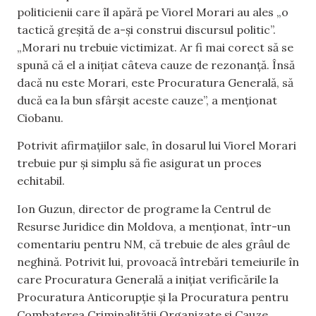
politicienii care îl apără pe Viorel Morari au ales „o
tactică greșită de a-și construi discursul politic”.
„Morari nu trebuie victimizat. Ar fi mai corect să se
spună că el a inițiat câteva cauze de rezonanță. Însă
dacă nu este Morari, este Procuratura Generală, să
ducă ea la bun sfârșit aceste cauze”, a menționat
Ciobanu.
Potrivit afirmațiilor sale, în dosarul lui Viorel Morari
trebuie pur și simplu să fie asigurat un proces
echitabil.
Ion Guzun, director de programe la Centrul de
Resurse Juridice din Moldova, a menționat, într-un
comentariu pentru NM, că trebuie de ales grâul de
neghină. Potrivit lui, provoacă întrebări temeiurile în
care Procuratura Generală a inițiat verificările la
Procuratura Anticorupție și la Procuratura pentru
Combaterea Criminalității Organizate și Cauze