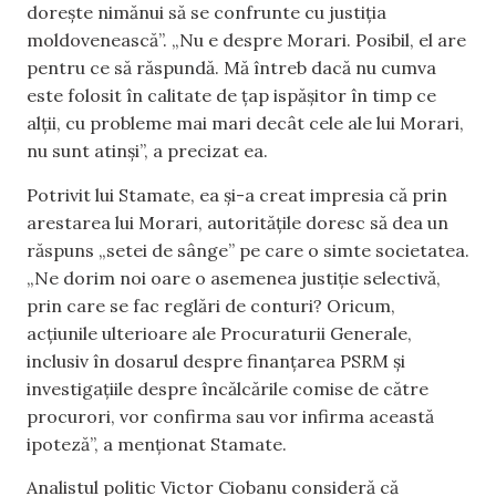
dorește nimănui să se confrunte cu justiția
moldovenească”. „Nu e despre Morari. Posibil, el are
pentru ce să răspundă. Mă întreb dacă nu cumva
este folosit în calitate de țap ispășitor în timp ce
alții, cu probleme mai mari decât cele ale lui Morari,
nu sunt atinși”, a precizat ea.
Potrivit lui Stamate, ea și-a creat impresia că prin
arestarea lui Morari, autoritățile doresc să dea un
răspuns „setei de sânge” pe care o simte societatea.
„Ne dorim noi oare o asemenea justiție selectivă,
prin care se fac reglări de conturi? Oricum,
acțiunile ulterioare ale Procuraturii Generale,
inclusiv în dosarul despre finanțarea PSRM și
investigațiile despre încălcările comise de către
procurori, vor confirma sau vor infirma această
ipoteză”, a menționat Stamate.
Analistul politic Victor Ciobanu consideră că