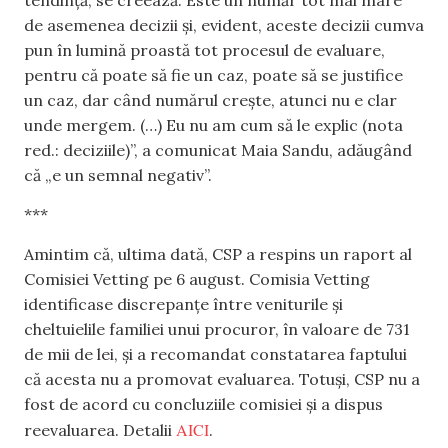
tendință, se creează. Este un număr tot mai mare
de asemenea decizii și, evident, aceste decizii cumva
pun în lumină proastă tot procesul de evaluare,
pentru că poate să fie un caz, poate să se justifice
un caz, dar când numărul crește, atunci nu e clar
unde mergem. (…) Eu nu am cum să le explic (nota
red.: deciziile)”, a comunicat Maia Sandu, adăugând
că „e un semnal negativ”.
***
Amintim că, ultima dată, CSP a respins un raport al
Comisiei Vetting pe 6 august. Comisia Vetting
identificase discrepanțe între veniturile și
cheltuielile familiei unui procuror, în valoare de 731
de mii de lei, și a recomandat constatarea faptului
că acesta nu a promovat evaluarea. Totuși, CSP nu a
fost de acord cu concluziile comisiei și a dispus
AICI
reevaluarea. Detalii
.