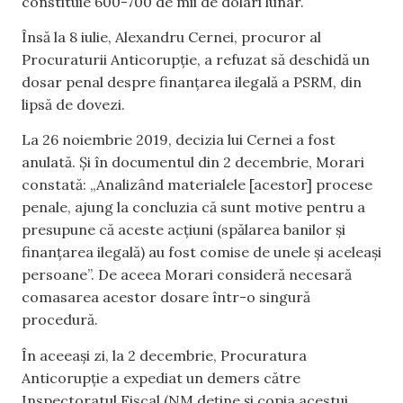
constituie 600-700 de mii de dolari lunar.
Însă la 8 iulie, Alexandru Cernei, procuror al
Procuraturii Anticorupție, a refuzat să deschidă un
dosar penal despre finanțarea ilegală a PSRM, din
lipsă de dovezi.
La 26 noiembrie 2019, decizia lui Cernei a fost
anulată. Și în documentul din 2 decembrie, Morari
constată: „Analizând materialele [acestor] procese
penale, ajung la concluzia că sunt motive pentru a
presupune că aceste acțiuni (spălarea banilor și
finanțarea ilegală) au fost comise de unele și aceleași
persoane”. De aceea Morari consideră necesară
comasarea acestor dosare într-o singură
procedură.
În aceeași zi, la 2 decembrie, Procuratura
Anticorupție a expediat un demers către
Inspectoratul Fiscal (NM deține și copia acestui