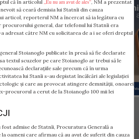
„
Eu nu am avut de ales
”
ptul că în articolul
, NM a prezentat
nevoit să ceară demisia lui Statnîi din cauza
tui articol, reporterul NM a încercat să ia legătura cu
r procurorului general, dar telefonul lui Statnîi era
-a adresat către NM cu solicitarea de a i se oferi dreptul
 general Stoianoglo publicate în presă să fie declarate
a textul scuzelor pe care Stoianoglo ar trebui să le
recunoască declarațiile sale precum că în urma
ivitatea lui Stanîi s-au depistat încălcări ale legislației
actologic și care au provocat atingere demnității, onoarei
ex-procurorul a cerut de la Stoianoglo 100 mii lei
CJI
u fost admise de Statnîi, Procuratura Generală a
de la oameni care afirmau că au avut de suferit din cauza