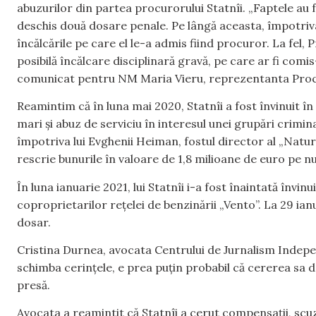
abuzurilor din partea procurorului Statnîi. „Faptele au f
deschis două dosare penale. Pe lângă aceasta, împotriva l
încălcările pe care el le-a admis fiind procuror. La fel,
posibilă încălcare disciplinară gravă, pe care ar fi comis
comunicat pentru NM Maria Vieru, reprezentanta Proc
Reamintim că în luna mai 2020, Statnîi a fost învinuit î
mari și abuz de serviciu în interesul unei grupări crimi
împotriva lui Evghenii Heiman, fostul director al „Natur 
rescrie bunurile în valoare de 1,8 milioane de euro pe
În luna ianuarie 2021, lui Statnîi i-a fost înaintată înv
coproprietarilor rețelei de benzinării „Vento”. La 29 ianu
dosar.
Cristina Durnea, avocata Centrului de Jurnalism Indepe
schimba cerințele, e prea puțin probabil că cererea sa
presă.
Avocata a reamintit că Statnîi a cerut compensații, scuz