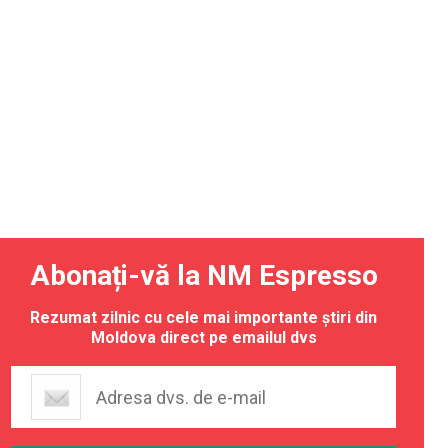
Abonați-vă la NM Espresso
Rezumat zilnic cu cele mai importante știri din
Moldova direct pe emailul dvs