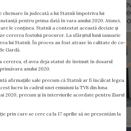
chemare în judecată a lui Statnîi împotriva lui
instanță pentru prima dată în vara anului 2020. Atunci,
are le conținea. Statnîi a contestat această decizie și
e cererea fostului procuror. La sfârșitul lunii ianuarie
a lui Statnîi. În proces au fost atrase în calitate de co-
 de Gardă.
 cererea, el avea deja statut de învinuit în dosarul
 primăvara anului 2020.
ă afirmațiile sale precum că Statnîi ar fi încălcat legea.
cest lucru în cadrul unei emisiuni la TV8 din luna
ai 2020, precum și în interviurile acordate pentru Ziarul
ie prin care se cere ca la 17 aprilie să ne prezentăm la