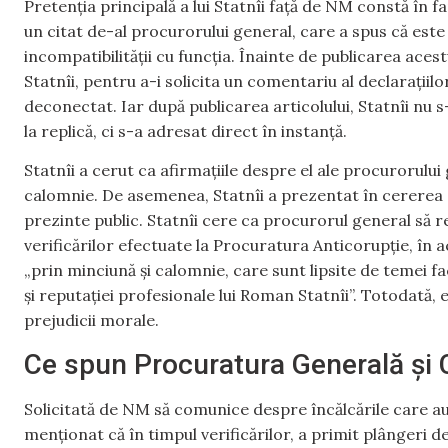
Pretenția principală a lui Statnîi față de NM constă în fa
un citat de-al procurorului general, care a spus că este 
incompatibilității cu funcția. Înainte de publicarea aces
Statnîi, pentru a-i solicita un comentariu al declarațiilo
deconectat. Iar după publicarea articolului, Statnîi nu s
la replică, ci s-a adresat direct în instanță.
Statnîi a cerut ca afirmațiile despre el ale procurorului
calomnie. De asemenea, Statnîi a prezentat în cererea s
prezinte public. Statnîi cere ca procurorul general să 
verificărilor efectuate la Procuratura Anticorupție, în act
„prin minciună și calomnie, care sunt lipsite de temei f
și reputației profesionale lui Roman Statnîi”. Totodată, 
prejudicii morale.
Ce spun Procuratura Generală și 
Solicitată de NM să comunice despre încălcările care a
menționat că în timpul verificărilor, a primit plângeri 