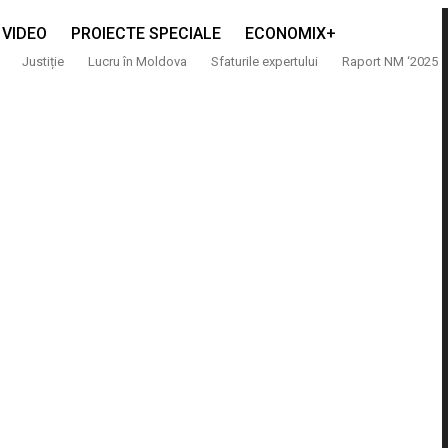
VIDEO
PROIECTE SPECIALE
ECONOMIX+
Justiție
Lucru în Moldova
Sfaturile expertului
Raport NM ‘2025