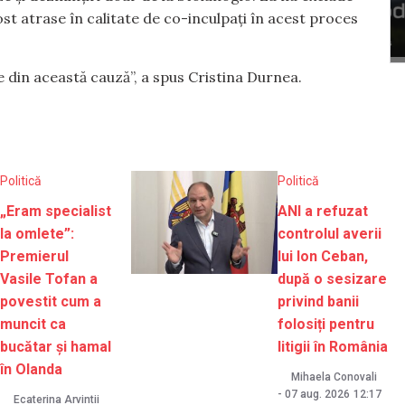
fost atrase în calitate de co-inculpați în acest proces
e din această cauză”, a spus Cristina Durnea.
Politică
Politică
„Eram specialist
ANI a refuzat
la omlete”:
controlul averii
Premierul
lui Ion Ceban,
Vasile Tofan a
după o sesizare
povestit cum a
privind banii
muncit ca
folosiți pentru
bucătar și hamal
litigii în România
în Olanda
Mihaela Conovali
-
07 aug. 2026
12:17
Ecaterina Arvintii