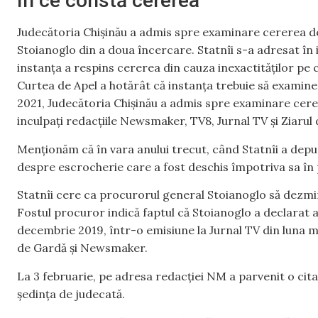
În ce constă cererea
Judecătoria Chișinău a admis spre examinare cererea de 
Stoianoglo din a doua încercare. Statnîi s-a adresat în 
instanța a respins cererea din cauza inexactităților pe c
Curtea de Apel a hotărât că instanța trebuie să examinez
2021, Judecătoria Chișinău a admis spre examinare cerere
inculpați redacțiile Newsmaker, TV8, Jurnal TV și Ziarul
Menționăm că în vara anului trecut, când Statnîi a depus
despre escrocherie care a fost deschis împotriva sa în
Statnîi cere ca procurorul general Stoianoglo să dezmint
Fostul procuror indică faptul că Stoianoglo a declarat a
decembrie 2019, într-o emisiune la Jurnal TV din luna m
de Gardă și Newsmaker.
La 3 februarie, pe adresa redacției NM a parvenit o citaț
ședința de judecată.