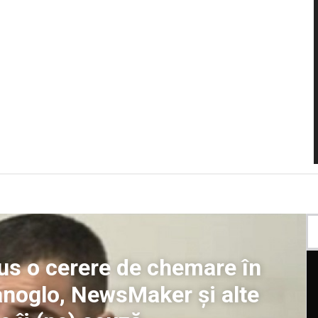
pus o cerere de chemare în
ianoglo, NewsMaker și alte