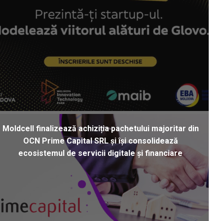
Moldcell finalizează achiziția pachetului majoritar din
OCN Prime Capital SRL și își consolidează
ecosistemul de servicii digitale și financiare