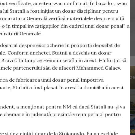
ost verificate, acestea s-au confirmat. În baza lor, s-au
ui Statnîi a fost inițiat un dosar disciplinar pentru
 Procuratura Generală verifică materialele despre o altă
-o în timpul investigațiilor din cadrul unui dosar penal”, a
uraturii Generale.
n dosarul despre escrocherie în proporții deosebit de
nale. Conform anchetei, Statnîi a deschis un dosar
Bravo”. În timp ce Heiman se afla în arest, l-a forțat să
 numele partenerului său de afaceri Muhammed Galaev.
inuirea de fabricarea unui dosar penal împotriva
arie, Statnîi a fost plasat în arest la domiciliu în acest
ndent, a menționat pentru NM că dacă Statnîi nu-și va
 de chemare în judecată prezintă vreun pericol pentru
e și dezmințiri doar de la Stoianoglo. Ea nu exclude