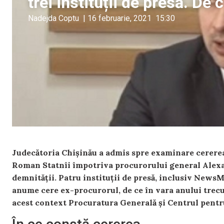
trei instituții de presă. De 
Nadejda Coptu
|
16 februarie, 2021
15:30
Judecătoria Chișinău a admis spre examinare cererea
Roman Statnîi împotriva procurorului general Alexa
demnității. Patru instituții de presă, inclusiv NewsM
anume cere ex-procurorul, de ce în vara anului trecut
acest context Procuratura Generală și Centrul pent