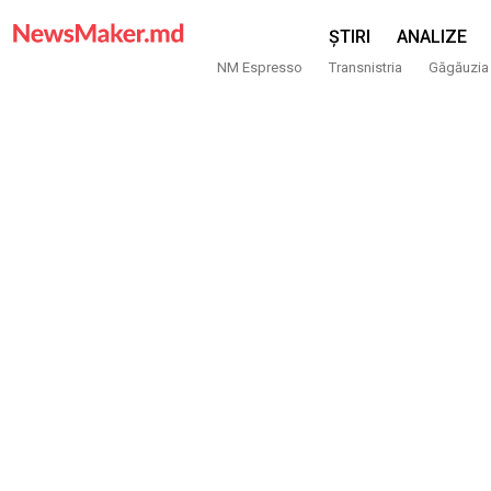
ȘTIRI
ANALIZE
NM Espresso
Transnistria
Găgăuzia