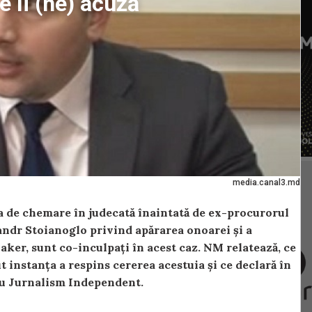
ce îi (ne) acuză
media.canal3.md
 de chemare în judecată înaintată de ex-procurorul
ndr Stoianoglo privind apărarea onoarei și a
aker, sunt co-inculpați în acest caz. NM relatează, ce
 instanța a respins cererea acestuia și ce declară în
ru Jurnalism Independent.