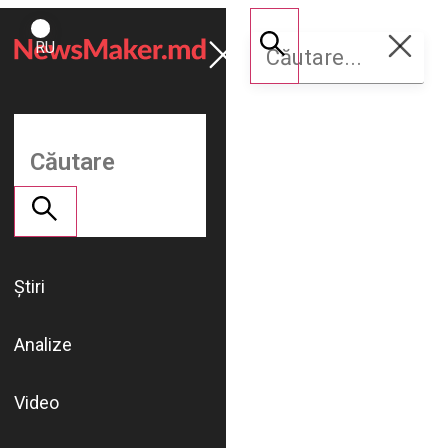
ROMÂNĂ
Susține
RU
NM
Știri
Analize
Video