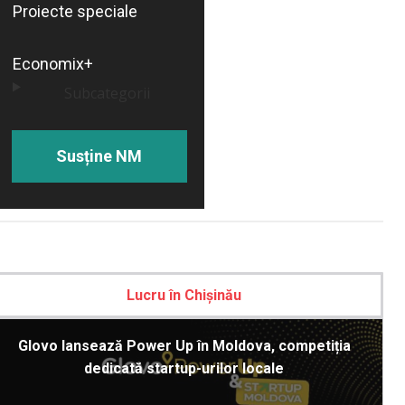
Proiecte speciale
Economix+
Subcategorii
Susține NM
Lucru în Chișinău
Glovo lansează Power Up în Moldova, competiția
dedicată startup-urilor locale