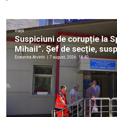
Viață
Suspiciuni de corupție la S
Mihail”. Șef de secție, sus
Ecaterina Arvintii
|
7 august, 2026
18:40