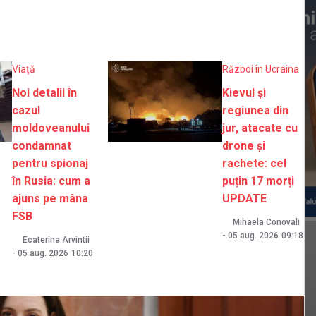
Viață
Război în Ucraina
Noi detalii în
Kievul și
cazul
regiunea din
moldoveanului
jur, atacate cu
condamnat
drone și
pentru spionaj
rachete: cel
în Rusia: cum a
puțin 17 morți
ajuns pe mâna
UPDATE
FSB
Mihaela Conovali
-
05 aug. 2026
09:18
Ecaterina Arvintii
-
05 aug. 2026
10:20