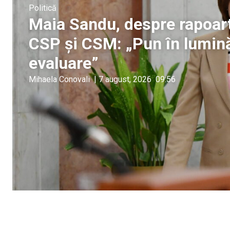
Politică
Maia Sandu, despre rapoart
CSP și CSM: „Pun în lumină
evaluare”
Mihaela Conovali
|
7 august, 2026
09:56