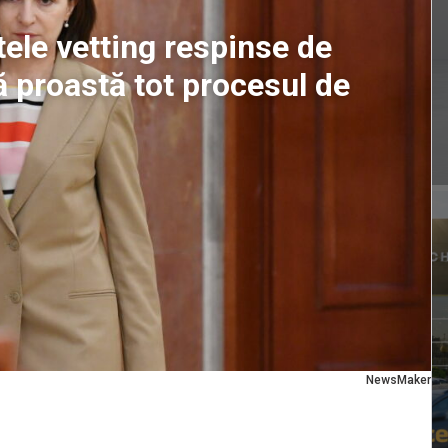
ele vetting respinse de
 proastă tot procesul de
NewsMaker