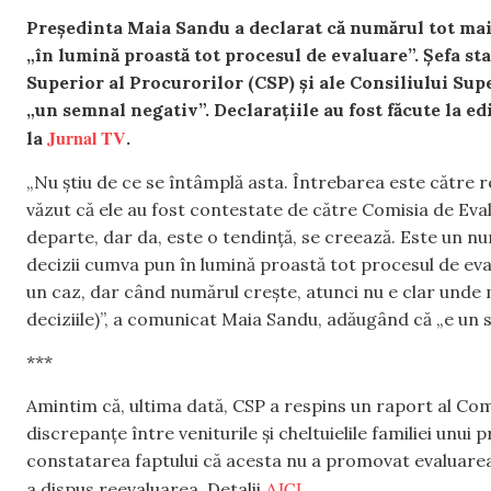
Președinta Maia Sandu a declarat că numărul tot mai
„în lumină proastă tot procesul de evaluare”. Șefa sta
Superior al Procurorilor (CSP) și ale Consiliului Sup
„un semnal negativ”. Declarațiile au fost făcute la e
Jurnal TV
la
.
„Nu știu de ce se întâmplă asta. Întrebarea este către r
văzut că ele au fost contestate de către Comisia de Eva
departe, dar da, este o tendință, se creează. Este un n
decizii cumva pun în lumină proastă tot procesul de eval
un caz, dar când numărul crește, atunci nu e clar unde 
deciziile)”, a comunicat Maia Sandu, adăugând că „e un 
***
Amintim că, ultima dată, CSP a respins un raport al Comi
discrepanțe între veniturile și cheltuielile familiei unui
constatarea faptului că acesta nu a promovat evaluarea. 
AICI
a dispus reevaluarea. Detalii
.