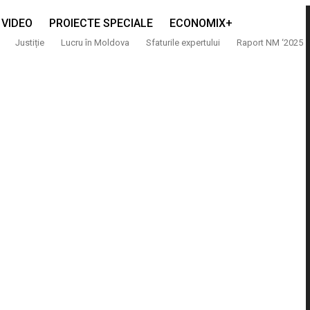
VIDEO
PROIECTE SPECIALE
ECONOMIX+
Justiție
Lucru în Moldova
Sfaturile expertului
Raport NM ‘2025