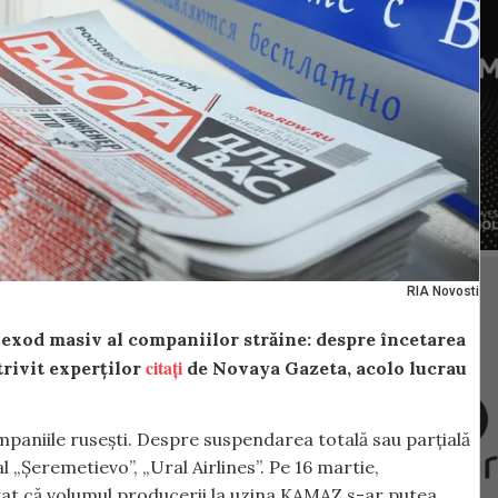
RIA Novosti
n exod masiv al companiilor străine: despre încetarea
citați
trivit experților
de Novaya Gazeta, acolo lucrau
ompaniile rusești. Despre suspendarea totală sau parțială
l „Șeremetievo”, „Ural Airlines”. Pe 16 martie,
at că volumul producerii la uzina KAMAZ s-ar putea