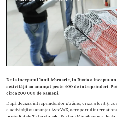
De la începutul lunii februarie, în Rusia a început u
activității au anunțat peste 400 de întreprinderi. Po
circa 200 000 de oameni.
După decizia întreprinderilor străine, criza a lovit și c
a activității au anunțat AvtoVAZ, aeroportul internaționa
președintele Tatarstanului Rustam Minnihanov a declar