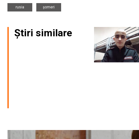
,
rusia
șomeri
Știri similare