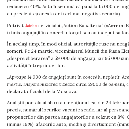
reduce cu 40%. Asta înseamnă că până la 15 000 de angaj
au precizat că acesta ar fi cel mai negativ scenariu).
datelor
Potrivit
serviciului „Action Buhalteria” («Актион 
trimis angajații în concediu forțat sau au început să fa
În același timp, în mod oficial, autoritățile ruse nu nea
șomeri. Pe 24 martie, viceministrul Muncii din Rusia El
„despre eliberarea” a 59 000 de angajați, iar 95 000 sun
activității întreprinderilor.
„
Aproape 14 000 de angajați sunt în concediu neplătit. Ace
martie. Disponibilizarea vizează circa 59000 de oameni, c
declarat oficialul de la Moscova.
Analiștii portalului hh.ru au menționat că, din 24 februa
precis, numărul locurilor vacante scade, iar al persoane
propunerilor din partea angajatorilor a scăzut cu 8%. C
(minus 19%), afacerile auto, media și divertisment (minu