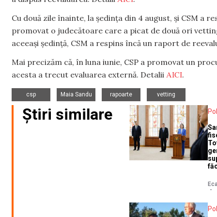
Cu două zile înainte, la ședința din 4 august, și CSM a re
promovat o judecătoare care a picat de două ori vetting
aceeași ședință, CSM a respins încă un raport de reeval
Mai precizăm că, în luna iunie, CSP a promovat un procu
AICI
acesta a trecut evaluarea externă. Detalii
.
,
,
,
csp
Maia Sandu
rapoarte
vetting
Știri similare
Pol
Sa
fi
To
ge
su
fă
Eca
Pol