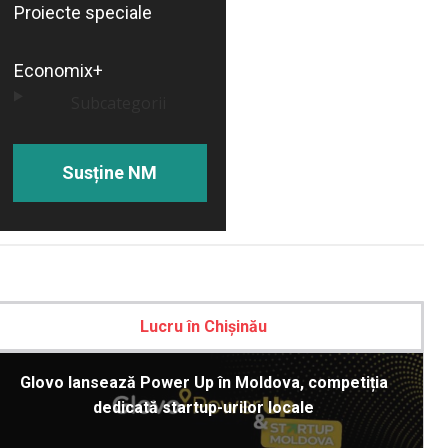
Proiecte speciale
Economix+
Subcategorii
Susține NM
Lucru în Chișinău
Glovo lansează Power Up în Moldova, competiția
dedicată startup-urilor locale