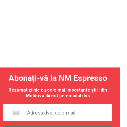
ta
Abonați-vă la NM Espresso
ste
uncții
ează
Rezumat zilnic cu cele mai importante știri din
ica
Moldova direct pe emailul dvs
26 21:37