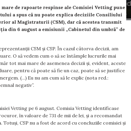
 mare de rapoarte respinse ale Comisiei Vetting pune
tului a spus că nu poate explica deciziile Consiliului
erior al Magistraturii (CSM), dar că acestea transmit
diția din 6 august a emisiunii „Cabinetul din umbră” de
eprezentanții CSM și CSP. În cazul câtorva decizii, am
luare. O să vedem cum o să se întâmple lucrurile mai
umăr tot mai mare de asemenea decizii și, evident, aceste
uare, pentru că poate să fie un caz, poate să se justifice
mergem. (…) Eu nu am cum să le explic (nota red.:
semnal negativ”.
siei Vetting pe 6 august. Comisia Vetting identificase
 procuror, în valoare de 731 de mii de lei, și a recomandat
Totuși, CSP nu a fost de acord cu concluziile comisiei și