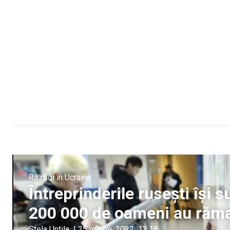
Război în Ucraina
Întreprinderile rusești își 
200 000 de oameni au rămas
Stela Untila
|
25 martie, 2022
13:18