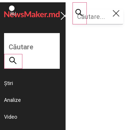
ROMÂNĂ
Susține
RU
NM
Știri
Analize
Video