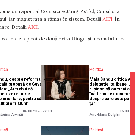
spins un raport al Comisiei Vetting. Astfel, Consiliul a
AICI
ul, iar magistrata a rămas în sistem. Detalii
. În
AICI
uare. Detalii
.
ror care a picat de două ori vettingul și a constatat că
itică
Politică
ndu, despre reforma
Maia Sandu critică vizi
scală propusă de Guvernul
delegației talibane: „E
fan: „Ar trebui să
rușinos că oameni cu f
nereze resurse
înalte nu se document
plimentare, pentru că s-au
despre care este polit
cut promisiuni”
țării”
06.08.2026 22:03
06.08.20
terina Arvintii
Ana-Maria Dolghii
itică
Politică