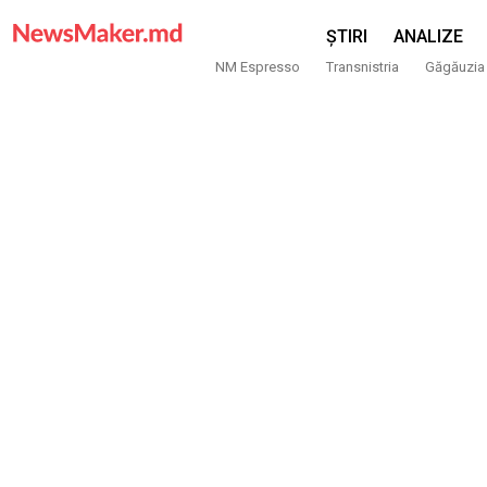
ȘTIRI
ANALIZE
NM Espresso
Transnistria
Găgăuzia