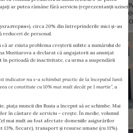
ați ar putea rămâne fără serviciu (reprezentanții uzinei
Бухгалтерия»), circa 20% din întreprinderile mici și-au
că reduceri de personal.
gă că ar exista problema creșterii subite a numărului de
ena Muxtiarova a declarat că angajatorii au anunțat
t în perioadă de inactivitate, ca urma a suspendării
st indicator nu s-a schimbat practic de la începutul lunii
eea ce constituie cu 10% mai mult decât pe 1 martie
”, a
rie, piața muncii din Rusia a început să se schimbe. Mai
lor în căutare de serviciu – crește. În medie, volumul
el mai mult au fost afectate domeniile asigurărilor
t 13%, fiecare), transport și resurse umane (cu 11%).