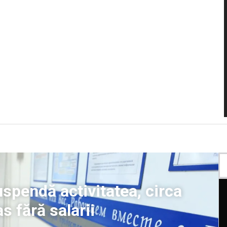
suspendă activitatea, circa
 fără salarii