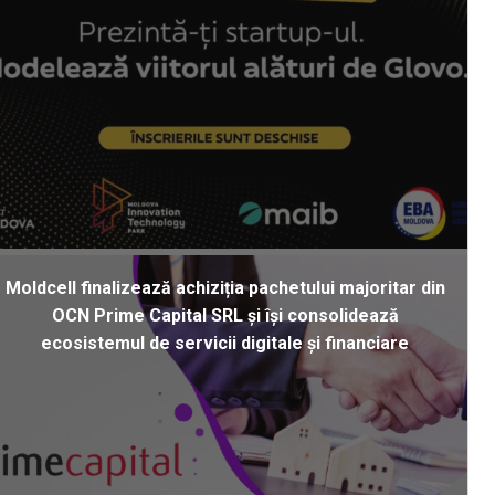
Moldcell finalizează achiziția pachetului majoritar din
OCN Prime Capital SRL și își consolidează
ecosistemul de servicii digitale și financiare