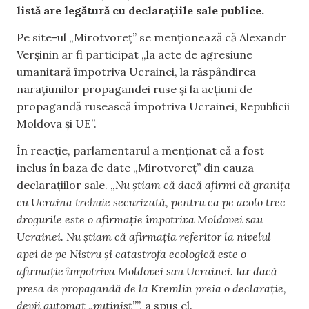
listă are legătură cu declarațiile sale publice.
Pe site-ul „Mirotvoreț” se menționează că Alexandr
Verșinin ar fi participat „la acte de agresiune
umanitară împotriva Ucrainei, la răspândirea
narațiunilor propagandei ruse și la acțiuni de
propagandă rusească împotriva Ucrainei, Republicii
Moldova și UE”.
În reacție, parlamentarul a menționat că a fost
inclus în baza de date „Mirotvoreț” din cauza
declarațiilor sale. „
Nu știam că dacă afirmi că granița
cu Ucraina trebuie securizată, pentru ca pe acolo trec
drogurile este o afirmație împotriva Moldovei sau
Ucrainei. Nu știam că afirmația referitor la nivelul
apei de pe Nistru și catastrofa ecologică este o
afirmație împotriva Moldovei sau Ucrainei. Iar dacă
presa de propagandă de la Kremlin preia o declarație,
devii automat „putinist”
”, a spus el.