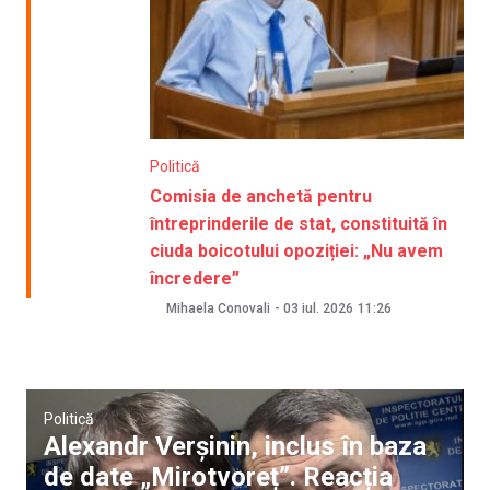
Politică
Comisia de anchetă pentru
întreprinderile de stat, constituită în
ciuda boicotului opoziției: „Nu avem
încredere”
Mihaela Conovali
-
03 iul. 2026
11:26
Politică
Alexandr Verșinin, inclus în baza
de date „Mirotvoreț”. Reacția