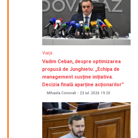
Viață
Vadim Ceban, despre optimizarea
propusă de Junghietu: „Echipa de
management susține inițiativa.
Decizia finală aparține acționarilor”
Mihaela Conovali
-
23 iul. 2026
19:25