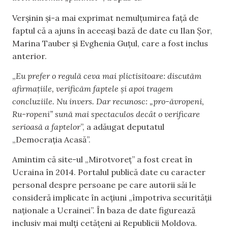
Verșinin și-a mai exprimat nemulțumirea față de
faptul că a ajuns în aceeași bază de date cu Ilan Șor,
Marina Tauber și Evghenia Guțul, care a fost inclus
anterior.
„
Eu prefer o regulă ceva mai plictisitoare: discutăm
afirmațiile, verificăm faptele și apoi tragem
concluziile. Nu invers. Dar recunosc: „pro-ăvropeni,
Ru-ropeni” sună mai spectaculos decât o verificare
serioasă a faptelor
”, a adăugat deputatul
„Democrația Acasă”.
Amintim că site-ul „Mirotvoreț” a fost creat în
Ucraina în 2014. Portalul publică date cu caracter
personal despre persoane pe care autorii săi le
consideră implicate în acțiuni „împotriva securității
naționale a Ucrainei”. În baza de date figurează
inclusiv mai mulți cetățeni ai Republicii Moldova.