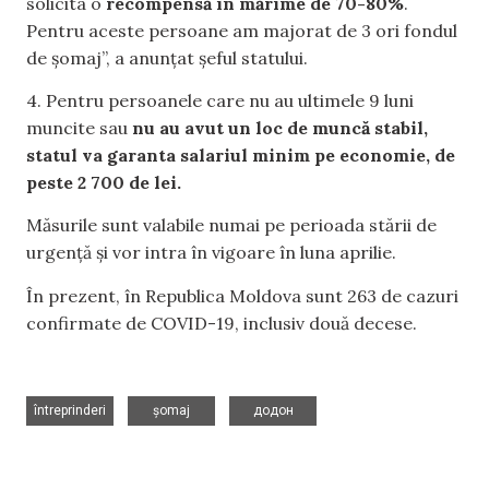
solicita o
recompensă în mărime de 70-80%
.
Pentru aceste persoane am majorat de 3 ori fondul
de șomaj”, a anunțat șeful statului.
4. Pentru persoanele care nu au ultimele 9 luni
muncite sau
nu au avut un loc de muncă stabil,
statul va garanta salariul minim pe economie, de
peste 2 700 de lei.
Măsurile sunt valabile numai pe perioada stării de
urgență și vor intra în vigoare în luna aprilie.
În prezent, în Republica Moldova sunt 263 de cazuri
confirmate de COVID-19, inclusiv două decese.
,
,
întreprinderi
șomaj
додон