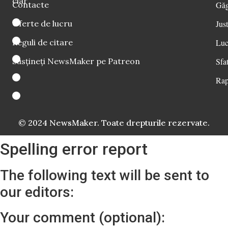
clar
Contacte
Găg
Oferte de lucru
Just
Reguli de citare
Luc
Susțineți NewsMaker pe Patreon
Sfat
Rap
© 2024 NewsMaker. Toate drepturile rezervate.
Spelling error report
The following text will be sent to
our editors:
Your comment (optional):