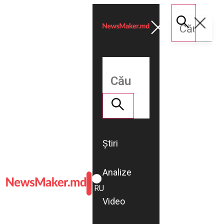
Știri
Analize
ROMÂNĂ
RU
Video