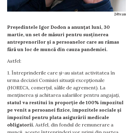
24tv.ua
Președintele Igor Dodon a anunțat luni, 30
martie, un set de măsuri pentru susținerea
antreprenorilor și a persoanelor care au rămas
fără un loc de muncă din cauza pandemiei.
Astfel:
1. Întreprinderile care și-au sistat activitatea în
urma deciziei Comisiei situații excepționale
(HORECA, comerțul, sălile de agrement). La
menținerea și achitarea salariilor pentru angajați,
statul va restitui în proporție de 100% impozitul
pe venit a persoanei fizice, impozitele sociale și
impozitul pentru plata asigurării medicale
obligatorii.
Astfel, din fondul de remunerare a
muncii, aceste întreprinderi vor primi din partea