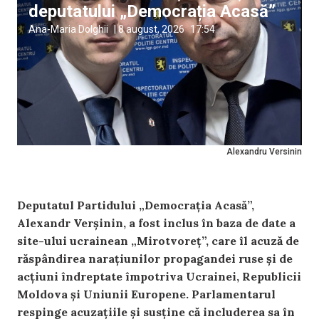
deputatului „Democrația Acasă”
Ana-Maria Dolghii
|
8 august, 2026
17:54
Alexandru Versinin
Deputatul Partidului „Democrația Acasă”,
Alexandr Verșinin, a fost inclus în baza de date a
site-ului ucrainean „Mirotvoreț”, care îl acuză de
răspândirea narațiunilor propagandei ruse și de
acțiuni îndreptate împotriva Ucrainei, Republicii
Moldova și Uniunii Europene. Parlamentarul
respinge acuzațiile și susține că includerea sa în