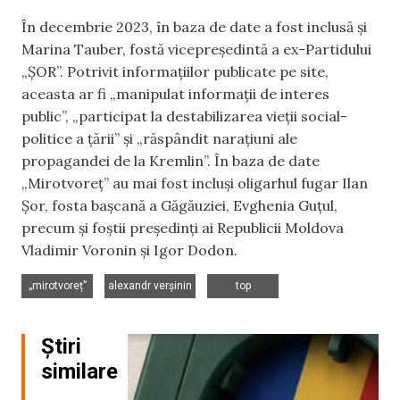
În decembrie 2023, în baza de date a fost inclusă și
Marina Tauber, fostă vicepreședintă a ex-Partidului
„ȘOR”. Potrivit informațiilor publicate pe site,
aceasta ar fi „manipulat informații de interes
public”, „participat la destabilizarea vieții social-
politice a țării” și „răspândit narațiuni ale
propagandei de la Kremlin”. În baza de date
„Mirotvoreț” au mai fost incluși oligarhul fugar Ilan
Șor, fosta bașcană a Găgăuziei, Evghenia Guțul,
precum și foștii președinți ai Republicii Moldova
Vladimir Voronin și Igor Dodon.
,
,
„mirotvoreț”
alexandr verșinin
top
Știri
similare