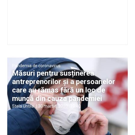
Pandemia de coronavirus
Măsuri pentru susținerea
antreprenorilor și a persoanelor
care au rămas fără un loc de
muncă din cauza pandemiei
Stela Untila
|
30 martie, 2020
10:40