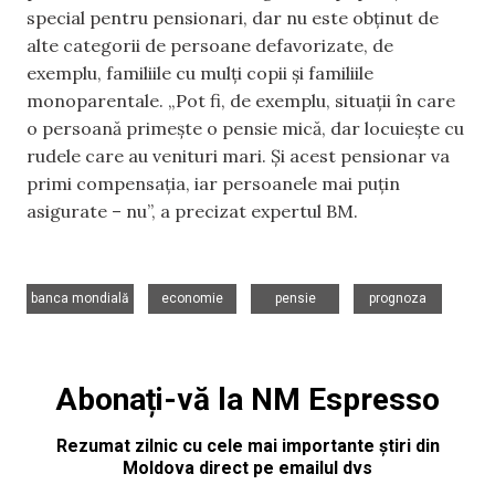
special pentru pensionari, dar nu este obținut de
alte categorii de persoane defavorizate, de
exemplu, familiile cu mulți copii și familiile
monoparentale. „Pot fi, de exemplu, situații în care
o persoană primește o pensie mică, dar locuiește cu
rudele care au venituri mari. Și acest pensionar va
primi compensația, iar persoanele mai puțin
asigurate – nu”, a precizat expertul BM.
,
,
,
banca mondială
economie
pensie
prognoza
Abonați-vă la NM Espresso
Rezumat zilnic cu cele mai importante știri din
Moldova direct pe emailul dvs