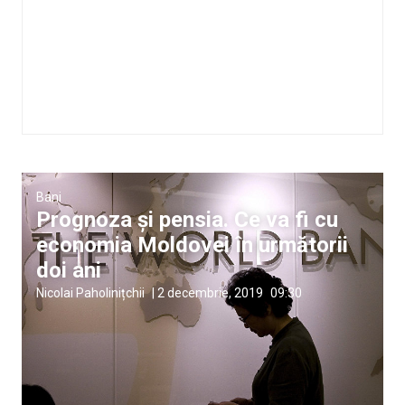
Bani
Prognoza și pensia. Ce va fi cu
economia Moldovei în următorii
doi ani
Nicolai Paholinițchii
|
2 decembrie, 2019
09:30