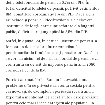
deficitului fondului de pensii cu 0,7% din PIB. În
total, deficitul fondului de pensii, potrivit estimărilor
BM, constituie aproximativ 1% din PIB. Dacă aici s-
ar include și pensiile judecătorilor și ale celor din
instituțiile de forță, care sunt achitate din bugetul
public, deficitul ar ajunge până la 2,5% din PIB.
Astfel, în opinia BM, în actualul sistem de pensii s-a
format un dezechilibru între contribuțiile
pensionarilor la fondul social și pensiile lor. Dacă nu
se vor lua niciun fel de măsuri, fondul de pensii se va
confrunta cu deficit de mijloace până în anul 2080,
consideră cei de la BM.
Potrivit afirmațiilor lui Roman Jucovschi, sunt
probleme și în ce privește asistența socială pentru
cei nevoiași, de exemplu, în perioada rece a anului.
Expertul a menționat că acest ajutor este prevăzut
pentru cele mai sărace categorii ale populației, în