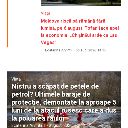
Viață
Moldova riscă să rămână fără
lumină, pe 6 august. Tofan face apel
la economie: „Chișinăul arde ca Las
Vegas”
Ecaterina Arvintii
-
06 aug. 2026
14:15
Viață
Nistru a scăpat de petele de
petrol? Ultimele baraje de
protecție, demontate la aproape 5
luni de la atacul rusesc care a dus
la poluarea râului
Ecaterina Arvintii
|
7 august, 2026
15:03