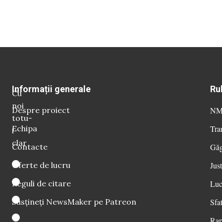
Informații generale
Ru
Cu
noi
Despre proiect
NM 
totu-
Echipa
Tra
i
clar
Contacte
Găg
Oferte de lucru
Just
Reguli de citare
Luc
Susțineți NewsMaker pe Patreon
Sfat
Rap