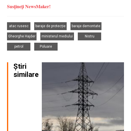
Susțineți NewsMaker!
,
,
,
atac rusesc
baraje de protecție
baraje demontate
,
,
,
Gheorghe Hajder
ministerul mediului
Nistru
,
petrol
Poluare
Știri
similare