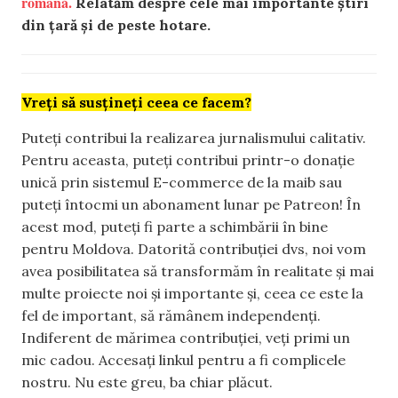
română.
Relatăm despre cele mai importante știri
din țară și de peste hotare.
Vreți să susțineți ceea ce facem?
Puteți contribui la realizarea jurnalismului calitativ.
Pentru aceasta, puteți contribui printr-o donație
unică prin sistemul E-commerce de la maib sau
puteți întocmi un abonament lunar pe Patreon! În
acest mod, puteți fi parte a schimbării în bine
pentru Moldova. Datorită contribuției dvs, noi vom
avea posibilitatea să transformăm în realitate și mai
multe proiecte noi și importante și, ceea ce este la
fel de important, să rămânem independenți.
Indiferent de mărimea contribuției, veți primi un
mic cadou. Accesați linkul pentru a fi complicele
nostru. Nu este greu, ba chiar plăcut.