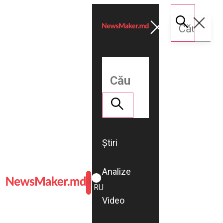
Știri
Analize
ROMÂNĂ
RU
Video