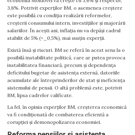
economia Moldovei va crește cu 3,6% și respectiv,
3,8%. Potrivit experților BM, o asemenea creștere
este posibilă cu condiția realizării reformelor,
creșterii consumului intern, investițiilor și majorării
salariilor. În acești ani, inflația nu va depăși cadrul
stabilit de 5% (+_0,5%), mai susțin experții.
Există însă și riscuri. BM se referă în acest sens la o
posibilă instabilitate politică, care ar putea provoca
instabilitatea financiară, precum și dependența
deficitului bugetar de asistența externă, datoriile
acumulate ale întreprinderilor de stat și ineficiența
sistemului de pensii. O altă problemă este, potrivit
BM, lipsa cadrelor calificate.
La fel, în opinia experților BM, creșterea economică
va fi condiționată de combaterea eficientă a
corupției și demonopolizarea economiei.
Reforma pensiilor și asistența