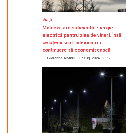
Viață
Moldova are suficientă energie
electrică pentru ziua de vineri. Însă
cetățenii sunt îndemnați în
continuare să economisească
Ecaterina Arvintii
-
07 aug. 2026
15:22