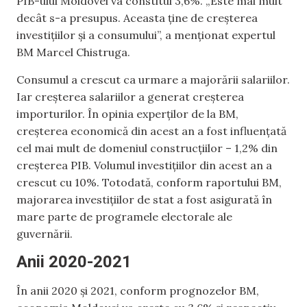
PIB-ului Moldovei va constitui 3,6%. „Este mai mult
decât s-a presupus. Aceasta ține de creșterea
investițiilor și a consumului”, a menționat expertul
BM Marcel Chistruga.
Consumul a crescut ca urmare a majorării salariilor.
Iar creșterea salariilor a generat creșterea
importurilor. În opinia experților de la BM,
creșterea economică din acest an a fost influențată
cel mai mult de domeniul construcțiilor – 1,2% din
creșterea PIB. Volumul investițiilor din acest an a
crescut cu 10%. Totodată, conform raportului BM,
majorarea investițiilor de stat a fost asigurată în
mare parte de programele electorale ale
guvernării.
Anii 2020-2021
În anii 2020 și 2021, conform prognozelor BM,