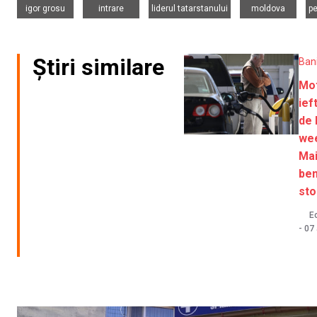
igor grosu
intrare
liderul tatarstanului
moldova
pe
Știri similare
Ban
Mot
ief
de 
we
Mai
ben
sto
Ec
-
07