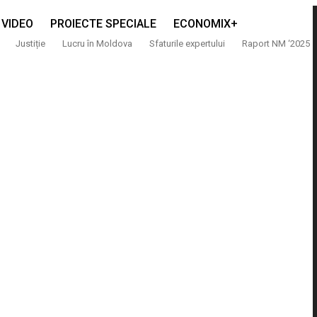
VIDEO
PROIECTE SPECIALE
ECONOMIX+
Justiție
Lucru în Moldova
Sfaturile expertului
Raport NM ‘2025