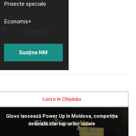
Proiecte speciale
Economix+
Subcategorii
Susține NM
Lucru în Chișinău
Glovo lansează Power Up în Moldova, competiția
dedicată startup-urilor locale