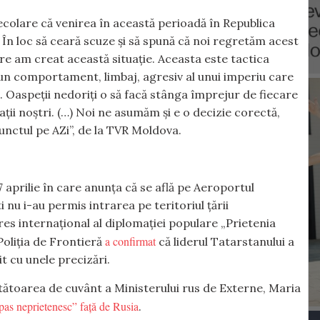
colare că venirea în această perioadă în Republica
În loc să ceară scuze și să spună că noi regretăm acest
 care am creat această situație. Aceasta este tactica
un comportament, limbaj, agresiv al unui imperiu care
. Oaspeții nedoriți o să facă stânga împrejur de fiecare
i noștri. (…) Noi ne asumăm și e o decizie corectă,
unctul pe AZi”, de la TVR Moldova.
 aprilie în care anunța că se află pe Aeroportul
 nu i-au permis intrarea pe teritoriul țării
es internațional al diplomației populare „Prietenia
a confirmat
Poliția de Frontieră
că liderul Tatarstanului a
t cu unele precizări.
tătoarea de cuvânt a Ministerului rus de Externe, Maria
 pas neprietenesc” față de Rusia
.