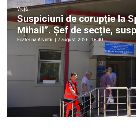
Viață
Suspiciuni de corupție la S
Mihail”. Șef de secție, sus
Ecaterina Arvintii
|
7 august, 2026
18:40