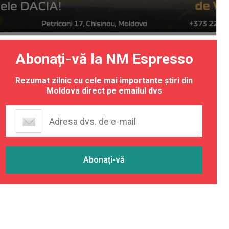
Abonați-vă la NM Espresso
Rezumat zilnic cu cele mai importante știri din
Moldova direct pe emailul dvs