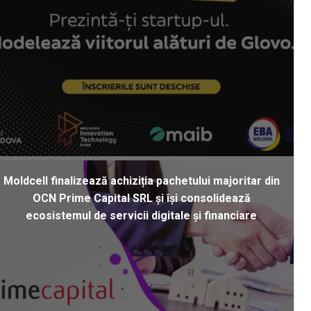
Moldcell finalizează achiziția pachetului majoritar din
OCN Prime Capital SRL și își consolidează
ecosistemul de servicii digitale și financiare