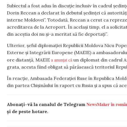
Subiectul a fost adus în discuție inclusiv în cadrul ședinț
Dorin Recean a declarat în debutul ședinței că autorități
interne Moldovei”. Totodată, Recean a cerut ca repreze
acreditarea de la Aeroport. În același timp, el a solici
din aceștia doi nu și-a meritat să fie deportați”.
Ulterior, șeful diplomației Republicii Moldova Nicu Pop
Externe și Integrării Europene (MAEIE) a ambasadorului 
a anunțat că
ore distanță, MAEIE
un diplomat din cadrul A
grata, acesta fiind obligat să părăsească teritoriul Repu
În reacție, Ambasada Federației Ruse în Republica Moldo
din partea Chișinăului în raport cu Rusia și a spus că a
NewsMaker în româ
Abonați-vă la canalul de Telegram
și de peste hotare.