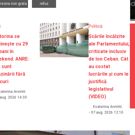
rsona non grata
refuz
i
Politică
orina se
Scările încălzite
tinește cu 29
ale Parlamentului,
bani în
criticate inclusiv
ekend. ANRE:
de Ion Ceban. Cât
 sunt
au costat
zinării fără
lucrările și cum le
curi
justifică
legislativul
aterina Arvintii
(VIDEO)
 aug. 2026
14:33
Ecaterina Arvintii
-
07 aug. 2026
12:10