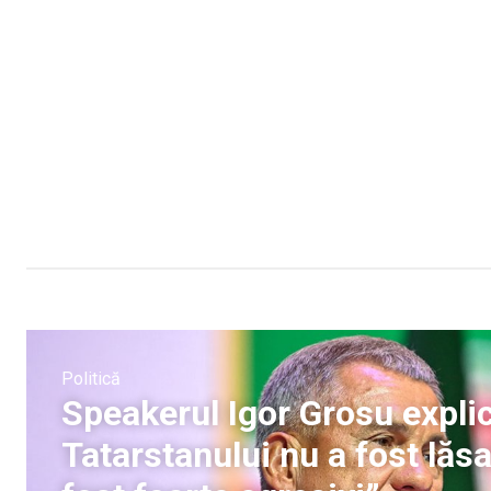
Politică
Speakerul Igor Grosu explic
Tatarstanului nu a fost lăsa