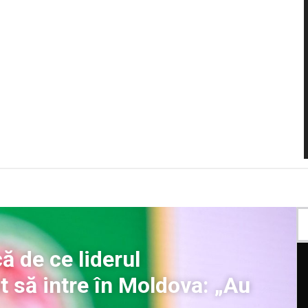
ă de ce liderul
t să intre în Moldova: „Au