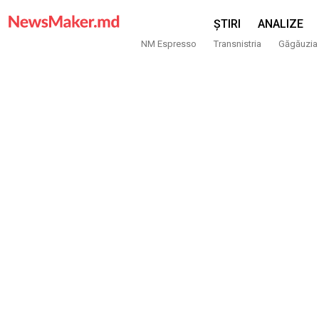
ȘTIRI
ANALIZE
NM Espresso
Transnistria
Găgăuzia