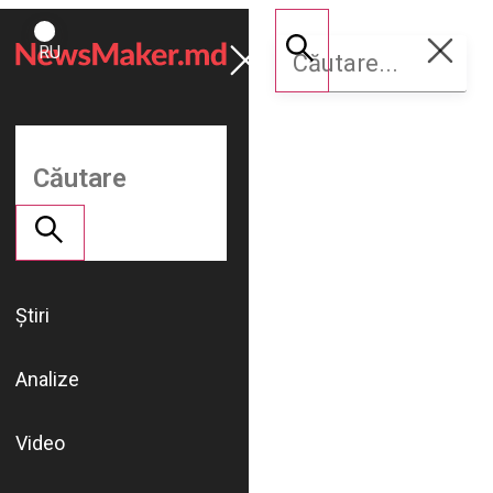
ROMÂNĂ
Susține
RU
NM
Știri
Analize
Video