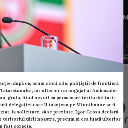
ție, după ce, acum cinci zile, polițiștii de frontieră
 Tatarstanului, iar ulterior un angajat al Ambasadei
n-grata, fiind nevoit să părăsească teritoriul țării
ii delegației care îl însoțeau pe Minnihanov ar fi
fuzat, la solicitare, să se prezinte. Igor Grosu declară
 teritoriul țării noastre, precum și cea luată ulterior
u fost corecte.