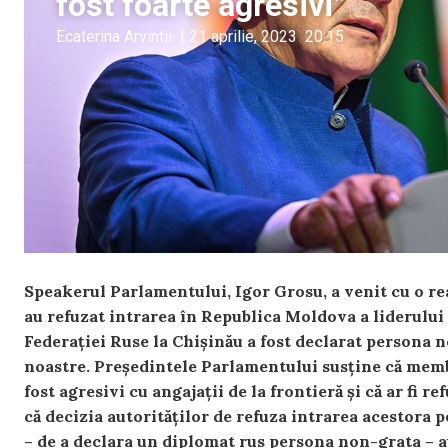
fost foarte agresivi”
Ecaterina Arvintii
|
21 aprilie, 2023
20:15
Speakerul Parlamentului, Igor Grosu, a venit cu o reac
au refuzat intrarea în Republica Moldova a liderului
Federației Ruse la Chișinău a fost declarat persona no
noastre. Președintele Parlamentului susține că membr
fost agresivi cu angajații de la frontieră și că ar fi re
că decizia autorităților de refuza intrarea acestora pe
– de a declara un diplomat rus persona non-grata – a