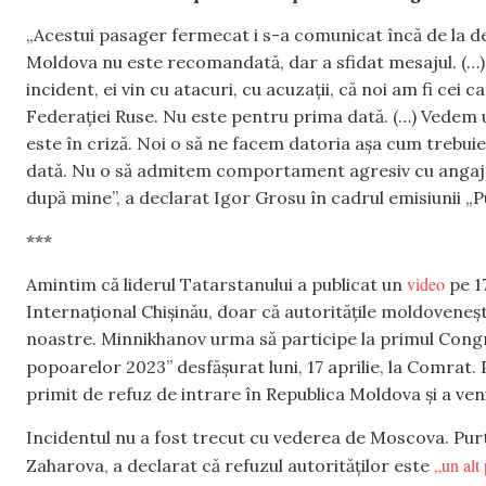
„Acestui pasager fermecat i s-a comunicat încă de la de
Moldova nu este recomandată, dar a sfidat mesajul. (…) 
incident, ei vin cu atacuri, cu acuzații, că noi am fi cei
Federației Ruse. Nu este pentru prima dată. (…) Vedem 
este în criză. Noi o să ne facem datoria așa cum trebuie
dată. Nu o să admitem comportament agresiv cu angajați
după mine”, a declarat Igor Grosu în cadrul emisiunii „P
***
video
Amintim că liderul Tatarstanului a publicat un
pe 17
Internațional Chișinău, doar că autoritățile moldovenești
noastre. Minnikhanov urma să participe la primul Congr
popoarelor 2023” desfășurat luni, 17 aprilie, la Comrat. 
primit de refuz de intrare în Republica Moldova și a veni
Incidentul nu a fost trecut cu vederea de Moscova. Pur
„un alt
Zaharova, a declarat că refuzul autorităților este