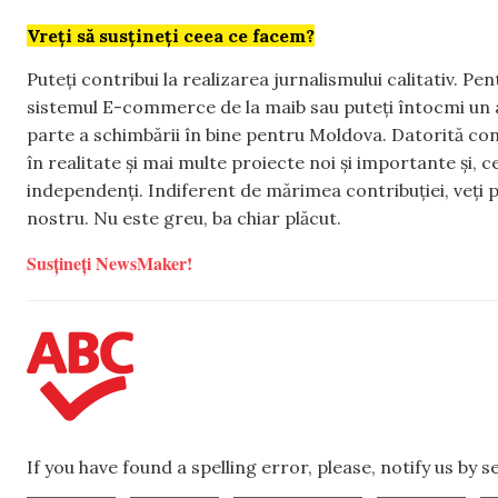
Vreți să susțineți ceea ce facem?
Puteți contribui la realizarea jurnalismului calitativ. Pe
sistemul E-commerce de la maib sau puteți întocmi un 
parte a schimbării în bine pentru Moldova. Datorită con
în realitate și mai multe proiecte noi și importante și,
independenți. Indiferent de mărimea contribuției, veți p
nostru. Nu este greu, ba chiar plăcut.
Susțineți NewsMaker!
If you have found a spelling error, please, notify us by 
,
,
,
,