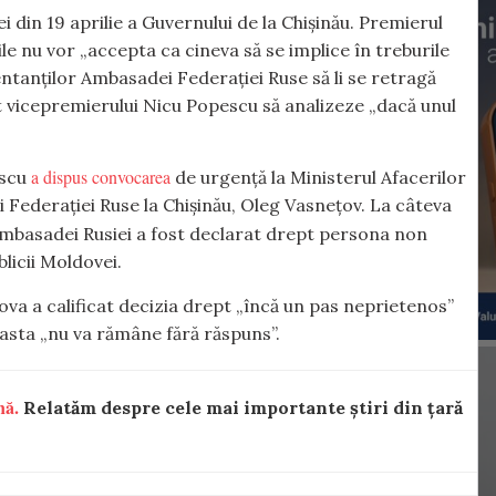
ei din 19 aprilie a Guvernului de la Chișinău. Premierul
le nu vor „accepta ca cineva să se implice în treburile
ntanților Ambasadei Federației Ruse să li se retragă
tat vicepremierului Nicu Popescu să analizeze „dacă unul
a dispus convocarea
escu
de urgență la Ministerul Afacerilor
Federației Ruse la Chișinău, Oleg Vasnețov. La câteva
mbasadei Rusiei a fost declarat drept persona non
blicii Moldovei.
va a calificat decizia drept „încă un pas neprietenos”
ceasta „nu va rămâne fără răspuns”.
nă.
Relatăm despre cele mai importante știri din țară