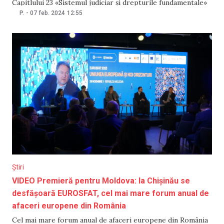
Capitlului 23 «Sistemul judiciar și drepturile fundamentale»
din acquis-ul UE. Sectorul justiției din Republica Moldova a
P.
-
07 feb. 2024
12:55
cunoscut mai multe tentative de reformă demarate de
guvernările care s-au succedat. Marea majoritate a
reformelor s-au
Știri
VIDEO Premieră pentru Moldova: la Chișinău se
desfășoară EUROSFAT, cel mai mare forum anual de
afaceri europene din România
Cel mai mare forum anual de afaceri europene din România