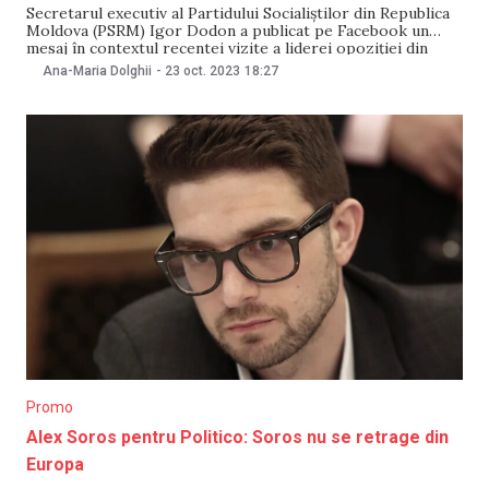
Secretarul executiv al Partidului Socialiștilor din Republica
Moldova (PSRM) Igor Dodon a publicat pe Facebook un
mesaj în contextul recentei vizite a liderei opoziției din
Belarus Svetlana Tihanovskaya. Acesta a menționat că
Ana-Maria Dolghii
-
23 oct. 2023
18:27
Tihanovskaya, la fel ca președinta Maia Sandu, ar fi un
„instrument în mâini străine”. Mai mult, Dodon i-a
Promo
Alex Soros pentru Politico: Soros nu se retrage din
Europa