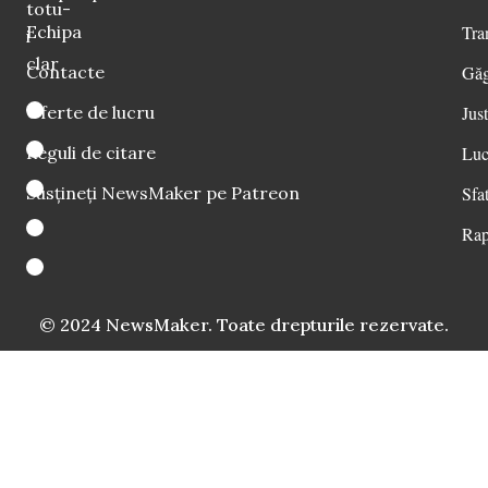
totu-
Echipa
Tra
i
clar
Contacte
Găg
Oferte de lucru
Just
Reguli de citare
Luc
Susțineți NewsMaker pe Patreon
Sfat
Rap
© 2024 NewsMaker. Toate drepturile rezervate.