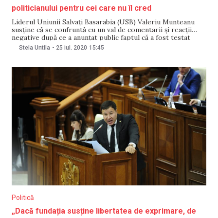
politicianului pentru cei care nu îl cred
Liderul Uniunii Salvați Basarabia (USB) Valeriu Munteanu
susține că se confruntă cu un val de comentarii și reacții
negative după ce a anunțat public faptul că a fost testat
pozitiv cu COVID-19. Politicianul spune că a fost acuzat
Stela Untila
-
25 iul. 2020
15:45
chiar că ar fi primit bani „de la Soros” pentru a spune
Politică
„Dacă fundația susține libertatea de exprimare, de