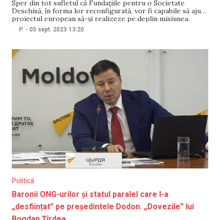
Sper din tot sufletul că Fundațiile pentru o Societate
Deschisă, în forma lor reconfigurată, vor fi capabile să ajute
proiectul european să-și realizeze pe deplin misiunea.
Articolele de presă potrivit cărora Fundațiile pentru o
P.
-
05 sept. 2023
13:20
Societate Deschisă (OSF) și Soros «părăsesc Europa» sunt
înșelătoare. Noi nu plecăm. Europa rămâne de o
Politică
Baronii ONG-urilor și statul paralel care l-a
„desființat” pe președintele Dodon. „Dovezile” lui
Bogdan Țîrdea