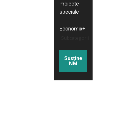
Proiecte
speciale
Economix+
Subcategorii
Susține
NM