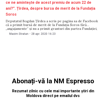
ce ne amintește de acest premiu de acum 22 de
ani?”. Țîrdea, despre bursa de merit de la Fundația
Soros
Deputatul Bogdan Țîrdea a scris pe pagina sa de Facebook
că a primit bursă de merit de la Fundația Soros fără
„angajamente” și nu a primit granturi din partea Fundației,
spre deosebire de unii deputați ai Partidului Acțiune și
Maxim Stratan
-
28 apr. 2020
16:23
Solidaritate. „Ei susțin că mi-au oferit 500 de lei, dar eu
Abonați-vă la NM Espresso
Rezumat zilnic cu cele mai importante știri din
Moldova direct pe emailul dvs