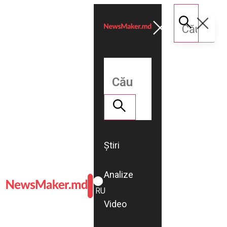
Știri
Analize
ROMÂNĂ
RU
Video