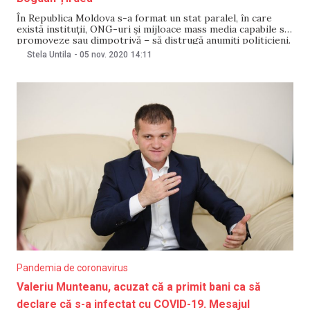
În Republica Moldova s-a format un stat paralel, în care
există instituții, ONG-uri și mijloace mass media capabile să
promoveze sau dimpotrivă – să distrugă anumiți politicieni.
Este concluzia deputatului Partidului Socialiștilor (PSRM)
Stela Untila
-
05 nov. 2020
14:11
Bogdan Țîrdea, care a organizat pe 5 noiembrie o
conferință de presă. Acesta a prezentat bugetele mai
Pandemia de coronavirus
Valeriu Munteanu, acuzat că a primit bani ca să
declare că s-a infectat cu COVID-19. Mesajul