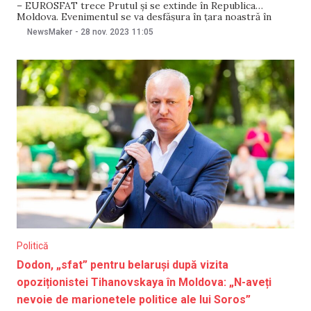
– EUROSFAT trece Prutul și se extinde în Republica
Moldova. Evenimentul se va desfășura în țara noastră în
premieră. Acesta va avea loc în data de 28 noiembrie la
NewsMaker
-
28 nov. 2023
11:05
Chișinău și pe 30 noiembrie la Bălți, Ungheni și Ceadîr-
Lunga. Forumul
Politică
Dodon, „sfat” pentru belaruși după vizita
opoziționistei Tihanovskaya în Moldova: „N-aveți
nevoie de marionetele politice ale lui Soros”