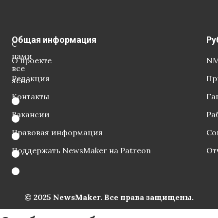
Общая информация
Ру
С
нами
О проекте
NM
все
Редакция
Пр
ясно
Контакты
Га
Вакансии
Ра
Правовая информация
Со
Поддержать NewsMaker на Patreon
От
© 2025 NewsMaker. Все права защищены.