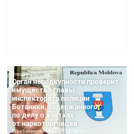
Новости
Орган неподкупности проверит
имущество главы
инспектората полиции
Ботаники, задержанного
по делу о взятках
от наркоторговцев
Вера Балахнова
|
5 мая, 2026
08:56