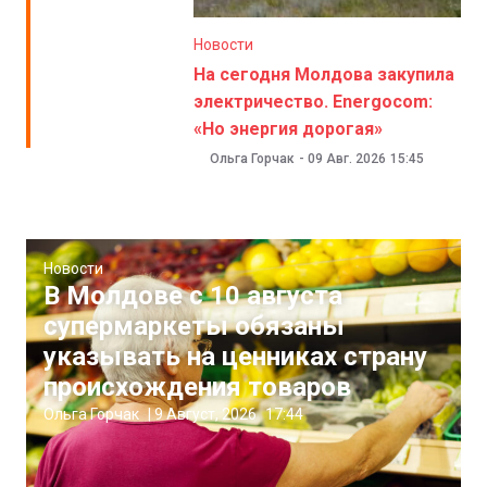
Новости
На сегодня Молдова закупила
электричество. Energocom:
«Но энергия дорогая»
Ольга Горчак
-
09 Авг. 2026
15:45
Новости
В Молдове с 10 августа
супермаркеты обязаны
указывать на ценниках страну
происхождения товаров
Ольга Горчак
|
9 Август, 2026
17:44