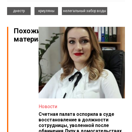
,
,
днестр
криуляны
нелегальный забор воды
Похожие
материалы
Новости
Счетная палата оспорила в суде
восстановление в должности
сотрудницы, уволенной после
обвинения Лупу в домогательствах