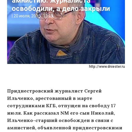
амнистию: журналиста
освободили, а дело закрыли
|
20 июля, 2015
13:28
http://www.dniester.ru
Приднестровский журналист Сергей
Ильченко, арестованный в марте
сотрудниками КГБ, отпущен на свободу 17
июля. Как рассказал NM его сын Николай,
Ильченко-старший освобожден в связи с
амнистией, объявленной приднестровскими