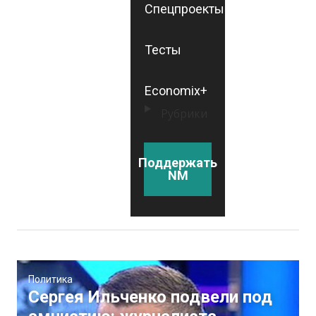
Спецпроекты
Тесты
Economix+
Рубрики
Поддержать
NM
Политика
Сергея Ильченко подвели под