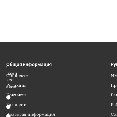
Общая информация
Ру
С
нами
О проекте
NM
все
Редакция
Пр
ясно
Контакты
Га
Вакансии
Ра
Правовая информация
Со