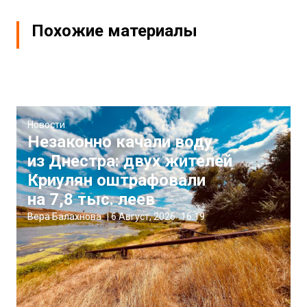
Похожие материалы
Новости
Незаконно качали воду
из Днестра: двух жителей
Криулян оштрафовали
на 7,8 тыс. леев
Вера Балахнова
|
6 Август, 2026
16:19