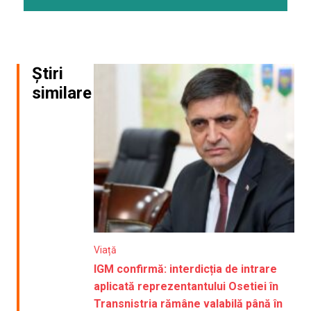
Știri
similare
Viață
IGM confirmă: interdicția de intrare
aplicată reprezentantului Osetiei în
Transnistria rămâne valabilă până în