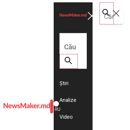
Știri
Analize
ROMÂNĂ
RU
Video