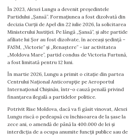
În 2023, Alexei Lungu a devenit președintele
Partidului „Șansă”. Formațiunea a fost dizolvată din
decizia Curții de Apel din 22 iulie 2026, la solicitarea
Ministerului Justiției. Pe lângă „Șansă”, și alte partide
afiliate lui Șor au fost dizolvate, în aceeași ședință –
FASM, „Victorie” și „Renaștere” – iar activitatea
„Moldova Mare”, partid condus de Victoria Furtună,
a fost limitată pentru 12 luni.
În martie 2026, Lungu a primit o citație din partea
Centrului Național Anticorupție pe Aeroportul
Internațional Chișinău, într-o cauză penală privind
finanțarea ilegală a partidelor politice.
Potrivit
Rise Moldova, dacă va fi găsit vinovat, Alexei
Lungu riscă o pedeapsă cu închisoarea de la șase la
zece ani, o amendă de până la 400.000 de lei și
interdicția de a ocupa anumite funcții publice sau de