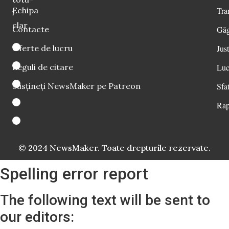
Echipa
Tra
i
clar
Contacte
Găg
Oferte de lucru
Just
Reguli de citare
Luc
Susțineți NewsMaker pe Patreon
Sfat
Rap
© 2024 NewsMaker. Toate drepturile rezervate.
Spelling error report
The following text will be sent to
our editors: