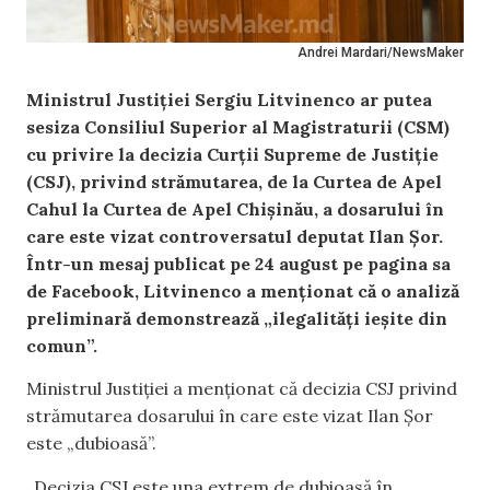
Andrei Mardari/NewsMaker
Ministrul Justiției Sergiu Litvinenco ar putea
sesiza Consiliul Superior al Magistraturii (CSM)
cu privire la decizia Curții Supreme de Justiție
(CSJ), privind strămutarea, de la Curtea de Apel
Cahul la Curtea de Apel Chișinău, a dosarului în
care este vizat controversatul deputat Ilan Șor.
Într-un mesaj publicat pe 24 august pe pagina sa
de Facebook, Litvinenco a menționat că o analiză
preliminară demonstrează „ilegalități ieșite din
comun”.
Ministrul Justiției a menționat că decizia CSJ privind
strămutarea dosarului în care este vizat Ilan Șor
este „dubioasă”.
„Decizia CSJ este una extrem de dubioasă în