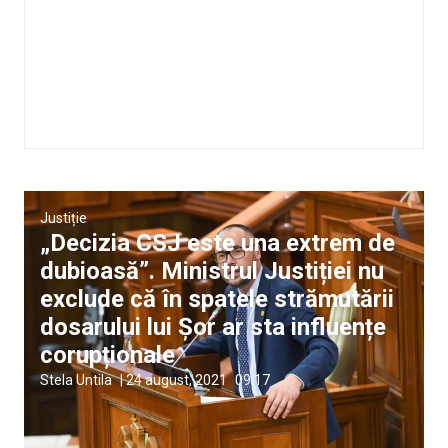
Justiție
„Decizia CSJ este una extrem de
dubioasă”. Ministrul Justiției nu
exclude că în spatele strămutării
dosarului lui Șor ar sta influențe
corupționale
Stela Untila
|
24 august, 2021
09:17