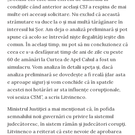
condițiile când anterior același CSJ a respins de mai
multe ori aceeași solicitare. Nu exclud că această
strămutare va duce la o și mai multă tărăgănare în
interesul lui Șor. Am deja o analiză preliminară și pot
spune că acolo se întrevăd niște ilegalități ieșite din
comun. În același timp, nu pot să nu concluzionez că
ceea ce s-a desfășurat timp de ani de zile cu peste
60 de amânări la Curtea de Apel Cahul a fost un
simulacru. Vom analiza în detalii speța și, dacă
analiza preliminară se dovedește a fi reală (dar asta
e aproape sigur) și vom conchide că în spatele
acestei noi hotărâri ar sta influențe corupționale,
voi sesiza CSM”, a scris Litvinenco.
Ministrul Justiției a mai menționat că, în pofida
semnalului noii guvernări cu privire la sistemul
judecătoresc, în sistem rămân și judecători corupți.
Litvinenco a reiterat că este nevoie de aprobarea