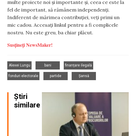
multe proiecte noi și importante și, ceea ce este la
fel de important, să rămânem independenți.
Indiferent de mărimea contribuției, veți primi un
mic cadou. Accesați linkul pentru a fi complicele
nostru. Nu este greu, ba chiar plăcut.
Susțineți NewsMaker!
,
,
,
Alexei Lungu
bani
finanțare ilegală
,
,
fonduri electorale
partide
Șansă
Știri
similare