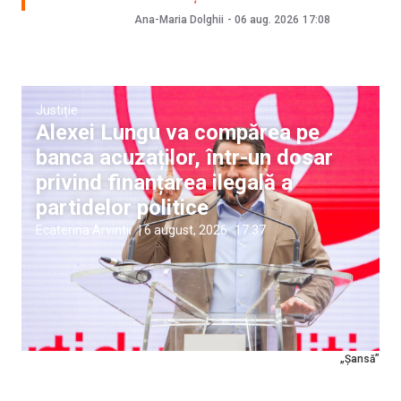
Ana-Maria Dolghii
-
06 aug. 2026
17:08
Justiție
Alexei Lungu va compărea pe
banca acuzaților, într-un dosar
privind finanțarea ilegală a
partidelor politice
Ecaterina Arvintii
|
6 august, 2026
17:37
„Șansă”