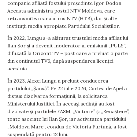
companie afiliată fostului președinte Igor Dodon.
Aceasta administra postul NTV Moldova, care
retransmitea canalul rus NTV (HTB), dar și alte
instituții media apropiate Partidului Socialiștilor.
În 2022, Lungu s-a alăturat trustului media afiliat lui
Ilan Șor și a devenit moderator al emisiunii „PULS”,
difuzată la Orizont TV – post care a preluat o parte
din conținutul TV6, după suspendarea licenței
acestuia.
În 2023, Alexei Lungu a preluat conducerea
partidului „Șansă”. Pe 22 iulie 2026, Curtea de Apel a
dispus dizolvarea formațiunii, la solicitarea
Ministerului Justiției. În aceeași ședință au fost
dizolvate și partidele FASM, „Victorie” și „Renaștere”,
toate asociate lui Ilan Șor, iar activitatea partidului
„Moldova Mare”, condus de Victoria Furtună, a fost
suspendată pentru 12 luni.