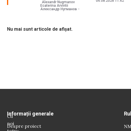
04.08.2026 11:42
Alexandr Nugmanov
Ecaterina Arvintii
Александр Нугманов
Nu mai sunt articole de afișat.
Informații generale
Ru
Cu
noi
Despre proiect
NM 
totu-