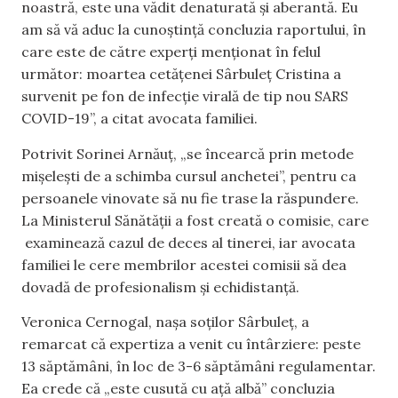
noastră, este una vădit denaturată și aberantă. Eu
am să vă aduc la cunoștință concluzia raportului, în
care este de către experți menționat în felul
următor: moartea cetățenei Sârbuleț Cristina a
survenit pe fon de infecție virală de tip nou SARS
COVID-19”, a citat avocata familiei.
Potrivit Sorinei Arnăuț, „se încearcă prin metode
mișelești de a schimba cursul anchetei”, pentru ca
persoanele vinovate să nu fie trase la răspundere.
La Ministerul Sănătății a fost creată o comisie, care
examinează cazul de deces al tinerei, iar avocata
familiei le cere membrilor acestei comisii să dea
dovadă de profesionalism și echidistanță.
Veronica Cernogal, nașa soților Sârbuleț, a
remarcat că expertiza a venit cu întârziere: peste
13 săptămâni, în loc de 3-6 săptămâni regulamentar.
Ea crede că „este cusută cu ață albă” concluzia