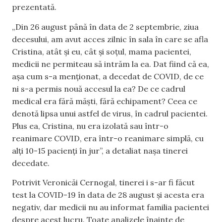
prezentată.
„Din 26 august până în data de 2 septembrie, ziua
decesului, am avut acces zilnic în sala în care se afla
Cristina, atât și eu, cât și soțul, mama pacientei,
medicii ne permiteau să intrăm la ea. Dat fiind că ea,
așa cum s-a menționat, a decedat de COVID, de ce
ni s-a permis nouă accesul la ea? De ce cadrul
medical era fără măști, fără echipament? Ceea ce
denotă lipsa unui astfel de virus, în cadrul pacientei.
Plus ea, Cristina, nu era izolată sau într-o
reanimare COVID, era într-o reanimare simplă, cu
alți 10-15 pacienți în jur”, a detaliat nașa tinerei
decedate.
Potrivit Veronicăi Cernogal, tinerei i s-ar fi făcut
test la COVID-19 în data de 28 august și acesta era
negativ, dar medicii nu au informat familia pacientei
despre acest lucru. Toate analizele înainte de