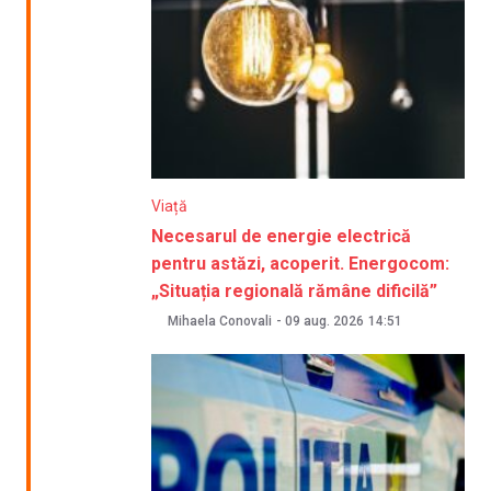
Viață
Necesarul de energie electrică
pentru astăzi, acoperit. Energocom:
„Situația regională rămâne dificilă”
Mihaela Conovali
-
09 aug. 2026
14:51