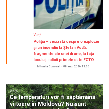
Viață
Poliția – sesizată despre o explozie
și un incendiu la Ștefan Vodă:
fragmente ale unei drone, la fața
locului, indică primele date FOTO
Mihaela Conovali
-
09 aug. 2026
13:30
Viață
Ce temperaturi vor fi săptămâna
viitoare în Moldova? Nu sunt