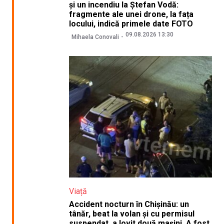
și un incendiu la Ștefan Vodă:
fragmente ale unei drone, la fața
locului, indică primele date FOTO
09.08.2026 13:30
Mihaela Conovali
Viață
Accident nocturn în Chișinău: un
tânăr, beat la volan și cu permisul
suspendat, a lovit două mașini. A fost