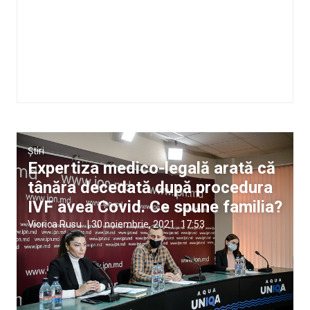
Știri
Expertiza medico-legală arată că
tânăra decedată după procedura
IVF avea Covid. Ce spune familia?
Viorica Rusu
|
30 noiembrie, 2021
17:53