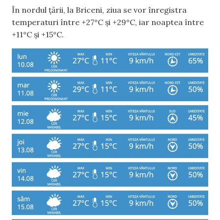
În nordul țării, la Briceni, ziua se vor înregistra
temperaturi între +27°C și +29°C, iar noaptea între
+11°C și +15°C.