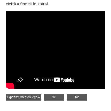
vizită a femeii în spital.
,
,
expertiză medico-legală
fiv
top