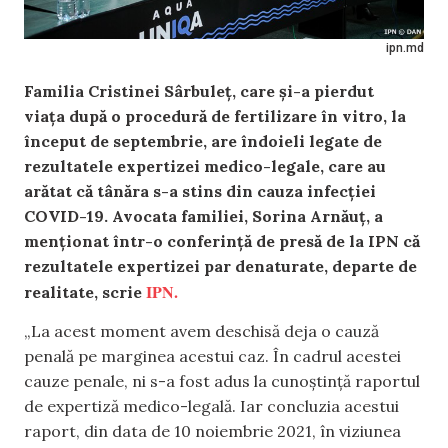
ipn.md
Familia Cristinei Sârbuleț, care și-a pierdut
viața după o procedură de fertilizare în vitro, la
început de septembrie, are îndoieli legate de
rezultatele expertizei medico-legale, care au
arătat că tânăra s-a stins din cauza infecției
COVID-19. Avocata familiei, Sorina Arnăuț, a
menționat într-o conferință de presă de la IPN că
rezultatele expertizei par denaturate, departe de
IPN.
realitate, scrie
„La acest moment avem deschisă deja o cauză
penală pe marginea acestui caz. În cadrul acestei
cauze penale, ni s-a fost adus la cunoștință raportul
de expertiză medico-legală. Iar concluzia acestui
raport, din data de 10 noiembrie 2021, în viziunea