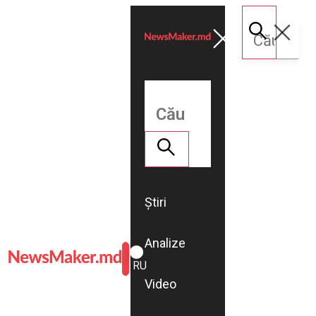
Știri
Analize
ROMÂNĂ
RU
Video