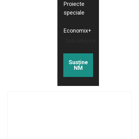
Proiecte
speciale
Economix+
Subcategorii
Susține
NM