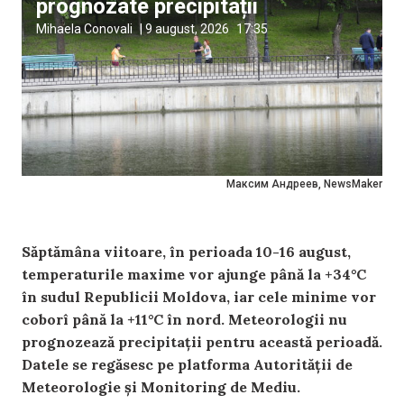
prognozate precipitații
Mihaela Conovali
|
9 august, 2026
17:35
Максим Андреев, NewsMaker
Săptămâna viitoare, în perioada 10-16 august,
temperaturile maxime vor ajunge până la +34°C
în sudul Republicii Moldova, iar cele minime vor
coborî până la +11°C în nord. Meteorologii nu
prognozează precipitații pentru această perioadă.
Datele se regăsesc pe platforma Autorității de
Meteorologie și Monitoring de Mediu.