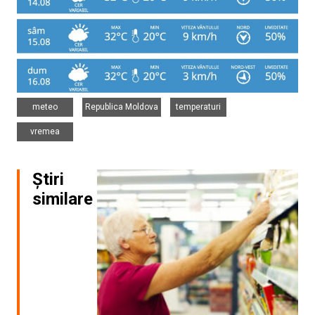
,
,
,
meteo
Republica Moldova
temperaturi
vremea
Știri
similare