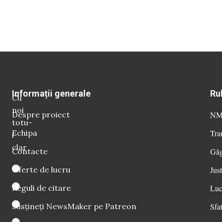
Informații generale
Ru
Cu
noi
Despre proiect
NM 
totu-
Echipa
Tra
i
clar
Contacte
Găg
Oferte de lucru
Just
Reguli de citare
Luc
Susțineți NewsMaker pe Patreon
Sfat