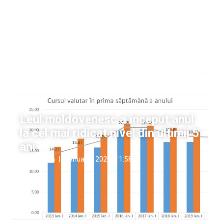
Bani
Leul moldovenesc a început anul
la cel mai ridicat nivel din ultimii 5
ani
Stela Untila
|
9 ianuarie, 2020
11:58