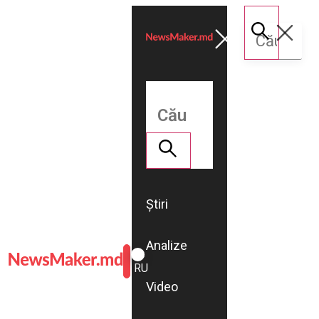
Știri
Analize
ROMÂNĂ
RU
Video