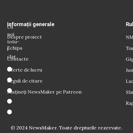
Informații generale
Ru
Cu
noi
Despre proiect
NM 
totu-
Echipa
Tra
i
clar
Contacte
Găg
Oferte de lucru
Just
Reguli de citare
Luc
Susțineți NewsMaker pe Patreon
Sfat
Rap
© 2024 NewsMaker. Toate drepturile rezervate.