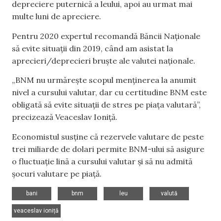
depreciere puternică a leului, apoi au urmat mai
multe luni de apreciere.
Pentru 2020 expertul recomandă Băncii Naționale
să evite situații din 2019, când am asistat la
aprecieri/deprecieri bruște ale valutei naționale.
„BNM nu urmărește scopul menținerea la anumit
nivel a cursului valutar, dar cu certitudine BNM este
obligată să evite situații de stres pe piața valutară”,
precizează Veaceslav Ioniță.
Economistul susține că rezervele valutare de peste
trei miliarde de dolari permite BNM-ului să asigure
o fluctuație lină a cursului valutar și să nu admită
șocuri valutare pe piață.
,
,
,
,
bani
bnm
leu
valută
veaceslav ioniță