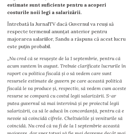
estimate sunt suficiente pentru a acoperi
costurile noii legi a salarizării.
Întrebată la JurnalTV dacă Guvernul va reuși să
respecte termenul anunțat anterior pentru
majorarea salariilor, Sandu a răspuns că acest lucru
este puțin probabil.
„Nu cred că se reușește de la 1 septembrie, pentru că
acum suntem în august. Trebuie clarificate lucrurile în
raport cu politica fiscală și o să vedem care sunt
resursele estimate de guvern pe care această politică
fiscală le va produce și, respectiv, să vedem cum aceste
resurse se compară cu costul legii salarizării. S-ar
putea guvernul să mai intervină și pe proiectul legii
salarizării, ca să le aducă în concordanță, pentru că e
nevoie să coincidă cifrele. Cheltuielile și veniturile să
coincidă. Nu cred că va fi de la 1 septembrie această
majorare, dar sper totuși să fie mai devreme decât mai