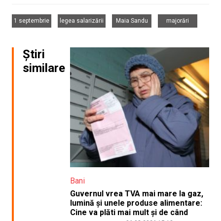
,
,
,
1 septembrie
legea salarizării
Maia Sandu
majorări
Știri
similare
Bani
Guvernul vrea TVA mai mare la gaz,
lumină și unele produse alimentare:
Cine va plăti mai mult și de când