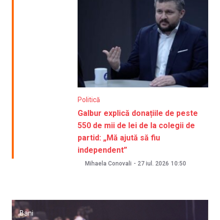
Politică
Galbur explică donațiile de peste
550 de mii de lei de la colegii de
partid: „Mă ajută să fiu
independent”
Mihaela Conovali
-
27 iul. 2026
10:50
Bani