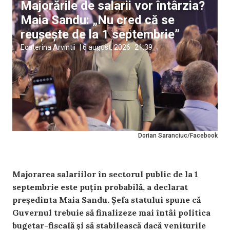
Majorările de salarii vor întârzia?
Maia Sandu: „Nu cred că se
reușește de la 1 septembrie”
Ecaterina Arvintii
|
6 august, 2026
21:39
Dorian Saranciuc/Facebook
Majorarea salariilor în sectorul public de la 1
septembrie este puțin probabilă, a declarat
președinta Maia Sandu. Șefa statului spune că
Guvernul trebuie să finalizeze mai întâi politica
bugetar-fiscală și să stabilească dacă veniturile