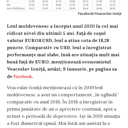
Facebook/Veaceslav Ioniță
Leul moldovenesc a început anul 2020 la cel mai
ridicat nivel din ultimii 5 ani. Față de coșul
valutar EURO&USD, leul a atins cota de 18,28
puncte. Comparativ cu USD, leul a înregistrat
performanțe mai slabe, însă are situația mult mai
bună față de EURO, menționează economistul
Veaceslav Ioniță, astăzi, 9 ianuarie, pe pagina sa
Facebook
de
.
Veaceslav Ioniță menționează că în 2019 leul
moldovenesc a avut un comportament „în oglindă”
comparativ cu anul 2018. În 2018 a înregistrat în
prima jumătate de an o apreciere continuă, apoi a
urmat o perioadă de depreciere. Iar în 2019 situația
a fost diametral opusă. Mai întâi am asistat la o