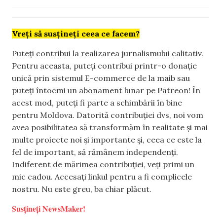
Vreți să susțineți ceea ce facem?
Puteți contribui la realizarea jurnalismului calitativ.
Pentru aceasta, puteți contribui printr-o donație
unică prin sistemul E-commerce de la maib sau
puteți întocmi un abonament lunar pe Patreon! În
acest mod, puteți fi parte a schimbării în bine
pentru Moldova. Datorită contribuției dvs, noi vom
avea posibilitatea să transformăm în realitate și mai
multe proiecte noi și importante și, ceea ce este la
fel de important, să rămânem independenți.
Indiferent de mărimea contribuției, veți primi un
mic cadou. Accesați linkul pentru a fi complicele
nostru. Nu este greu, ba chiar plăcut.
Susțineți NewsMaker!