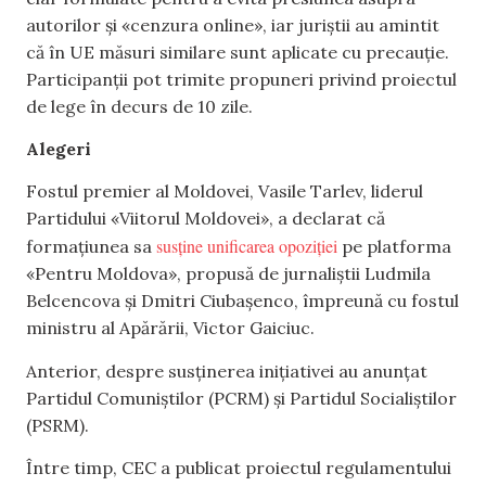
autorilor și «cenzura online», iar juriștii au amintit
că în UE măsuri similare sunt aplicate cu precauție.
Participanții pot trimite propuneri privind proiectul
de lege în decurs de 10 zile.
Alegeri
Fostul premier al Moldovei, Vasile Tarlev, liderul
Partidului «Viitorul Moldovei», a declarat că
susține unificarea opoziției
formațiunea sa
pe platforma
«Pentru Moldova», propusă de jurnaliștii Ludmila
Belcencova și Dmitri Ciubașenco, împreună cu fostul
ministru al Apărării, Victor Gaiciuc.
Anterior, despre susținerea inițiativei au anunțat
Partidul Comuniștilor (PCRM) și Partidul Socialiștilor
(PSRM).
Între timp, CEC a publicat proiectul regulamentului