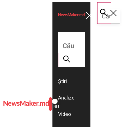
Știri
Analize
ROMÂNĂ
RU
Video