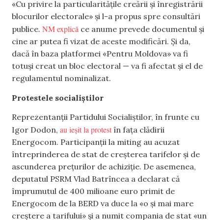
«Cu privire la particularitățile creării și înregistrării
blocurilor electorale» și l-a propus spre consultări
NM explică
publice.
ce anume prevede documentul și
cine ar putea fi vizat de aceste modificări. Și da,
dacă în baza platformei «Pentru Moldova» va fi
totuși creat un bloc electoral — va fi afectat și el de
regulamentul nominalizat.
Protestele socialiștilor
Reprezentanții Partidului Socialiștilor, în frunte cu
au ieșit la protest
Igor Dodon,
în fața clădirii
Energocom. Participanții la miting au acuzat
întreprinderea de stat de creșterea tarifelor și de
ascunderea prețurilor de achiziție. De asemenea,
deputatul PSRM Vlad Batrîncea a declarat că
împrumutul de 400 milioane euro primit de
Energocom de la BERD va duce la «o și mai mare
creștere a tarifului» și a numit compania de stat «un