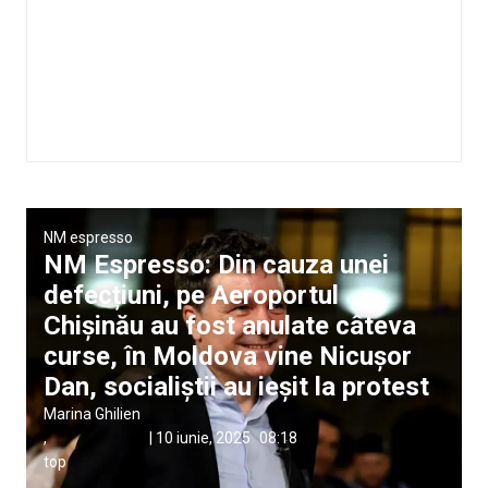
NM espresso
NM Espresso: Din cauza unei
defecțiuni, pe Aeroportul
Chișinău au fost anulate câteva
curse, în Moldova vine Nicușor
Dan, socialiștii au ieșit la protest
Marina Ghilien
,
|
10 iunie, 2025
08:18
top