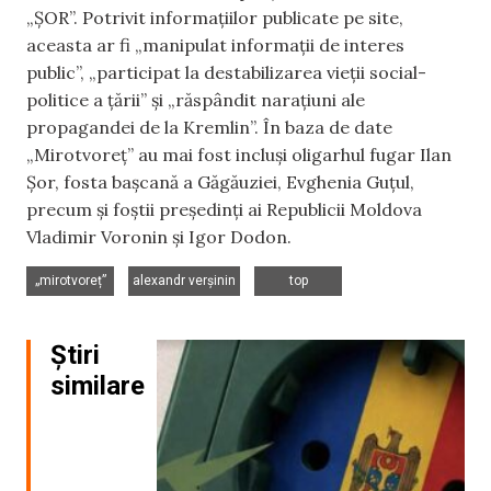
„ȘOR”. Potrivit informațiilor publicate pe site,
aceasta ar fi „manipulat informații de interes
public”, „participat la destabilizarea vieții social-
politice a țării” și „răspândit narațiuni ale
propagandei de la Kremlin”. În baza de date
„Mirotvoreț” au mai fost incluși oligarhul fugar Ilan
Șor, fosta bașcană a Găgăuziei, Evghenia Guțul,
precum și foștii președinți ai Republicii Moldova
Vladimir Voronin și Igor Dodon.
,
,
„mirotvoreț”
alexandr verșinin
top
Știri
similare