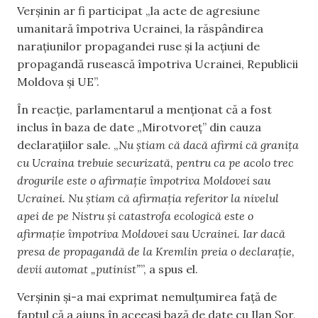
Verșinin ar fi participat „la acte de agresiune
umanitară împotriva Ucrainei, la răspândirea
narațiunilor propagandei ruse și la acțiuni de
propagandă rusească împotriva Ucrainei, Republicii
Moldova și UE”.
În reacție, parlamentarul a menționat că a fost
inclus în baza de date „Mirotvoreț” din cauza
declarațiilor sale. „
Nu știam că dacă afirmi că granița
cu Ucraina trebuie securizată, pentru ca pe acolo trec
drogurile este o afirmație împotriva Moldovei sau
Ucrainei. Nu știam că afirmația referitor la nivelul
apei de pe Nistru și catastrofa ecologică este o
afirmație împotriva Moldovei sau Ucrainei. Iar dacă
presa de propagandă de la Kremlin preia o declarație,
devii automat „putinist”
”, a spus el.
Verșinin și-a mai exprimat nemulțumirea față de
faptul că a ajuns în aceeași bază de date cu Ilan Șor,