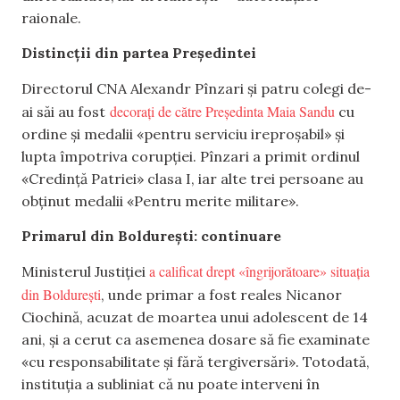
raionale.
Distincții din partea Președintei
Directorul CNA Alexandr Pînzari și patru colegi de-
decorați de către Președinta Maia Sandu
ai săi au fost
cu
ordine și medalii «pentru serviciu ireproșabil» și
lupta împotriva corupției. Pînzari a primit ordinul
«Credință Patriei» clasa I, iar alte trei persoane au
obținut medalii «Pentru merite militare».
Primarul din Boldurești: continuare
a calificat drept «îngrijorătoare» situația
Ministerul Justiției
din Boldurești
, unde primar a fost reales Nicanor
Ciochină, acuzat de moartea unui adolescent de 14
ani, și a cerut ca asemenea dosare să fie examinate
«cu responsabilitate și fără tergiversări». Totodată,
instituția a subliniat că nu poate interveni în