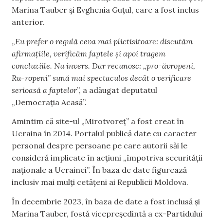
Marina Tauber și Evghenia Guțul, care a fost inclus
anterior.
„
Eu prefer o regulă ceva mai plictisitoare: discutăm
afirmațiile, verificăm faptele și apoi tragem
concluziile. Nu invers. Dar recunosc: „pro-ăvropeni,
Ru-ropeni” sună mai spectaculos decât o verificare
serioasă a faptelor
”, a adăugat deputatul
„Democrația Acasă”.
Amintim că site-ul „Mirotvoreț” a fost creat în
Ucraina în 2014. Portalul publică date cu caracter
personal despre persoane pe care autorii săi le
consideră implicate în acțiuni „împotriva securității
naționale a Ucrainei”. În baza de date figurează
inclusiv mai mulți cetățeni ai Republicii Moldova.
În decembrie 2023, în baza de date a fost inclusă și
Marina Tauber, fostă vicepreședintă a ex-Partidului