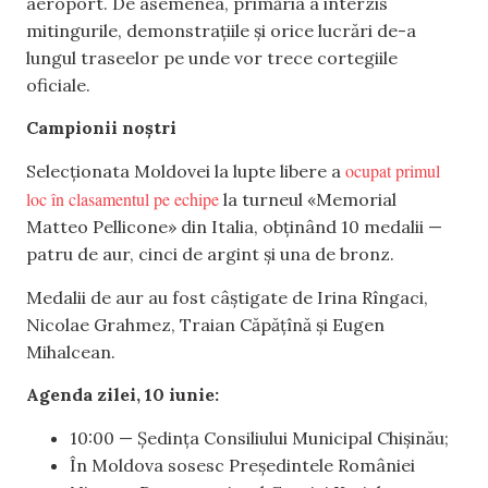
aeroport. De asemenea, primăria a interzis
mitingurile, demonstrațiile și orice lucrări de-a
lungul traseelor pe unde vor trece cortegiile
oficiale.
Campionii noștri
ocupat primul
Selecționata Moldovei la lupte libere a
loc în clasamentul pe echipe
la turneul «Memorial
Matteo Pellicone» din Italia, obținând 10 medalii —
patru de aur, cinci de argint și una de bronz.
Medalii de aur au fost câștigate de Irina Rîngaci,
Nicolae Grahmez, Traian Căpățînă și Eugen
Mihalcean.
Agenda zilei, 10 iunie:
10:00 — Ședința Consiliului Municipal Chișinău;
În Moldova sosesc Președintele României