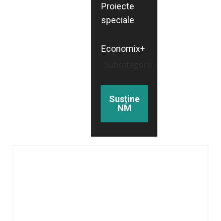
Proiecte
speciale
Economix+
Subcategorii
Susține
NM