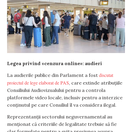
Legea privind «cenzura online»: audieri
discutat
La audierile publice din Parlament a fost
proiectul de lege elaborat de PAS
, care extinde atribuțiile
Consiliului Audiovizualului pentru a controla
platformele video locale, inclusiv pentru a interzice
conținutul pe care Consiliul îl va considera ilegal.
Reprezentanții sectorului neguvernamental au
menționat că criteriile de legalitate trebuie să fie
clar formulate pentru a evita presiunea asupra