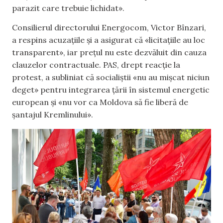
parazit care trebuie lichidat».
Consilierul directorului Energocom, Victor Bînzari,
a respins acuzațiile și a asigurat că «licitațiile au loc
transparent», iar prețul nu este dezvăluit din cauza
clauzelor contractuale. PAS, drept reacție la
protest, a subliniat că socialiștii «nu au mișcat niciun
deget» pentru integrarea țării în sistemul energetic
european și «nu vor ca Moldova să fie liberă de
șantajul Kremlinului».