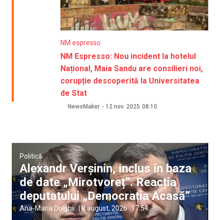
NM espresso
NM Espresso: Nou incident la hotelul
Național, Maia Sandu are consilieri noi,
corupție descoperită la Universitatea
de Stat
NewsMaker
-
12 nov. 2025
08:10
Politică
Alexandr Verșinin, inclus în baza
de date „Mirotvoreț”. Reacția
deputatului „Democrația Acasă”
Ana-Maria Dolghii
|
8 august, 2026
17:54