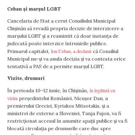
Ceban și marșul LGBT
Cancelaria de Stat a cerut Consiliului Municipal
Chișinău să revadă propria decizie de interzicere a
marșului LGBT și a reamintit că doar instanța de
judecată poate interzice întrunirile publice.
Ion Ceban, a declarat
Primarul capitalei,
că Consiliul
Municipal nu-și va anula decizia și va contesta orice
tentativă a PAS de a permite marșul LGBT.
Vizite, drumuri
în legătură cu
În perioada 10–12 iunie, în Chișinău,
vizita
președintelui României, Nicușor Dan, a
premierului Greciei, Kyriakos Mitsotakis, și a
ministrei de externe a Sloveniei, Tanja Fajon, va fi
restricționat accesul în anumite spații publice și va fi
blocată circulația pe drumurile care duc spre