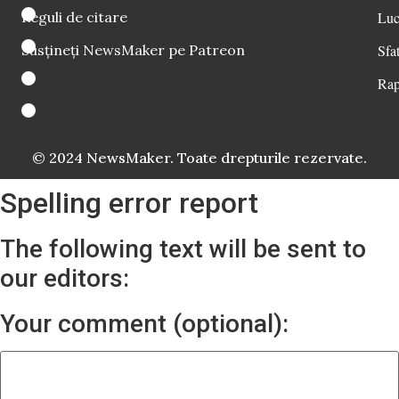
Reguli de citare
Luc
Susțineți NewsMaker pe Patreon
Sfat
Rap
© 2024 NewsMaker. Toate drepturile rezervate.
Spelling error report
The following text will be sent to
our editors:
Your comment (optional):