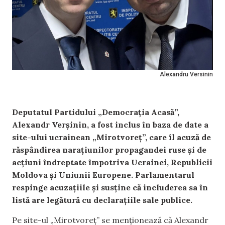
Alexandru Versinin
Deputatul Partidului „Democrația Acasă”,
Alexandr Verșinin, a fost inclus în baza de date a
site-ului ucrainean „Mirotvoreț”, care îl acuză de
răspândirea narațiunilor propagandei ruse și de
acțiuni îndreptate împotriva Ucrainei, Republicii
Moldova și Uniunii Europene. Parlamentarul
respinge acuzațiile și susține că includerea sa în
listă are legătură cu declarațiile sale publice.
Pe site-ul „Mirotvoreț” se menționează că Alexandr