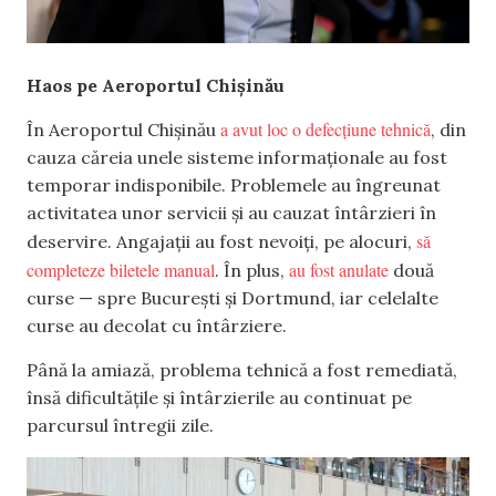
Haos pe Aeroportul Chișinău
a avut loc o defecțiune tehnică
În Aeroportul Chișinău
, din
cauza căreia unele sisteme informaționale au fost
temporar indisponibile. Problemele au îngreunat
activitatea unor servicii și au cauzat întârzieri în
să
deservire. Angajații au fost nevoiți, pe alocuri,
completeze biletele manual
au fost anulate
. În plus,
două
curse — spre București și Dortmund, iar celelalte
curse au decolat cu întârziere.
Până la amiază, problema tehnică a fost remediată,
însă dificultățile și întârzierile au continuat pe
parcursul întregii zile.