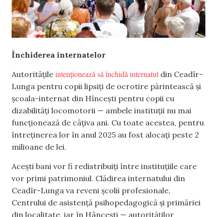
Închiderea internatelor
intenționează să închidă internatul
Autoritățile
din Ceadîr-
Lunga pentru copii lipsiți de ocrotire părintească și
școala-internat din Hîncești pentru copii cu
dizabilități locomotorii — ambele instituții nu mai
funcționează de câțiva ani. Cu toate acestea, pentru
întreținerea lor în anul 2025 au fost alocați peste 2
milioane de lei.
Acești bani vor fi redistribuiți între instituțiile care
vor primi patrimoniul. Clădirea internatului din
Ceadîr-Lunga va reveni școlii profesionale,
Centrului de asistență psihopedagogică și primăriei
din localitate, iar în Hâncești — autorităților