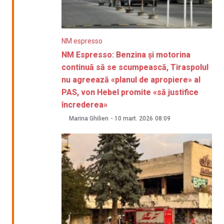
NM espresso
NM Espresso: Benzina și motorina
continuă să se scumpească, Tiraspolul
nu agreează «planul de apropiere» al
PAS, von Hebel promite «să justifice
încrederea»
Marina Ghilien
-
10 mart. 2026
08:09