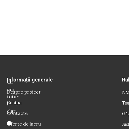
Informații generale
Ru
Cu
noi
Despre proiect
NM 
totu-
Echipa
Tra
i
clar
Contacte
Găg
Oferte de lucru
Just