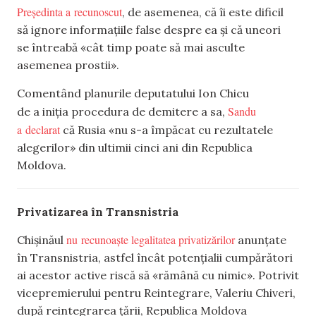
Președinta a recunoscut
, de asemenea, că îi este dificil
să ignore informațiile false despre ea și că uneori
se întreabă «cât timp poate să mai asculte
asemenea prostii».
Comentând planurile deputatului Ion Chicu
Sandu
de a iniția procedura de demitere a sa,
a declarat
că Rusia «nu s-a împăcat cu rezultatele
alegerilor» din ultimii cinci ani din Republica
Moldova.
Privatizarea în Transnistria
nu recunoaște legalitatea privatizărilor
Chișinăul
anunțate
în Transnistria, astfel încât potențialii cumpărători
ai acestor active riscă să «rămână cu nimic». Potrivit
vicepremierului pentru Reintegrare, Valeriu Chiveri,
după reintegrarea țării, Republica Moldova