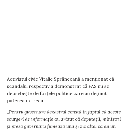
Activistul civic Vitalie Sprânceană a menționat că
scandalul respectiv a demonstrat că PAS nu se
deosebește de forțele politice care au deținut
puterea în trecut.
„
Pentru guvernare dezastrul constă în faptul că aceste
scurgeri de informație au arătat că deputații, miniștrii
și presa guvernării fumează una și zic alta, că au un