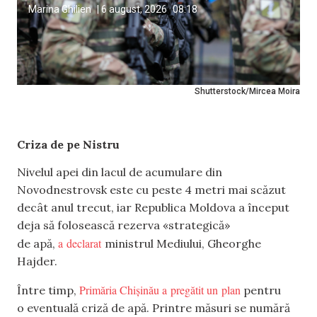
Marina Ghilien
|
6 august, 2026
08:18
Shutterstock/Mircea Moira
Criza de pe Nistru
Nivelul apei din lacul de acumulare din
Novodnestrovsk este cu peste 4 metri mai scăzut
decât anul trecut, iar Republica Moldova a început
deja să folosească rezerva «strategică»
a declarat
de apă,
ministrul Mediului, Gheorghe
Hajder.
Primăria Chișinău a pregătit un plan
Între timp,
pentru
o eventuală criză de apă. Printre măsuri se numără