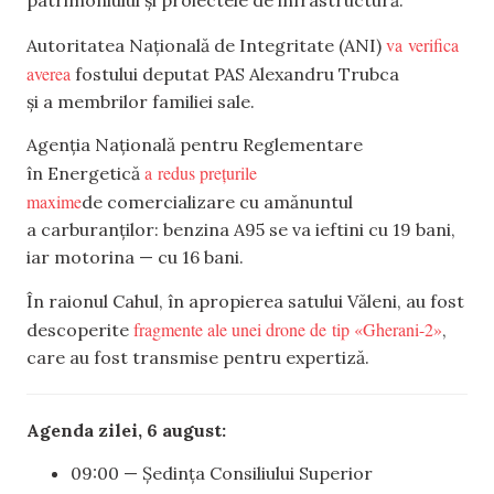
patrimoniului și proiectele de infrastructură.
va verifica
Autoritatea Națională de Integritate (ANI)
averea
fostului deputat PAS Alexandru Trubca
și a membrilor familiei sale.
Agenția Națională pentru Reglementare
a redus prețurile
în Energetică
maxime
de comercializare cu amănuntul
a carburanților: benzina A95 se va ieftini cu 19 bani,
iar motorina — cu 16 bani.
În raionul Cahul, în apropierea satului Văleni, au fost
fragmente ale unei drone de tip «Gherani-2»
descoperite
,
care au fost transmise pentru expertiză.
Agenda zilei, 6 august:
09:00 — Ședința Consiliului Superior