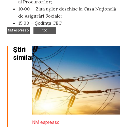
al Procurorilor;
10:00 — Ziua ușilor deschise la Casa Națională
de Asigurări Sociale;
15:00 — Ședința CEC.
,
NM espresso
top
Știri
similare
NM espresso