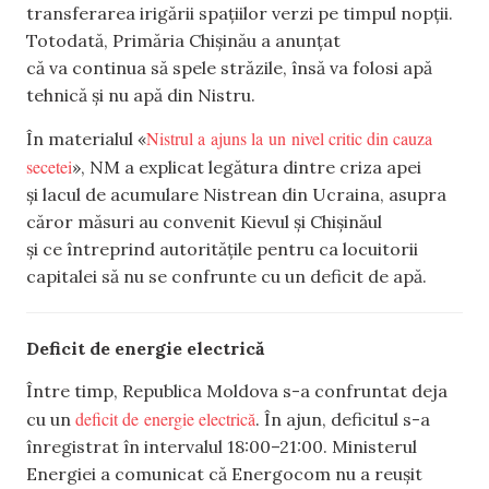
transferarea irigării spațiilor verzi pe timpul nopții.
Totodată, Primăria Chișinău a anunțat
că va continua să spele străzile, însă va folosi apă
tehnică și nu apă din Nistru.
Nistrul a ajuns la un nivel critic din cauza
În materialul «
secetei
», NM a explicat legătura dintre criza apei
și lacul de acumulare Nistrean din Ucraina, asupra
căror măsuri au convenit Kievul și Chișinăul
și ce întreprind autoritățile pentru ca locuitorii
capitalei să nu se confrunte cu un deficit de apă.
Deficit de energie electrică
Între timp, Republica Moldova s-a confruntat deja
deficit de energie electrică
cu un
. În ajun, deficitul s-a
înregistrat în intervalul 18:00–21:00. Ministerul
Energiei a comunicat că Energocom nu a reușit