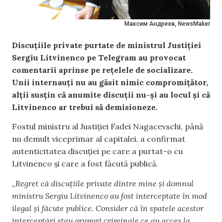
Максим Андреев, NewsMaker
Discuțiile private purtate de ministrul Justiției
Sergiu Litvinenco pe Telegram au provocat
comentarii aprinse pe rețelele de socializare.
Unii internauți nu au găsit nimic compromițător,
alții susțin că anumite discuții nu-și au locul și că
Litvinenco ar trebui să demisioneze.
Fostul ministru al Justiției Fadei Nagacevschi, până
nu demult viceprimar al capitalei, a confirmat
autenticitatea discuției pe care a purtat-o cu
Litvinenco și care a fost făcută publică.
„
Regret că discuțiile private dintre mine și domnul
ministru Sergiu Litvinenco au fost interceptate în mod
ilegal și făcute publice. Consider că în spatele acestor
interceptări stau grupuri criminale ce au acces la