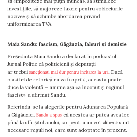
să «impoziteze mai puțin munca», să stimuleze
investițiile, să majoreze taxele pentru «obiceiurile
nocive» și să schimbe abordarea privind
uniformizarea TVA.
Maia Sandu: fascism, Găgăuzia, falsuri și demisie
Președinta Maia Sandu a declarat în podcastul
Jurnal Politic că politicienii și deputații
sancționați mai dur pentru incitarea la ură
ar trebui
. Dacă
o astfel de retorică nu va fi oprită, aceasta poate
duce la violență — anume așa «a început și regimul
fascist», a afirmat Sandu.
Referindu-se la alegerile pentru Adunarea Populară
Sandu a spus
a Găgăuziei,
că acestea ar putea avea loc
până la sfârșitul anului, iar pentru un vot «liber» sunt
necesare reguli noi, care sunt adoptate în prezent.