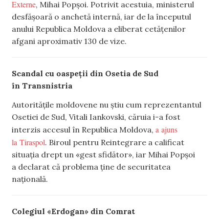
Externe
, Mihai Popșoi. Potrivit acestuia, ministerul
desfășoară o anchetă internă, iar de la începutul
anului Republica Moldova a eliberat cetățenilor
afgani aproximativ 130 de vize.
Scandal cu oaspeții din Osetia de Sud
în Transnistria
Autoritățile moldovene nu știu cum reprezentantul
Osetiei de Sud, Vitali Iankovski, căruia i-a fost
a ajuns
interzis accesul în Republica Moldova,
la Tiraspol
. Biroul pentru Reintegrare a calificat
situația drept un «gest sfidător», iar Mihai Popșoi
a declarat că problema ține de securitatea
națională.
Colegiul «Erdogan» din Comrat