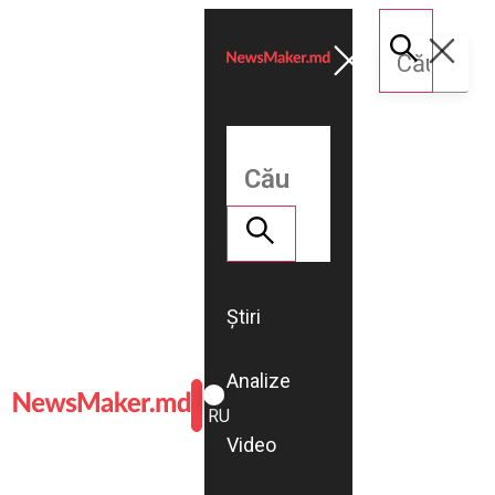
Știri
Analize
ROMÂNĂ
RU
Video