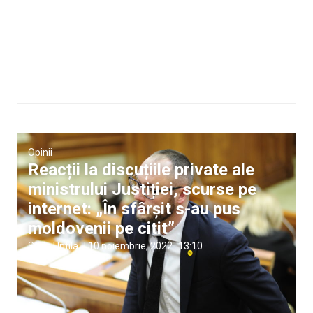
Opinii
Reacții la discuțiile private ale
ministrului Justiției, scurse pe
internet: „În sfârșit s-au pus
moldovenii pe citit”
Stela Untila
|
10 noiembrie, 2022
13:10