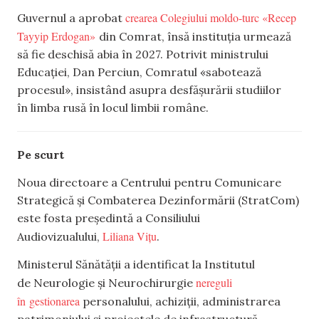
crearea Colegiului moldo-turc «Recep
Guvernul a aprobat
Tayyip Erdogan»
din Comrat, însă instituția urmează
să fie deschisă abia în 2027. Potrivit ministrului
Educației, Dan Perciun, Comratul «sabotează
procesul», insistând asupra desfășurării studiilor
în limba rusă în locul limbii române.
Pe scurt
Noua directoare a Centrului pentru Comunicare
Strategică și Combaterea Dezinformării (StratCom)
este fosta președintă a Consiliului
Liliana Vițu
Audiovizualului,
.
Ministerul Sănătății a identificat la Institutul
nereguli
de Neurologie și Neurochirurgie
în gestionarea
personalului, achiziții, administrarea