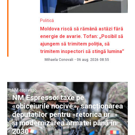
Politică
Moldova riscă să rămână astăzi fără
energie de avarie. Tofan: „Posibil să
ajungem să trimitem poliția, să
trimitem inspectori să stingă lumina”
Mihaela Conovali
-
06 aug. 2026
08:55
NM espresso
NM Espresso: taxe pe
«obiceiurile nocive», sancționarea
deputaților pentru «retorica urii»
și modernizarea armatei până în
2030