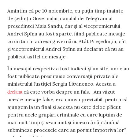
Amintim că pe 10 noiembrie, cu puțin timp înainte
de ședința Guvernului, canalul de Telegram al
președintei Maia Sandu, dar și al vicepremierului
Andrei Spînu au fost sparte, fiind publicate mesaje
cu critici în adresa guvernării. Atât Președinția, cât
și vicepremierul Andrei Spînu au declarat că nu au
publicat astfel de mesaje.
În mesajul respectiv a fost indicat și un site, unde au
fost publicate presupuse conversații private ale
ministrului Justiției Sergiu Litvinenco. Acesta a
declarat
că este vorba despre un fals. „Am văzut
aceste mesaje false, era cumva previzibil, pentru că
ajungem la un final și acesta nu este deloc plăcut
pentru acele grupări criminale cu care luptăm de
mai mult timp și s-au unit și încearcă săptămână
submineze procesele care au pornit împotriva lor”,