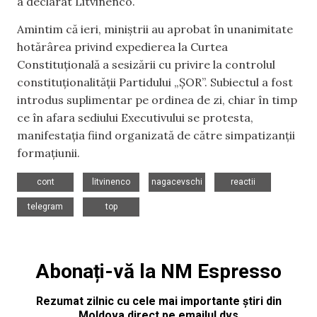
a declarat Litvinenco.
Amintim că ieri, miniștrii au aprobat în unanimitate
hotărârea privind expedierea la Curtea
Constituțională a sesizării cu privire la controlul
constituționalității Partidului „ȘOR”. Subiectul a fost
introdus suplimentar pe ordinea de zi, chiar în timp
ce în afara sediului Executivului se protesta,
manifestația fiind organizată de către simpatizanții
formațiunii.
,
,
,
,
cont
litvinenco
nagacevschi
reactii
,
telegram
top
Abonați-vă la NM Espresso
Rezumat zilnic cu cele mai importante știri din
Moldova direct pe emailul dvs