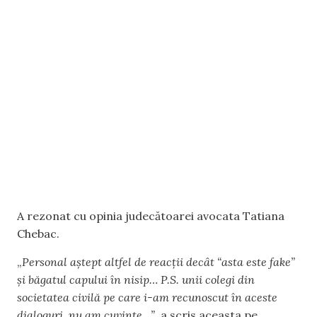
A rezonat cu opinia judecătoarei avocata Tatiana
Chebac.
„
Personal aștept altfel de reacții decât “asta este fake”
și băgatul capului în nisip… P.S. unii colegi din
societatea civilă pe care i-am recunoscut în aceste
dialoguri, nu am cuvinte…”
, a scris aceasta pe