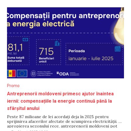
multă determinare.
Promo
Antreprenorii moldoveni primesc ajutor înaintea
iernii: compensațiile la energie continuă până la
sfârșitul anului
Peste 87 milioane de lei acordați deja în 2025 pentru
sprijinirea afacerilor afectate de scumpirea electricității. Cu
apropierea sezonului rece, antreprenorii moldoveni pot
conta pe o măsură de sprijin care s-a dovedit esențială