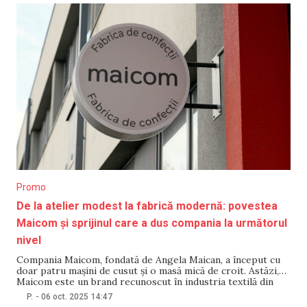
Promo
De la atelier modest la fabrică modernă: povestea
Maicom și sprijinul care a dus compania la următorul
nivel
Compania Maicom, fondată de Angela Maican, a început cu
doar patru mașini de cusut și o masă mică de croit. Astăzi,
Maicom este un brand recunoscut în industria textilă din
Republica Moldova, cu o fabrică modernă și standarde de
P.
-
06 oct. 2025
14:47
calitate la nivel internațional. „Am pornit modest, dar cu