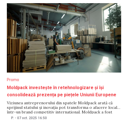
Promo
Moldpack investește în retehnologizare și își
consolidează prezența pe piețele Uniunii Europene
Viziunea antreprenorului din spatele Moldpack arată că
sprijinul statului și inovația pot transforma o afacere locală
într-un brand competitiv internațional. Moldpack a fost
fondată în 2012 de antreprenorul Călin Harti. Compania a
P.
-
07 oct. 2025
16:50
început cu câțiva clienți mici, iar prin recomandări a reușit
să își dezvolte portofoliul, devenind astăzi un producător