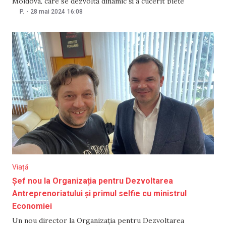
Moldova, care se dezvoltă dinamic și a cucerit piețe
importante, precum cea a SUA și a Europei, cu intenția de a
P.
-
28 mai 2024
16:08
se extinde și pe alte piețe. Având experiență îndelungată în
Viață
Șef nou la Organizația pentru Dezvoltarea
Antreprenoriatului și primul selfie cu ministrul
Economiei
Un nou director la Organizația pentru Dezvoltarea