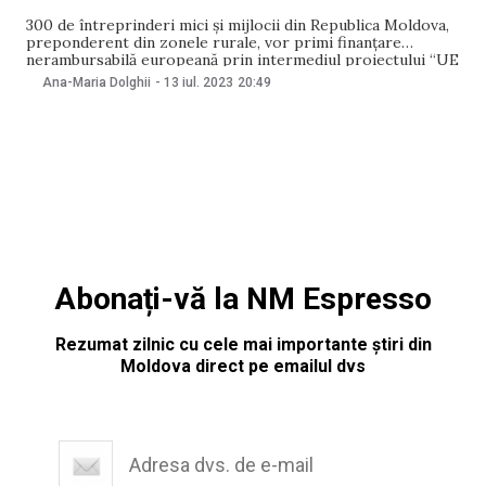
300 de întreprinderi mici și mijlocii din Republica Moldova,
preponderent din zonele rurale, vor primi finanțare
nerambursabilă europeană prin intermediul proiectului “UE
pentru IMM-uri” pentru a-și crea, dezvolta, extinde sau
Ana-Maria Dolghii
-
13 iul. 2023
20:49
internaționaliza afacerile. Pentru acest lucru, Uniunea
Europeană a alocat 8 milioane de euro sub formă de fonduri
nerambursabile pentru cofinanțarea
Abonați-vă la NM Espresso
Rezumat zilnic cu cele mai importante știri din
Moldova direct pe emailul dvs