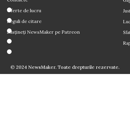
Oferte de lucru
Just
Reguli de citare
Luc
Susțineți NewsMaker pe Patreon
Sfat
Rap
© 2024 NewsMaker. Toate drepturile rezervate.