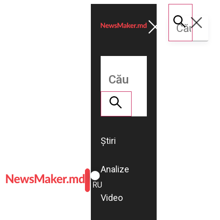
Știri
Analize
ROMÂNĂ
RU
Video