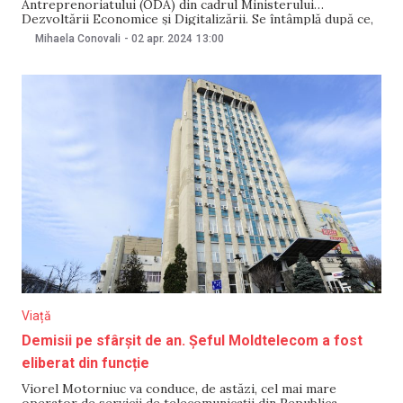
Antreprenoriatului (ODA) din cadrul Ministerului
Dezvoltării Economice și Digitalizării. Se întâmplă după ce,
în decembrie 2023, Dumitru Pîntea a demisionat din funcția
Mihaela Conovali
-
02 apr. 2024
13:00
de director. Urmare a desfășurării unui concurs, câștigător
a fost desemnat Vadim Codreanu. Potrivit Ministerului
Dezvoltării Economice, Codreanu în ultimii doi
Viață
Demisii pe sfârșit de an. Șeful Moldtelecom a fost
eliberat din funcție
Viorel Motorniuc va conduce, de astăzi, cel mai mare
operator de servicii de telecomunicații din Republica