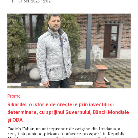
P.
-
01 oct. 2025
12:02
pentru susținerea activității economice: programul de
compensații la energia electrică. Datele oficiale arată că
această inițiativă și-a
Promo
Rikardel: o istorie de creștere prin investiții și
determinare, cu sprijinul Guvernului, Băncii Mondiale
și ODA
Faqieh Fahar, un antreprenor de origine din Iordania, a
reușit să pună pe picioare o afacere prosperă în Republica