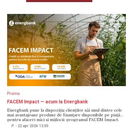
Promo
FACEM Impact — acum la Energbank
Energbank pune la dispoziția clienților săi unul dintre cele
mai avantajoase produse de finanțare disponibile pe piață
pentru afaceri mici și mijlocii: programul FACEM Impact.
Dobândă fixă, termen lung și condiții clare, pentru
P.
-
22 apr. 2026
12:00
companiile care investesc în creștere. Ce este FACEM