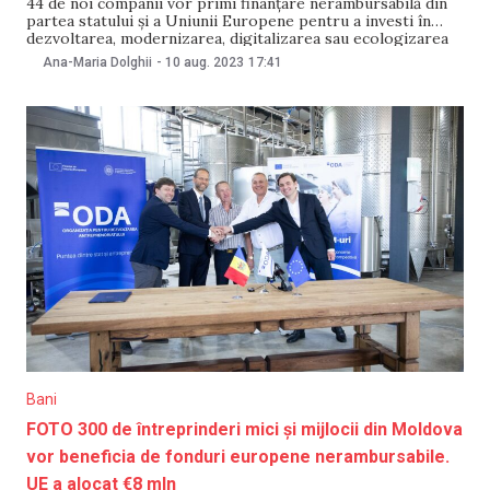
44 de noi companii vor primi finanțare nerambursabilă din
partea statului și a Uniunii Europene pentru a investi în
dezvoltarea, modernizarea, digitalizarea sau ecologizarea
afacerilor. Din numărul total de noi beneficiari, 17 activează
Ana-Maria Dolghii
-
10 aug. 2023
17:41
în mediul rural, iar 27 își desfășoară activitatea în mediul
urban. Dintre aceștia, 15 afaceri sunt gestionate
Bani
FOTO 300 de întreprinderi mici și mijlocii din Moldova
vor beneficia de fonduri europene nerambursabile.
UE a alocat €8 mln