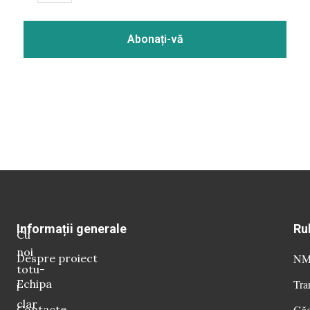
Informații generale
Ru
Cu
noi
Despre proiect
NM 
totu-
Echipa
Tra
i
clar
Contacte
Găg