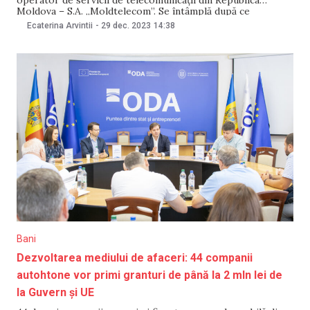
Moldova – S.A. „Moldtelecom”. Se întâmplă după ce
Alexandru Ciubuc și-a depus cererea de demisie din funcție.
Ecaterina Arvintii
-
29 dec. 2023
14:38
Informația a fost făcută publică de Agenția Proprietăți
Publice (APP), pe 29 decembrie. „Astăzi, 29 decembrie 2023,
Bani
Dezvoltarea mediului de afaceri: 44 companii
autohtone vor primi granturi de până la 2 mln lei de
la Guvern și UE