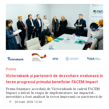
Impact? FACEM Impact este un program guvernamental de
finanțare
Promo
Victoriabank și partenerii de dezvoltare evaluează în
teren progresul primului beneficiar FACEM Impact
Prima finanțare acordată de Victoriabank în cadrul FACEM
Impact a intrat în etapa de implementare, iar impactul
investiției a fost analizat în teren împreună cu partenerii de
dezvoltare. Proiectul, realizat de compania Axima Grup SRL
P.
-
20 mart. 2026
12:24
din Chișinău, client al băncii și primul beneficiar al
produsului de finanțare, pune bazele extinderii