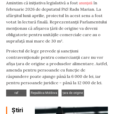
anunțată
Amintim că inițiativa legislativă a fost
în
februarie 2026 de deputatul PAS Radu Marian. La
sfârșitul lunii aprilie, proiectul în acest sens a fost
votat în lectură finală. Reprezentanții Parlamentului
menționau că afișarea țării de origine va deveni
obligatorie pentru unitățile comerciale care au o
suprafață mai mare de 30 m².
Proiectul de lege prevede și sancțiuni
contravenționale pentru comercianții care nu vor
afișa țara de origine a produselor alimentare. Astfel,
amenda pentru persoanele cu funcție de
răspundere poate ajunge până la 6 000 de lei, iar
pentru persoanele juridice – până la 12 000 de lei.
,
,
raf
Republica Moldova
țara de origine
Știri