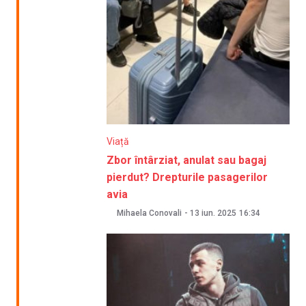
Viață
Zbor întârziat, anulat sau bagaj
pierdut? Drepturile pasagerilor
avia
Mihaela Conovali
-
13 iun. 2025
16:34