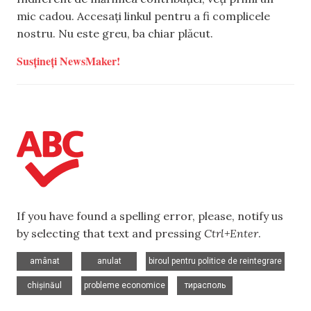
mic cadou. Accesați linkul pentru a fi complicele
nostru. Nu este greu, ba chiar plăcut.
Susțineți NewsMaker!
If you have found a spelling error, please, notify us
by selecting that text and pressing
Ctrl+Enter
.
,
,
,
amânat
anulat
biroul pentru politice de reintegrare
,
,
chișinăul
probleme economice
тирасполь