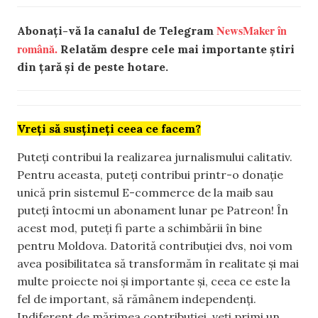
NewsMaker în
Abonați-vă la canalul de Telegram
română.
Relatăm despre cele mai importante știri
din țară și de peste hotare.
Vreți să susțineți ceea ce facem?
Puteți contribui la realizarea jurnalismului calitativ.
Pentru aceasta, puteți contribui printr-o donație
unică prin sistemul E-commerce de la maib sau
puteți întocmi un abonament lunar pe Patreon! În
acest mod, puteți fi parte a schimbării în bine
pentru Moldova. Datorită contribuției dvs, noi vom
avea posibilitatea să transformăm în realitate și mai
multe proiecte noi și importante și, ceea ce este la
fel de important, să rămânem independenți.
Indiferent de mărimea contribuției, veți primi un