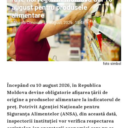
august pentru produsele
alimentare
Mihaela Conovali
|
9 august, 2026
15:48
foto simbol
Începând cu 10 august 2026, în Republica
Moldova devine obligatorie afișarea țării de
origine a produselor alimentare la indicatorul de
preț. Potrivit Agenției Naționale pentru
Siguranța Alimentelor (ANSA), din această dată,
inspectorii instituției vor verifica respectarea
cerințelor, iar operatorii economici care nu se