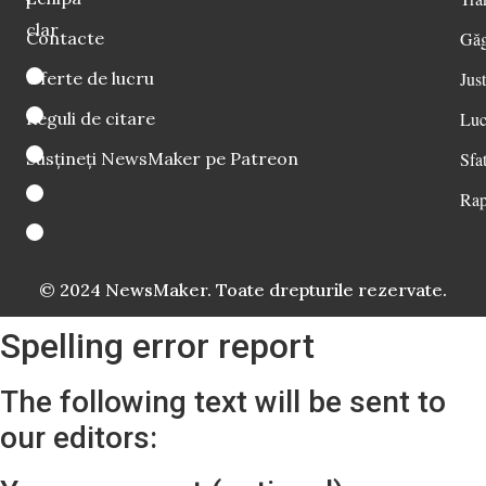
i
clar
Contacte
Găg
Oferte de lucru
Just
Reguli de citare
Luc
Susțineți NewsMaker pe Patreon
Sfat
Rap
© 2024 NewsMaker. Toate drepturile rezervate.
Spelling error report
The following text will be sent to
our editors: