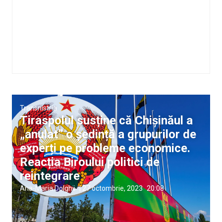
Transnistria
Tiraspolul susține că Chișinăul a
„anulat” o ședință a grupurilor de
experți pe probleme economice.
Reacția Biroului politici de
reintegrare
Ana-Maria Dolghii
|
27 octombrie, 2023
20:08