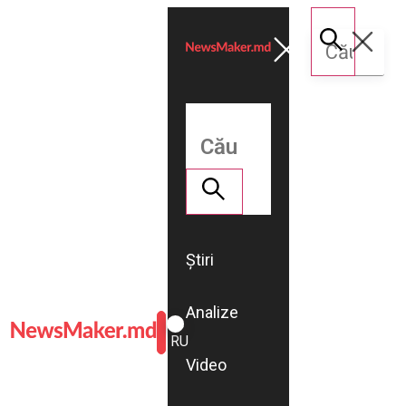
Știri
Analize
ROMÂNĂ
RU
Video