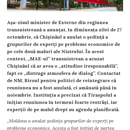
Așa-zisul minister de Externe din regiunea
transnistreană a anunțat, în dimineața zilei de 27
octombrie, că Chișinăul a anulat o ședință a
grupurilor de experți pe probleme economice de
pe cele două maluri ale Nistrului. În acest
context, „MAE-ul” transnistrean a acuzat
Chișinăul că ar avea o „atitudine iresponsabilă”,
fapt ce „distruge atmosfera de dialog”. Contactat
de NM, Biroul pentru politici de reintegrare că
reuniunea nu a fost anulată, ci amânată până în
noiembrie. Instituția a precizat că Tiraspolul a
inițiat reuniunea în termeni foarte restrâși, iar
experții de pe malul drept au agenda planificată.
„
Moldova a anulat ședința grupurilor de experți pe
probleme economice. Acesta a fost inițiat de partea