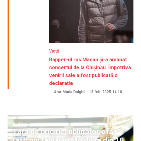
Viață
Rapper-ul rus Macan și-a amânat
concertul de la Chișinău. Împotriva
venirii sale a fost publicată o
declarație
Ana-Maria Dolghii
-
18 feb. 2025
14:10
Viață
Țara de origine, obligatorie la
raft: noi reguli în Moldova din 10