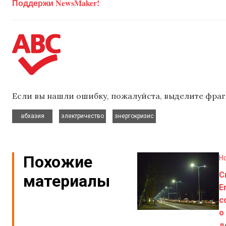
Поддержи NewsMaker!
Если вы нашли ошибку, пожалуйста, выделите фраг
,
,
абхазия
электричество
энергокризис
Похожие
Н
С
материалы
E
с
о
д