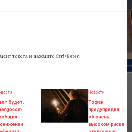
мент текста и нажмите
Ctrl+Enter
.
овости
Новости
вет будет.
Тофан
nergocom
предупредил
ообщил
об очень
 снижении
высоком риске
ефицита
отключения