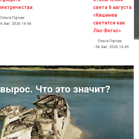
лектричества
света 6 августа.
«Кишинев
Ольга Горчак
светится как
06 Авг. 2026
16:56
Лас-Вегас»
Ольга Горчак
-
06 Авг. 2026
14:49
вырос. Что это значит?