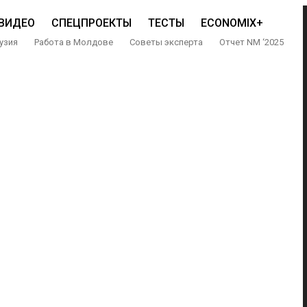
ВИДЕО
СПЕЦПРОЕКТЫ
ТЕСТЫ
ECONOMIX+
узия
Работа в Молдове
Советы эксперта
Отчет NM ‘2025