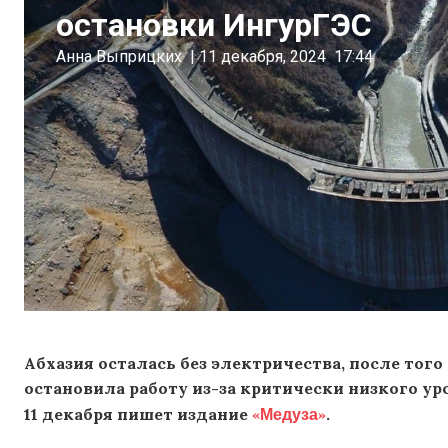
остановки ИнгурГЭС
Анна Выприцких
|
11 декабря, 2024
17:44
Абхазия осталась без электричества, после тог
остановила работу из-за критически низкого у
«Медуза»
11 декабря пишет издание
.