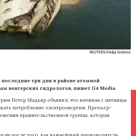
REUTERS/Fedja Grulovic
а последние три дня в районе атомной
ым венгерских гидрологов, пишет G4 Media.
нгрии Петер Мадьяр объявил, что начиная с пятницы
щать потребление электроэнергии. Премьер-
решения правительственной группы, которая
икли после того, как важнейший производитель