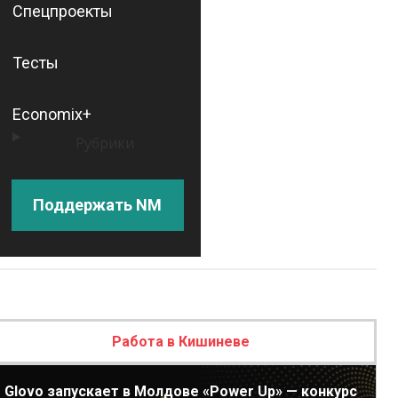
Спецпроекты
Тесты
Economix+
Рубрики
Поддержать NM
Работа в Кишиневе
Glovo запускает в Молдове «Power Up» — конкурс