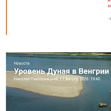
э
-
Новости
Уровень Дуная в Венгрии 
Николай Пахольницкий
|
7 Август, 2026
19:40