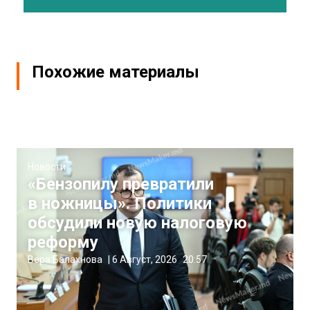
Похожие материалы
Новости
«Бензопилу превратили
в ножницы». Политики
обсудили новую налоговую
реформу
Вера Балахнова
|
6 Август, 2026
20:57