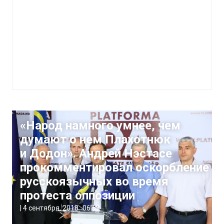
«Народ намного умнее, чем
думают о нем Плахотнюк
и Додон». Андрей Нэстасе
прокомментировал оскорбление
русскоязычных во время
протеста оппозиции
|
4 сентября, 2018
06:52