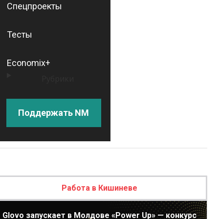
Спецпроекты
Тесты
Economix+
Рубрики
Поддержать NM
Работа в Кишиневе
Glovo запускает в Молдове «Power Up» — конкурс