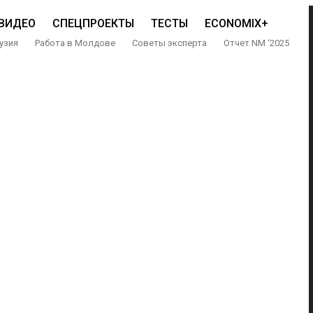
ВИДЕО
СПЕЦПРОЕКТЫ
ТЕСТЫ
ECONOMIX+
узия
Работа в Молдове
Советы эксперта
Отчет NM ‘2025