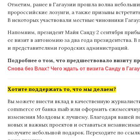
Отметим, ранее в Гагаузии прошла волна небольших
пророссийские лозунги, а также призывы встретит
В некоторых участвовали местные чиновники Гагау
Напомним, президент Майя Санду 2 сентября прибы
ее визит в автономию за два года президентства. В
и представителями городских администраций.
Подробнее о том, что предшествовало визиту пр
Снова без Влах? Чего ждать от визита Санду в Гага
Хотите поддержать то, что мы делаем?
Вы можете внести вклад в качественную журналисти
commerce от банка maib или оформить ежемесячную 
изменения Молдовы к лучшему. Благодаря вашей 
новых и важных проектов и оставаться независимым
получите небольшой подарок. Переходите по ссылке