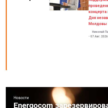
проведен
концерта 
Дня неза
Молдовы
Николай П
-
07 Авг. 2026
Новости
Energocom зарезервиров