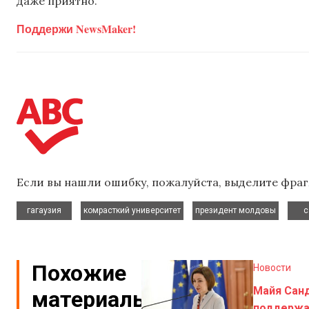
даже приятно.
Поддержи NewsMaker!
Если вы нашли ошибку, пожалуйста, выделите фраг
,
,
,
гагаузия
комрасткий университет
президент молдовы
с
Похожие
Новости
Майя Сан
материалы
поддержа