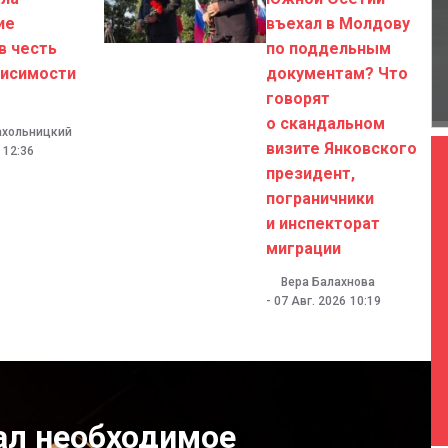
ие
въехал в Молдову
в честь
по поддельным
висимости
документам? Что
говорят
о скандальном
ахольницкий
визите Янковского
12:36
президент,
пограничники
и инспекторат
миграции
Вера Балахнова
-
07 Авг. 2026
10:19
ал необходимое