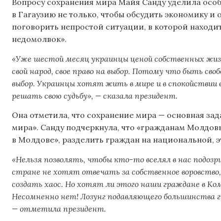
Вопросу сохранения мира Майя Санду уделила особ
в Гагаузию не только, чтобы обсудить экономику и 
поговорить непростой ситуации, в которой находит
недомолвок».
«Уже шестой месяц украинцы ценой собственных жизн
свой народ, свое право на выбор. Потому что быть св
выбор. Украинцы хотят жить в мире и в спокойствии 
решать свою судьбу», — сказала президент.
Она отметила, что сохранение мира — основная зада
мира». Санду подчеркнула, что «гражданам Молдовы
в Молдове», разделить граждан на национальной, 
«Нельзя позволять, чтобы кто-то вселял в нас подозри
стране не хотят отвечать за собственное воровство
создать хаос. Но хотят ли этого наши граждане в Ко
Несомненно нет! Лозунг подавляющего большинства гр
— отметила президент.