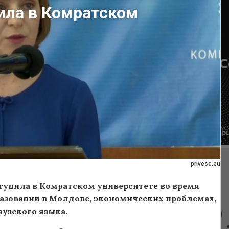
ила в Комратском
privesc.eu
тупила в Комратском университете во время
бразовании в Молдове, экономических проблемах,
аузского языка.