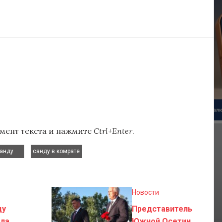
мент текста и нажмите
Ctrl+Enter
.
,
анду
санду в комрате
Новости
ду
Представитель
ла
Южной Осетии