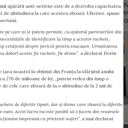
iul apărării anti-aeriene este de a dezvolta capacitatea
t de altitudinea la care acestea zboară. Ulterior, spune
-aeriană.
e pe care ni le putem permite, cu ajutorul partenerilor din
necesitățile de identificare la timp a acestor rachete,
imp cetățenii despre pericol pentru evacuare. Următoarea
ea doborî aceste fie rachete, fie drone”
, a declarat Dorin
 țara noastră la obținut din Franța la sfârșitul anului
irca 270 de milioane de lei, „putem vedea din timp o
de cele care zboară de la o altitudine de la 2 mii de
hete de diferite tipuri, dar și drone care zboară la diferite
e euro. Acest lucru nu este posibil să o facem din resursele
acționăm împreună cu prietenii noștri”,
a mai declarat