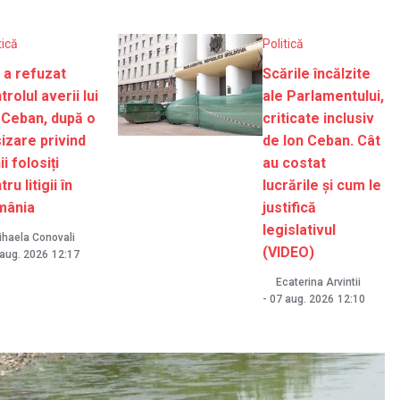
tică
Politică
 a refuzat
Scările încălzite
trolul averii lui
ale Parlamentului,
 Ceban, după o
criticate inclusiv
izare privind
de Ion Ceban. Cât
ii folosiți
au costat
ru litigii în
lucrările și cum le
mânia
justifică
legislativul
ihaela Conovali
(VIDEO)
 aug. 2026
12:17
Ecaterina Arvintii
-
07 aug. 2026
12:10