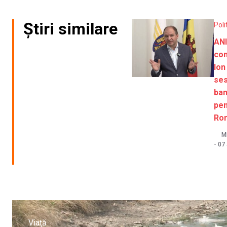
Știri similare
Poli
ANI
con
Ion
ses
ban
pent
Ro
M
-
07
Viață