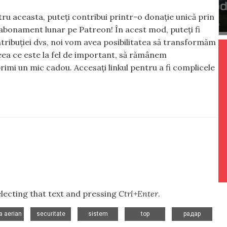
ntru aceasta, puteți contribui printr-o donație unică prin
abonament lunar pe Patreon! În acest mod, puteți fi
tribuției dvs, noi vom avea posibilitatea să transformăm
 ceea ce este la fel de important, să rămânem
rimi un mic cadou. Accesați linkul pentru a fi complicele
selecting that text and pressing
Ctrl+Enter
.
,
,
,
,
 aerian
securitate
sistem
top
радар