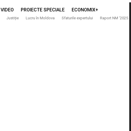
VIDEO
PROIECTE SPECIALE
ECONOMIX+
Justiție
Lucru în Moldova
Sfaturile expertului
Raport NM ‘2025