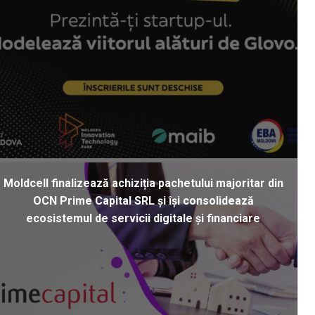
Moldcell finalizează achiziția pachetului majoritar din
OCN Prime Capital SRL și își consolidează
ecosistemul de servicii digitale și financiare