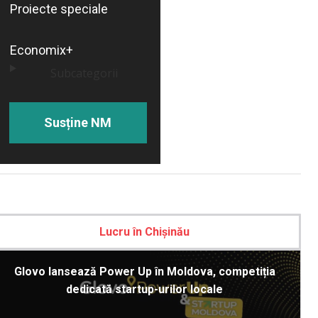
Proiecte speciale
Economix+
Subcategorii
Susține NM
Lucru în Chișinău
Glovo lansează Power Up în Moldova, competiția
dedicată startup-urilor locale