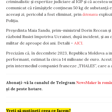
criminalistic și expertize judiciare al IGP și că acestea 
comunicat că rămășițele conțineau 50 kg de substanță exp
detonarea
aceeași zi, pericolul a fost eliminat, prin
explozi
Poliția.
Președinta Maia Sandu, prim-ministrul Dorin Recean și
războiul Rusiei împotriva Ucrainei, după incident, și au 
AICI.
militar de aproape doi ani. Detalii –
Precizăm că, în decembrie 2023, Republica Moldova a in
performant, estimat la circa 14 milioane de euro. Acesta
prin intermediul companiei franceze „THALES”, care a asi
NewsMaker în româ
Abonați-vă la canalul de Telegram
și de peste hotare.
Vreți să susțineți ceea ce facem?