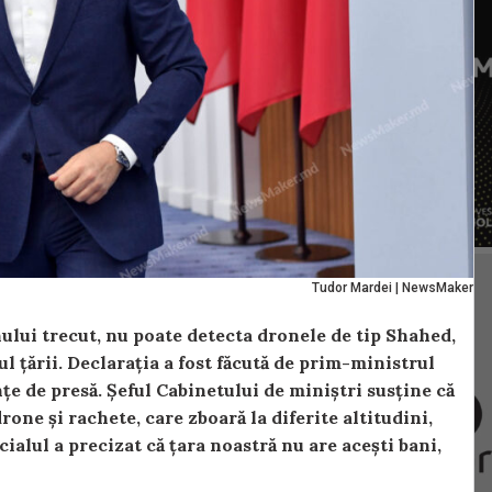
Tudor Mardei | NewsMaker
ului trecut, nu poate detecta dronele de tip Shahed,
ul țării. Declarația a fost făcută de prim-ministrul
țe de presă. Șeful Cabinetului de miniștri susține că
rone și rachete, care zboară la diferite altitudini,
ialul a precizat că țara noastră nu are acești bani,