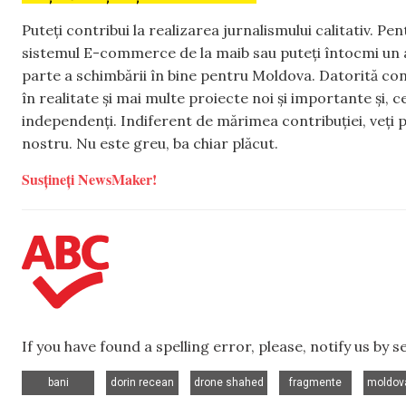
Puteți contribui la realizarea jurnalismului calitativ. Pe
sistemul E-commerce de la maib sau puteți întocmi un 
parte a schimbării în bine pentru Moldova. Datorită con
în realitate și mai multe proiecte noi și importante și,
independenți. Indiferent de mărimea contribuției, veți p
nostru. Nu este greu, ba chiar plăcut.
Susțineți NewsMaker!
If you have found a spelling error, please, notify us by 
,
,
,
,
bani
dorin recean
drone shahed
fragmente
moldova