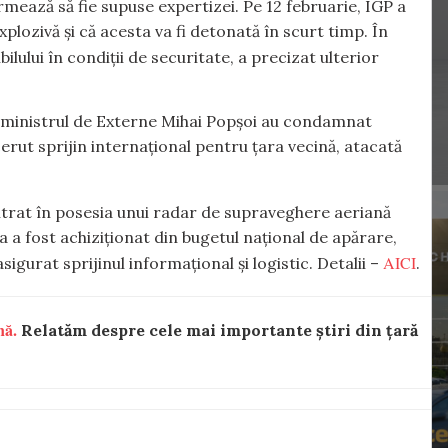
urmează să fie supuse expertizei. Pe 12 februarie, IGP a
lozivă și că acesta va fi detonată în scurt timp. În
bilului în condiții de securitate, a precizat ulterior
 ministrul de Externe Mihai Popșoi au condamnat
cerut sprijin internațional pentru țara vecină, atacată
trat în posesia unui radar de supraveghere aeriană
 a fost achiziționat din bugetul național de apărare,
AICI
gurat sprijinul informațional și logistic. Detalii –
.
nă.
Relatăm despre cele mai importante știri din țară