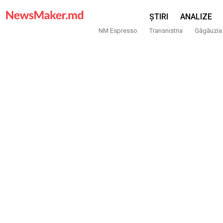
ȘTIRI
ANALIZE
NM Espresso
Transnistria
Găgăuzia