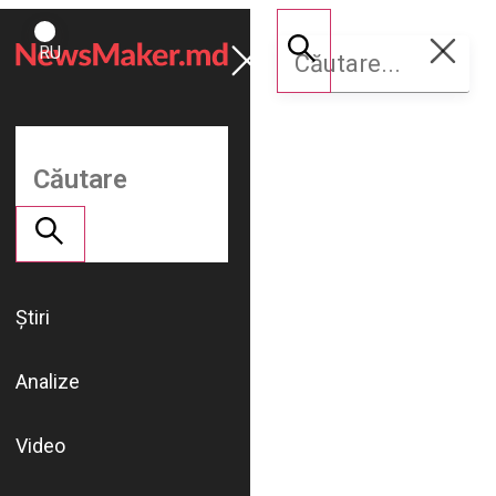
ROMÂNĂ
Susține
RU
NM
Știri
Analize
Video