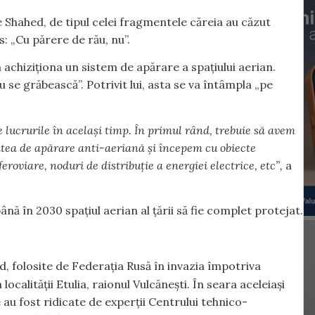
Shahed, de tipul celei fragmentele căreia au căzut
: „Cu părere de rău, nu”.
achiziționa un sistem de apărare a spațiului aerian.
 se grăbească”. Potrivit lui, asta se va întâmpla „pe
 lucrurile în același timp. În primul rând, trebuie să avem
tea de apărare anti-aeriană și începem cu obiecte
roviare, noduri de distribuție a energiei electrice, etc”,
a
ână în 2030 spațiul aerian al țării să fie complet protejat.
 folosite de Federația Rusă în invazia împotriva
ocalității Etulia, raionul Vulcănești. În seara aceleiași
 au fost ridicate de experții Centrului tehnico-