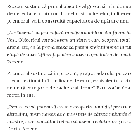
Recean susține că primul obiectiv al guvernării în domen
de detectare a tuturor dronelor și rachetelor, indiferen
premierul, va fi construită capacitatea de apărare anti
„Am început cu prima fază în măsura mijloacelor financiar
Vest. Obiectivul este să avem un sistem care acoperă total 
drone, etc, ca la prima etapă să putem preîntâmpina la t
etapă de investiții va fi pentru a avea capacitatea de a put
Recean.
Premierul susține că în prezent, grație radarului pe care
trecut, estimat la 14 milioane de euro, echivalentul a c
anumită categorie de rachete și drone”. Este vorba doar 
metri în sus.
„Pentru ca să putem să avem o acoperire totală și pentru rac
altitudini, avem nevoie de o investiție de câteva miliarde d
noastre, corespunzător trebuie să avem o colaborare și să 
Dorin Recean.