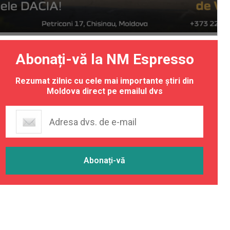
Abonați-vă la NM Espresso
Rezumat zilnic cu cele mai importante știri din
Moldova direct pe emailul dvs