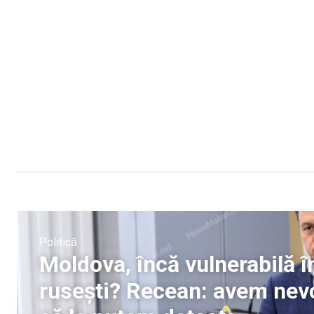
Politică
Moldova, încă vulnerabilă în
rusești? Recean: avem nevo