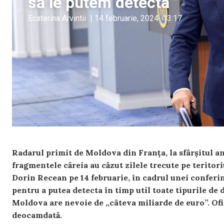
să le putem detecta
Ecaterina Arvintii
|
14 februarie, 2024
13:17
Radarul primit de Moldova din Franța, la sfârșitul an
fragmentele căreia au căzut zilele trecute pe teritori
Dorin Recean pe 14 februarie, în cadrul unei conferin
pentru a putea detecta în timp util toate tipurile de d
Moldova are nevoie de „câteva miliarde de euro”. Ofic
deocamdată.