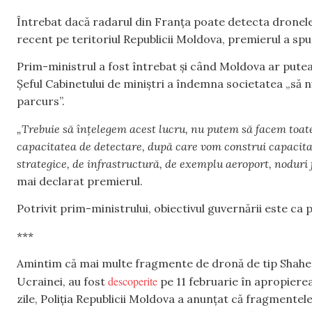
Întrebat dacă radarul din Franța poate detecta dronele 
recent pe teritoriul Republicii Moldova, premierul a spus
Prim-ministrul a fost întrebat și când Moldova ar putea 
Șeful Cabinetului de miniștri a îndemna societatea „să nu
parcurs”.
„Trebuie să înțelegem acest lucru, nu putem să facem toate
capacitatea de detectare, după care vom construi capacita
strategice, de infrastructură, de exemplu aeroport, noduri fe
mai declarat premierul.
Potrivit prim-ministrului, obiectivul guvernării este ca p
***
Amintim că mai multe fragmente de dronă de tip Shahed,
descoperite
Ucrainei, au fost
pe 11 februarie în apropierea l
zile, Poliția Republicii Moldova a anunțat că fragmentele