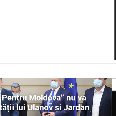
 „Pentru Moldova” nu va
ății lui Ulanov și Jardan