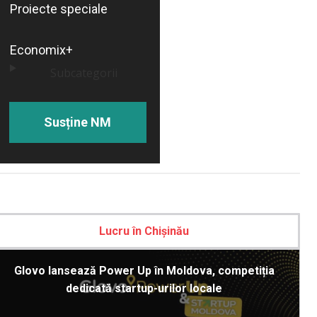
Proiecte speciale
Economix+
Subcategorii
Susține NM
Lucru în Chișinău
Glovo lansează Power Up în Moldova, competiția
dedicată startup-urilor locale