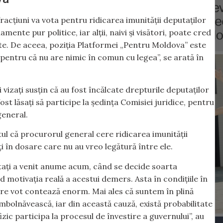
 fracțiuni va vota pentru ridicarea imunității deputaților
amente pur politice, iar alții, naivi și visători, poate cred
te. De aceea, poziția Platformei „Pentru Moldova” este
 pentru că nu are nimic în comun cu legea”, se arată în
vizați susțin că au fost încălcate drepturile deputaților
ost lăsați să participe la ședința Comisiei juridice, pentru
general.
ul că procurorul general cere ridicarea imunității
i în dosare care nu au vreo legătură între ele.
putați a venit anume acum, când se decide soarta
d motivația reală a acestui demers. Asta în condițiile în
are vot contează enorm. Mai ales că suntem în plină
îmbolnăvească, iar din această cauză, există probabilitate
izic participa la procesul de învestire a guvernului”, au