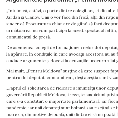
„Intuim că, astăzi, o parte dintre colegii noștri din alte
Jardan și Ulanov. Unii o vor face din frică, alții din rațion
sincer că Procuratura chiar are de gând să facă drepta
următoarea: nu vom participa la acest spectacol ieftin,
comunicatul de presă.
De asemenea, colegii de formațiune a celor doi deputați 
la apărare, în condițiile în care avocații acestora nu au f
a aduce argumente și dovezi la acuzațiile procurorului 
Mai mult, „Pentru Moldova” susține că este suspect fapt
pentru doi deputați concomitent, deși aceștia sunt vizaț
„Faptul că solicitarea de ridicare a imunității unor de
guvernării Republicii Moldova, trezește suspiciuni privin
care s-a constituit o majoritate parlamentară, iar fiec
pandemie, iar unii deputați sunt bolnavi sau riscă să se 
mare ca, din motive de boală, unii dintre ei să nu poată f