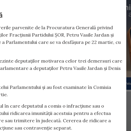
ă
rerile parvenite de la Procuratura Generală privind
ilor Fracțiunii Partidului ȘOR, Petru Vasile Jardan și
e a Parlamentului care se va desfășura pe 22 martie, cu
zinte deputaților motivarea celor trei demersuri care
i parlamentare a deputaților Petru Vasile Jardan și Denis
telui Parlamentului și au fost examinate în Comisia
tie.
l în care deputatul a comis o infracţiune sau o
lui ridicarea imunităţii acestuia pentru a efectua
e sau trimitere în judecată. Cererea de ridicare a
acţiune sau contravenţie separat.