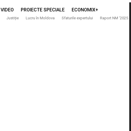
VIDEO
PROIECTE SPECIALE
ECONOMIX+
Justiție
Lucru în Moldova
Sfaturile expertului
Raport NM ‘2025