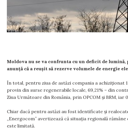
Moldova nu se va confrunta cu un deficit de lumină,
anunță că a reușit să rezerve volumele de energie e
În total, pentru ziua de astăzi compania a achiziționat
provin din surse regenerabile locale, 69,21% – din cont
Ziua Următoare din România, prin OPCOM și BRM, iar 0,
Chiar dacă pentru astăzi au fost identificate și realoc
„Energocom” avertizează că situația regională rămâne dif
este limitată.