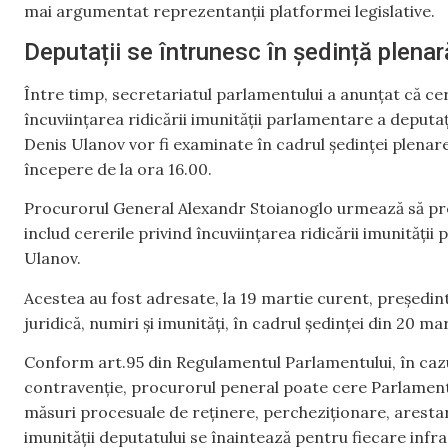
mai argumentat reprezentanții platformei legislative.
Deputații se întrunesc în ședință plenar
Între timp, secretariatul parlamentului a anunțat că ce
încuviințarea ridicării imunității parlamentare a deputaț
Denis Ulanov vor fi examinate în cadrul ședinței plenar
începere de la ora 16.00.
Procurorul General Alexandr Stoianoglo urmează să pre
includ cererile privind încuviințarea ridicării imunități
Ulanov.
Acestea au fost adresate, la 19 martie curent, președin
juridică, numiri şi imunităţi, în cadrul ședinței din 20 mar
Conform art.95 din Regulamentul Parlamentului, în cazu
contravenţie, procurorul peneral poate cere Parlamentu
măsuri procesuale de reţinere, percheziţionare, arestar
imunităţii deputatului se înaintează pentru fiecare infr