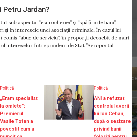
și Petru Jardan?
t sub aspectul ”escrocheriei” și ”spălării de bani”,
și în interesele unei asociații criminale. În cazul lui
fi comis ”abuz de serviciu”, în proporții deosebit de mari,
tul intereselor Întreprinderii de Stat ”Aeroportul
Politică
Politică
„Eram specialist
ANI a refuzat
la omlete”:
controlul averii
Premierul
lui Ion Ceban,
Vasile Tofan a
după o sesizare
povestit cum a
privind banii
muncit ca
folosiți pentru