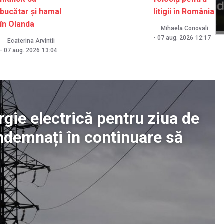
bucătar și hamal
litigii în România
în Olanda
Mihaela Conovali
-
07 aug. 2026
12:17
Ecaterina Arvintii
-
07 aug. 2026
13:04
gie electrică pentru ziua de
 îndemnați în continuare să