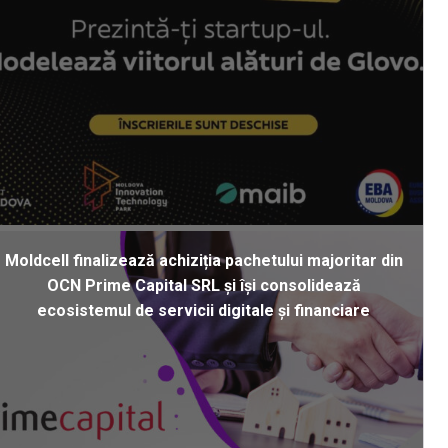
Moldcell finalizează achiziția pachetului majoritar din
OCN Prime Capital SRL și își consolidează
ecosistemul de servicii digitale și financiare