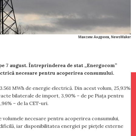
Максим Андреев, NewsMaker
 pe 7 august. Întreprinderea de stat „Energocom”
lectrică necesare pentru acoperirea consumului.
 13.561 MWh de energie electrică. Din acest volum, 25,93%
racte bilaterale de import, 3,90% – de pe Piața pentru
96% – de la CET-uri.
ate volumele necesare pentru acoperirea consumului,
icilă, iar disponibilitatea energiei pe piețele externe