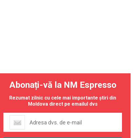
Abonați-vă la NM Espresso
Rezumat zilnic cu cele mai importante știri din
Moldova direct pe emailul dvs