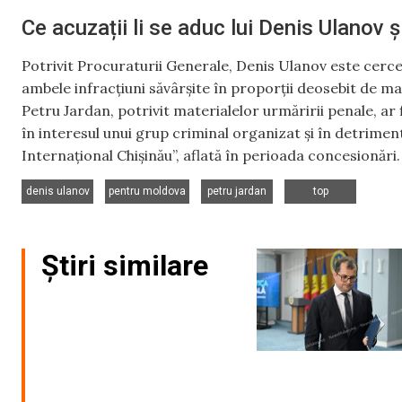
Ce acuzații li se aduc lui Denis Ulanov 
Potrivit Procuraturii Generale, Denis Ulanov este cerceta
ambele infracțiuni săvârșite în proporții deosebit de mari 
Petru Jardan, potrivit materialelor urmăririi penale, ar 
în interesul unui grup criminal organizat și în detrimen
Internațional Chișinău”, aflată în perioada concesionări.
,
,
,
denis ulanov
pentru moldova
petru jardan
top
Știri similare