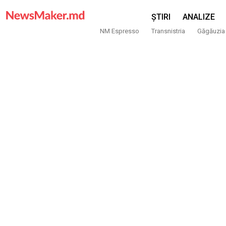
ȘTIRI
ANALIZE
NM Espresso
Transnistria
Găgăuzia