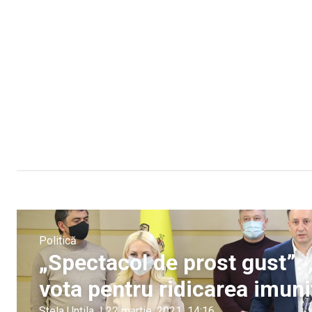
Politică
„Spectacol de prost gust”.
vota pentru ridicarea imunit
Stela Untila
|
22 martie, 2021
14:16