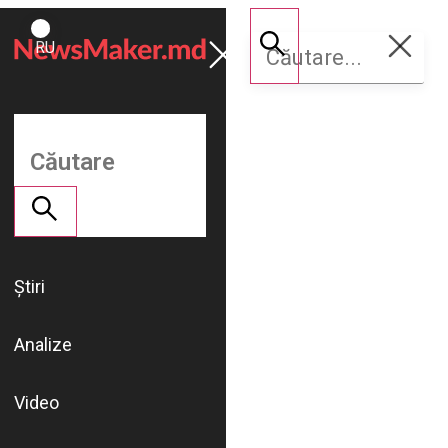
ROMÂNĂ
Susține
RU
NM
Știri
Analize
Video