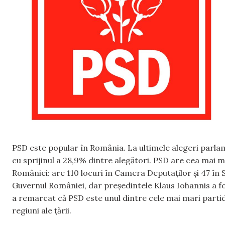
PSD este popular în România. La ultimele alegeri parla
cu sprijinul a 28,9% dintre alegători. PSD are cea mai
României: are 110 locuri în Camera Deputaților și 47 în
Guvernul României, dar președintele Klaus Iohannis a fos
a remarcat că PSD este unul dintre cele mai mari partid
regiuni ale țării.