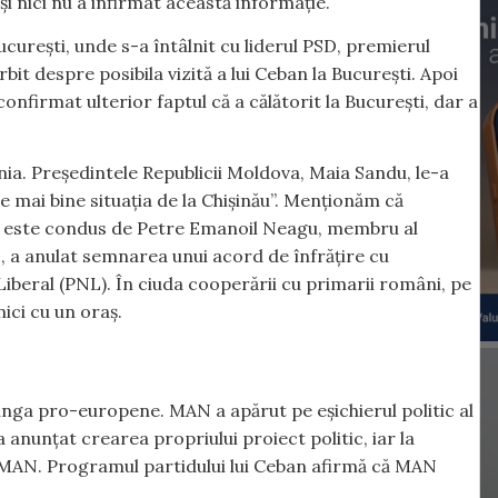
 nici nu a infirmat această informație.
curești, unde s-a întâlnit cu liderul PSD, premierul
bit despre posibila vizită a lui Ceban la București. Apoi
onfirmat ulterior faptul că a călătorit la București, dar a
ia. Președintele Republicii Moldova, Maia Sandu, le-a
e mai bine situația de la Chișinău”. Menționăm că
care este condus de Petre Emanoil Neagu, membru al
c, a anulat semnarea unui acord de înfrățire cu
 Liberal (PNL). În ciuda cooperării cu primarii români, pe
nici cu un oraș.
ânga pro-europene. MAN a apărut pe eșichierul politic al
a anunțat crearea propriului proiect politic, iar la
l MAN. Programul partidului lui Ceban afirmă că MAN