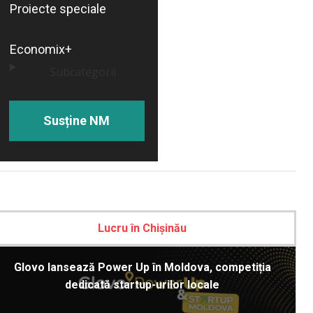
Proiecte speciale
Economix+
Subcategorii
Susține NM
Lucru în Chișinău
Glovo lansează Power Up în Moldova, competiția
dedicată startup-urilor locale