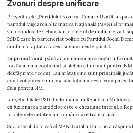
Zvonuri despre unificare
Președintele „Partidului Nostru”, Renato Usatîi, a spus 
partidul Mișcarea Alternativa Națională (MAN) al primarul
va fi condus de Ceban, iar proiectul de unificare va fi 
PSDE este în parteneriat politic cu Partidul Social Dem
confirmă faptul că acest scenariu este posibil.
În primul rând
, până acum nimeni nu a negat informația
Ion Sula, nu a confirmat și nici nu a infirmat pentru NM 
desfășurate recent, „au arătat cine sunt principalii jucăt
când voi putea confirma sau infirma ceva. Vom putea fac
Sula pentru NM.
Iar șeful filialei PSD din România în Republica Moldov
că fuzionarea partidelor este o chestiune internă a Rep
problemele cetățenilor români care trăiesc aici.
Secretarul de presă al MAN, Natalia Ixari, nu a răspuns l