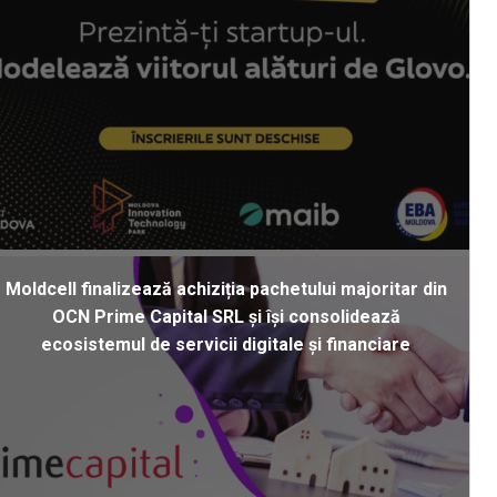
Moldcell finalizează achiziția pachetului majoritar din
OCN Prime Capital SRL și își consolidează
ecosistemul de servicii digitale și financiare