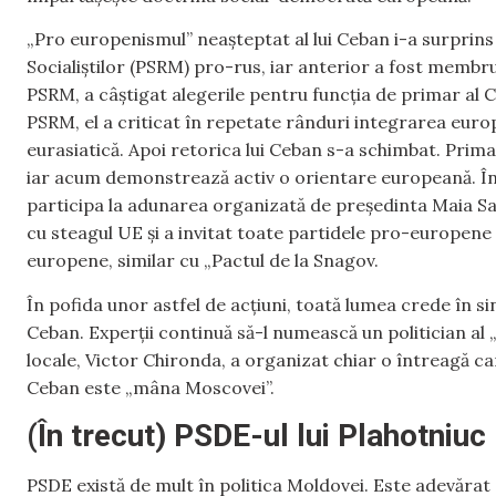
„Pro europenismul” neașteptat al lui Ceban i-a surprins
Socialiștilor (PSRM) pro-rus, iar anterior a fost membru
PSRM, a câștigat alegerile pentru funcția de primar al C
PSRM, el a criticat în repetate rânduri integrarea euro
eurasiatică. Apoi retorica lui Ceban s-a schimbat. Primar
iar acum demonstrează activ o orientare europeană. În 
participa la adunarea organizată de președinta Maia Sa
cu steagul UE și a invitat toate partidele pro-europene
europene, similar cu „Pactul de la Snagov.
În pofida unor astfel de acțiuni, toată lumea crede în s
Ceban. Experții continuă să-l numească un politician al „
locale, Victor Chironda, a organizat chiar o întreagă 
Ceban este „mâna Moscovei”.
(În trecut) PSDE-ul lui Plahotniuc
PSDE există de mult în politica Moldovei. Este adevăra