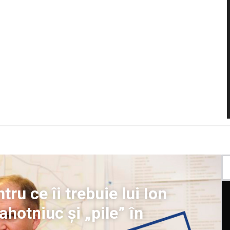
u ce îi trebuie lui Ion
ahotniuc și „pile” în