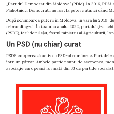
„Partidul Democrat din Moldova” (PDM). În 2016, PDM a
Plahotniuc. Democrații au fost la putere atunci când Mol
După schimbarea puterii în Moldova, în vara lui 2019, dup
rebranding-ul. În toamna anului 2022, partidul și-a sc
(PSDE), iar liderul său, fostul ministru al Agriculturii, Io
Un PSD (nu chiar) curat
PSDE cooperează activ cu PSD-ul românesc. Partidele au 
într-un pătrat. Ambele partide sunt, de asemenea, membr
asociație europeană formată din 33 de partide socialist