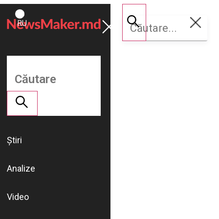
ROMÂNĂ
Susține
RU
NM
Știri
Analize
Video