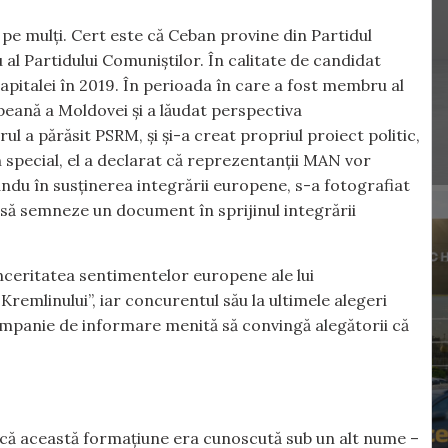
 pe mulți. Cert este că Ceban provine din Partidul
 al Partidului Comuniștilor. În calitate de candidat
apitalei în 2019. În perioada în care a fost membru al
peană a Moldovei și a lăudat perspectiva
ul a părăsit PSRM, și și-a creat propriul proiect politic,
special, el a declarat că reprezentanții MAN vor
ndu în susținerea integrării europene, s-a fotografiat
 să semneze un document în sprijinul integrării
inceritatea sentimentelor europene ale lui
Kremlinului”, iar concurentul său la ultimele alegeri
campanie de informare menită să convingă alegătorii că
t că această formațiune era cunoscută sub un alt nume –