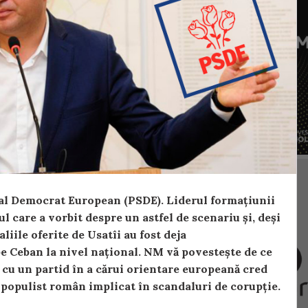
cial Democrat European (PSDE). Liderul formațiunii
l care a vorbit despre un astfel de scenariu și, deși
liile oferite de Usatîi au fost deja
pe Ceban la nivel național. NM vă povestește de ce
ă cu un partid în a cărui orientare europeană cred
d populist român implicat în scandaluri de corupție.