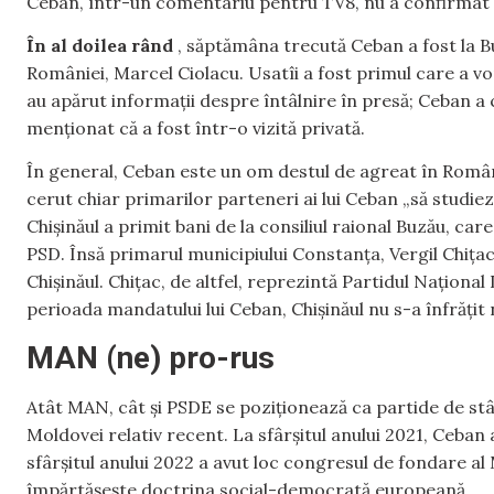
Ceban, într-un comentariu pentru TV8, nu a confirmat și
În al doilea rând
, săptămâna trecută Ceban a fost la Bu
României, Marcel Ciolacu. Usatîi a fost primul care a vor
au apărut informații despre întâlnire în presă; Ceban a c
menționat că a fost într-o vizită privată.
În general, Ceban este un om destul de agreat în Român
cerut chiar primarilor parteneri ai lui Ceban „să studiez
Chișinăul a primit bani de la consiliul raional Buzău, 
PSD. Însă primarul municipiului Constanța, Vergil Chița
Chișinăul. Chițac, de altfel, reprezintă Partidul Național
perioada mandatului lui Ceban, Chișinăul nu s-a înfrățit 
MAN (ne) pro-rus
Atât MAN, cât și PSDE se poziționează ca partide de st
Moldovei relativ recent. La sfârșitul anului 2021, Ceban 
sfârșitul anului 2022 a avut loc congresul de fondare a
împărtășește doctrina social-democrată europeană.