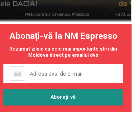
Abonați-vă la NM Espresso
Rezumat zilnic cu cele mai importante știri din
Moldova direct pe emailul dvs