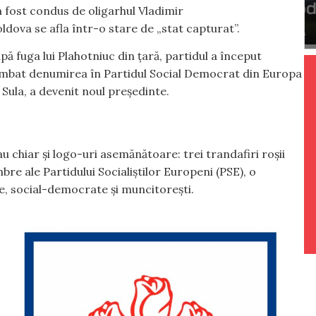
 fost condus de oligarhul Vladimir
dova se afla într-o stare de „stat capturat”.
ă fuga lui Plahotniuc din țară, partidul a început
himbat denumirea în Partidul Social Democrat din Europa
n Sula, a devenit noul președinte.
chiar și logo-uri asemănătoare: trei trandafiri roșii
e ale Partidului Socialiștilor Europeni (PSE), o
e, social-democrate și muncitorești.