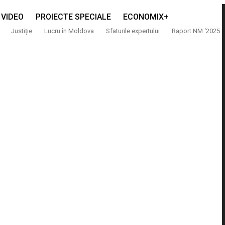
VIDEO
PROIECTE SPECIALE
ECONOMIX+
Justiție
Lucru în Moldova
Sfaturile expertului
Raport NM ‘2025