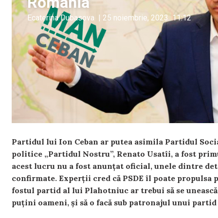
România
Ecaterina Dubasova
|
25 noiembrie, 2023
11:12
Partidul lui Ion Ceban ar putea asimila Partidul So
politice „Partidul Nostru”, Renato Usatîi, a fost primu
acest lucru nu a fost anunțat oficial, unele dintre deta
confirmate. Experții cred că PSDE îl poate propulsa 
fostul partid al lui Plahotniuc ar trebui să se uneasc
puțini oameni, și să o facă sub patronajul unui parti