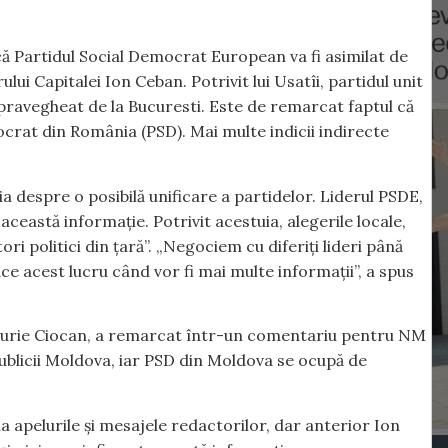
că Partidul Social Democrat European va fi asimilat de
ui Capitalei Ion Ceban. Potrivit lui Usatîi, partidul unit
supravegheat de la Bucuresti. Este de remarcat faptul că
ocrat din România (PSD). Mai multe indicii indirecte
 despre o posibilă unificare a partidelor. Liderul PSDE,
această informație. Potrivit acestuia, alegerile locale,
ori politici din țară”. „Negociem cu diferiți lideri până
e acest lucru când vor fi mai multe informații”, a spus
a, Iurie Ciocan, a remarcat într-un comentariu pentru NM
ublicii Moldova, iar PSD din Moldova se ocupă de
a apelurile și mesajele redactorilor, dar anterior Ion