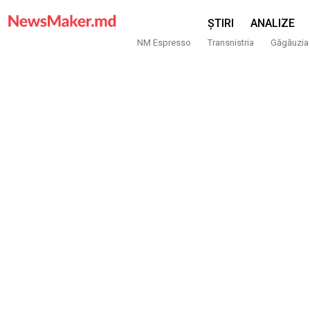
ȘTIRI
ANALIZE
NM Espresso
Transnistria
Găgăuzia