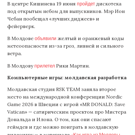
пройдет
В центре Кишинева 19 июня
дискотека
под открытым небом для выпускников. Мэр Ион
Чебан пообещал «лучших диджеев» и
фейерверк.
объявили
В Молдове
желтый и оранжевый коды
метеоопасности из-за гроз, ливней и сильного
ветра.
прилетел
В Молдову
Рики Мартин.
Компьютерные игры: молдавская разработка
Молдавская студия RSK TEAM заняла второе
место на международной конференции Nordic
Game 2026 в Швеции с игрой «MR DONALD: Save
Vatican» — сатирическим проектом про Мистера
Дональда и Илона. О том, как они спасают
геймдев и где можно поиграть в молдавскую
«Как игра из Молдовы
видеоигру — в материале