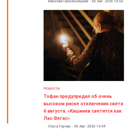
Николай Пахольницкий
-
06 Авг. 2026
14:50
Новости
Тофан предупредил об очень
высоком риске отключения света
6 августа. «Кишинев светится как
Лас-Вегас»
Ольга Горчак
-
06 Авг. 2026
14:49