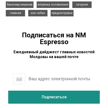
,
,
,
бакалавр кишинев
ветрянка осложнения
гагаузия
,
,
главная
ион чебан
приднестровье
Подписаться на NM
Espresso
Ежедневный дайджест главных новостей
Молдовы на вашей почте