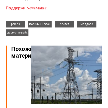
Поддержи NewsMaker!
,
,
,
,
polaris
Василий Тофан
египет
молдова
шарм-эль-шейх
Похожие
материалы