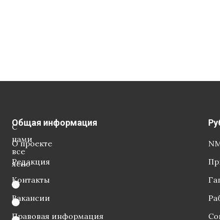
Общая информация
Ру
С
нами
О проекте
NM
все
Редакция
Пр
ясно
Контакты
Га
Вакансии
Ра
Правовая информация
Со