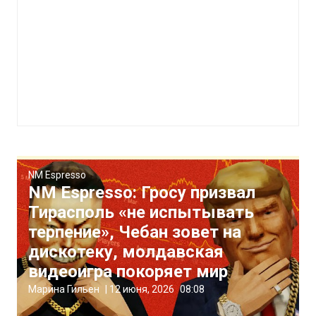
NM Espresso
NM Espresso: Гросу призвал
Тирасполь «не испытывать
терпение», Чебан зовет на
дискотеку, молдавская
видеоигра покоряет мир
Марина Гильен
|
12 июня, 2026
08:08