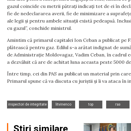
gazul coincide cu metrii pătrați indicați tot de ei în dec
fie de nedeclararea averii, fie de minimizare a suprafeței
ale legii și pentru ambele situații există pedeapsă. Inclu
cu gazul”, conchide ministrul.
Amintim că primarul capitalei Ion Ceban a publicat pe
plătească pentru gaz. Edilul s-a arătat indignat de sumă
de Administrație Moldovagaz, Vadim Ceban, în cadrul ediț
a dezvăluit că are de achitat luna aceasta peste 5000 de l
Între timp, cei din PAS au publicat un material prin car
Primarul spune că va discuta cu juriștii și îi va ataca în
,
,
,
inspectori de integritate
litvinenco
top
газ
Știri similare