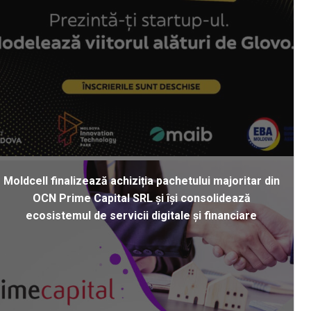
Moldcell finalizează achiziția pachetului majoritar din
OCN Prime Capital SRL și își consolidează
ecosistemul de servicii digitale și financiare