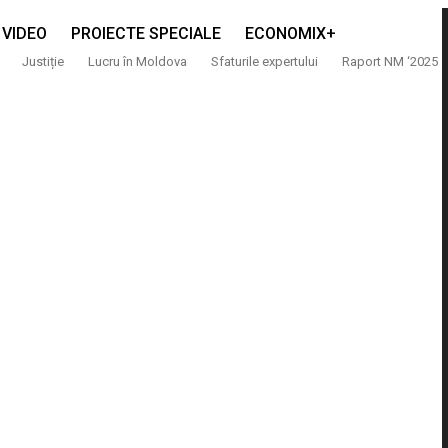
VIDEO
PROIECTE SPECIALE
ECONOMIX+
Justiție
Lucru în Moldova
Sfaturile expertului
Raport NM ‘2025