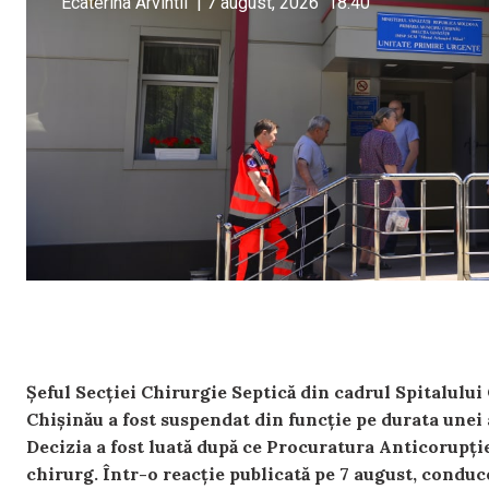
Ecaterina Arvintii
|
7 august, 2026
18:40
Șeful Secției Chirurgie Septică din cadrul Spitalulu
Chișinău a fost suspendat din funcție pe durata unei 
Decizia a fost luată după ce Procuratura Anticorupție
chirurg. Într-o reacție publicată pe 7 august, conduc