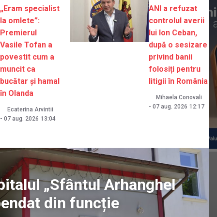
„Eram specialist
ANI a refuzat
la omlete”:
controlul averii
Premierul
lui Ion Ceban,
Vasile Tofan a
după o sesizare
povestit cum a
privind banii
muncit ca
folosiți pentru
bucătar și hamal
litigii în România
în Olanda
Mihaela Conovali
-
07 aug. 2026
12:17
Ecaterina Arvintii
-
07 aug. 2026
13:04
pitalul „Sfântul Arhanghel
pendat din funcție