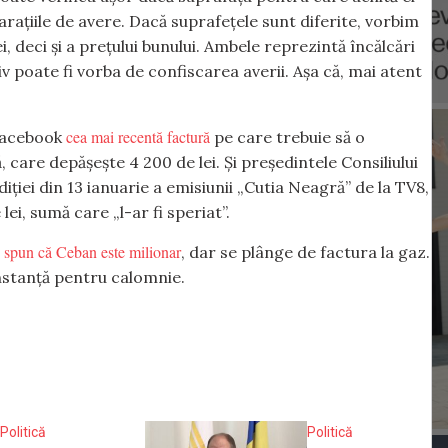
larațiile de avere. Dacă suprafețele sunt diferite, vorbim
, deci și a prețului bunului. Ambele reprezintă încălcări
siv poate fi vorba de confiscarea averii. Așa că, mai atent
cea mai recentă factură
 Facebook
pe care trebuie să o
, care depășește 4 200 de lei. Și
președintele Consiliului
iei din 13 ianuarie a emisiunii „Cutia Neagră” de la TV8,
ei, sumă care „l-ar fi speriat”.
spun că Ceban este milionar
e
, dar se plânge de factura la gaz.
 instanță pentru calomnie.
Politică
Politică