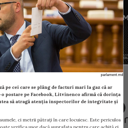
parlament.md
ă pe cei care se plâng de facturi mari la gaz că ar
r-o postare pe Facebook, Litvinenco afirmă că dorința
tea să atragă atenția inspectorilor de integritate și
 sumele, ci metrii pătrați în care locuiesc. Este periculos
 poate verifica ușor dacă suprafața pentru care achită ei