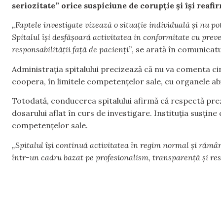
seriozitate” orice suspiciune de corupție și își reafir
„Faptele investigate vizează o situație individuală și nu pot 
Spitalul își desfășoară activitatea in conformitate cu preved
responsabilității față de pacienți”
, se arată în comunicatul
Administrația spitalului precizează că nu va comenta ci
coopera, în limitele competențelor sale, cu organele abi
Totodată, conducerea spitalului afirmă că respectă pre
dosarului aflat în curs de investigare. Instituția susțin
competențelor sale.
„Spitalul își continuă activitatea în regim normal și rămân
într-un cadru bazat pe profesionalism, transparență și res