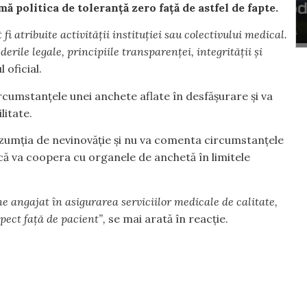
mă politica de toleranță zero față de astfel de fapte.
fi atribuite activității instituției sau colectivului medical.
erile legale, principiile transparenței, integrității și
 oficial.
rcumstanțele unei anchete aflate în desfășurare și va
litate.
zumția de nevinovăție și nu va comenta circumstanțele
e că va coopera cu organele de anchetă în limitele
e angajat în asigurarea serviciilor medicale de calitate,
pect față de pacient”,
se mai arată în reacție.