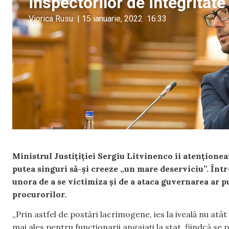
inspectorilor de integritate
Viorica Rusu
|
15 ianuarie, 2022
16:33
Ministrul Justițiției Sergiu Litvinenco îi atenționeaz
putea singuri să-și creeze „un mare deserviciu”. Înt
unora de a se victimiza și de a ataca guvernarea ar pu
procurorilor.
„Prin astfel de postări lacrimogene, ies la iveală nu atât
mai ales pentru funcționarii angajați la stat, fiindcă se