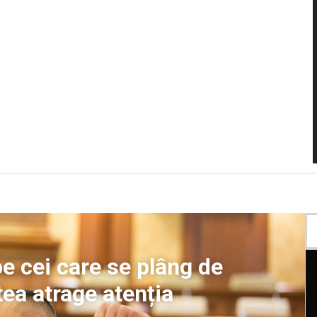
pe cei care se plâng de
tea atrage atenția