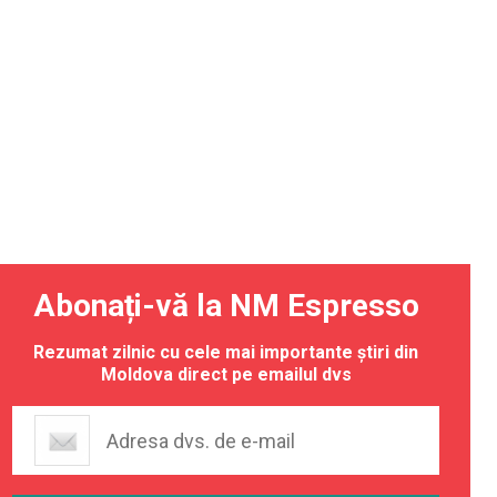
Abonați-vă la NM Espresso
Rezumat zilnic cu cele mai importante știri din
Moldova direct pe emailul dvs