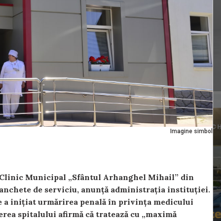
Imagine simbol
i Clinic Municipal „Sfântul Arhanghel Mihail” din
anchete de serviciu, anunță administrația instituției.
 a inițiat urmărirea penală în privința medicului
erea spitalului afirmă că tratează cu „maximă