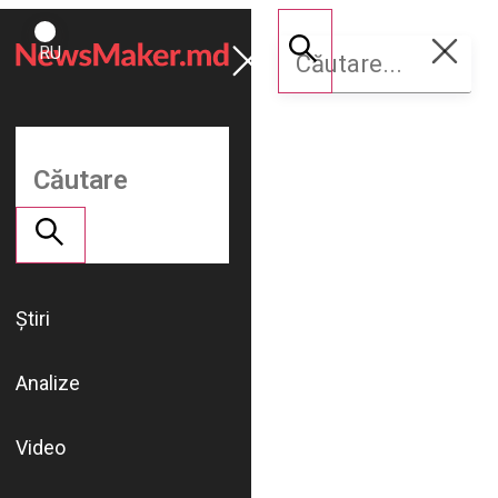
ROMÂNĂ
Susține
RU
NM
Știri
Analize
Video