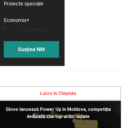
Proiecte speciale
Economix+
Subcategorii
Susține NM
Lucru în Chișinău
Glovo lansează Power Up în Moldova, competiția
dedicată startup-urilor locale