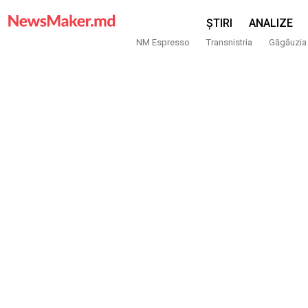
ȘTIRI
ANALIZE
NM Espresso
Transnistria
Găgăuzia