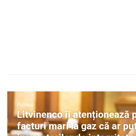
Politică
Litvinenco îi atenționează 
facturi mari la gaz că ar pu