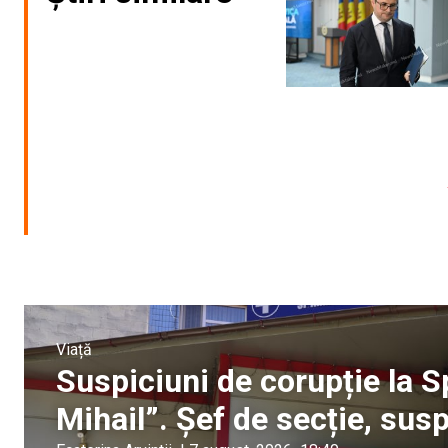
Viață
Suspiciuni de corupție la S
Mihail”. Șef de secție, sus