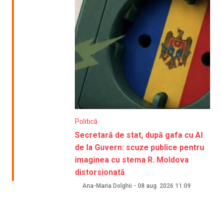
Politică
Secretară de stat, după gafa cu AI
de la Guvern: scuze publice pentru
imaginea cu stema R. Moldova
distorsionată
Ana-Maria Dolghii
-
08 aug. 2026
11:09