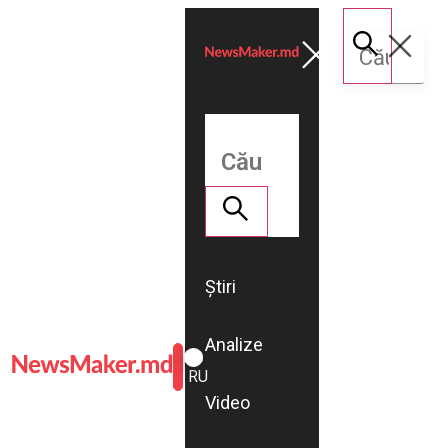
Știri
Analize
ROMÂNĂ
RU
Video