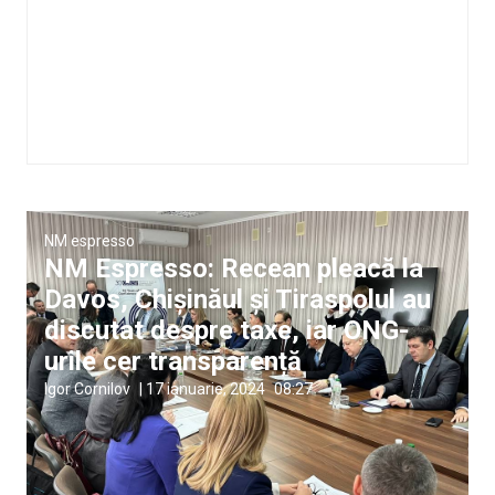
NM espresso
NM Espresso: Recean pleacă la
Davos, Chișinăul și Tiraspolul au
discutat despre taxe, iar ONG-
urile cer transparență
Igor Cornilov
|
17 ianuarie, 2024
08:27