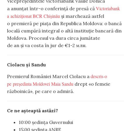
Vicepreședintele Victoriabank Vasile Donica
Victoriabank
a anunțat într-o conferință de presă că
a achiziționat BCR Chișinău
și marchează astfel
o premieră pe piața din Republica Moldova: o bancă
locală cumpără integral o altă instituție bancară din
Moldova. Procesul va dura circa jumătate
de an și va costa în jur de €1-2 млн.
Ciolacu și Sandu
descris-o
Premierul României Marcel Ciolacu a
pe președinta Moldovei Maia Sandu
drept «o femeie
războinică», pe care o admiră.
Ce ne așteaptă astăzi?
10:00 ședința Guvernului
15:00 ședința ANRE