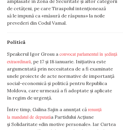
amplasate în Zona de Securitate și altor categorii
de cetățeni, pe care Tiraspolul intenționează
să le impună ca «măsură de răspuns» la noile
prevederi din Codul Vamal.
Politică
convocat parlamentul în ședință
Speakerul Igor Grosu a
extraordinară
, pe 17 și 18 ianuarie. Inițiativa este
argumentată prin necesitatea de a fi examinate
unele proiecte de acte normative de importanță
social-economică și politică pentru Republica
Moldova, care urmează a fi adoptate și aplicate
în regim de urgență.
renunță
Între timp, Galina Sajin a anunțat că
la mandatul de deputată
a Partidului Acțiune
și Solidaritate «din motive personale». Iar Curtea