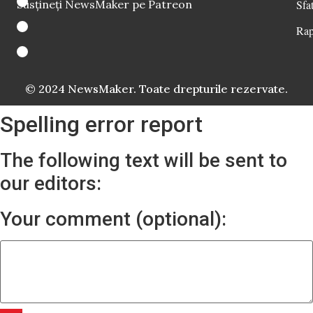
Susțineți NewsMaker pe Patreon
Sfat
Rap
© 2024 NewsMaker. Toate drepturile rezervate.
Spelling error report
The following text will be sent to
our editors:
Your comment (optional):