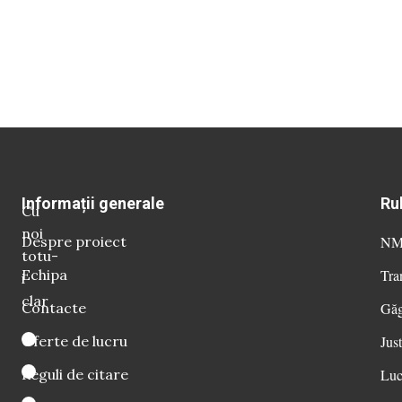
Informații generale
Ru
Cu
noi
Despre proiect
NM 
totu-
Echipa
Tra
i
clar
Contacte
Găg
Oferte de lucru
Just
Reguli de citare
Luc