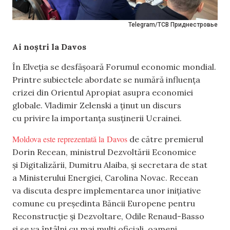
Telegram/ТСВ Приднестровье
Ai noștri la Davos
În Elveția se desfășoară Forumul economic mondial.
Printre subiectele abordate se numără influența
crizei din Orientul Apropiat asupra economiei
globale. Vladimir Zelenski a ținut un discurs
cu privire la importanța susținerii Ucrainei.
Moldova este reprezentată la Davos
de către premierul
Dorin Recean, ministrul Dezvoltării Economice
și Digitalizării, Dumitru Alaiba, și secretara de stat
a Ministerului Energiei, Carolina Novac. Recean
va discuta despre implementarea unor inițiative
comune cu președinta Băncii Europene pentru
Reconstrucție și Dezvoltare, Odile Renaud-Basso
și se va întâlni cu mai mulți oficiali, oameni