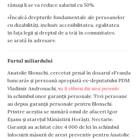
rămași li se va reduce salariul cu 50%.
«Încalcă drepturile fundamentale ale persoanelor
cu dizabilități, inclusiv accesibilitatea, egalitatea
în fața legii și dreptul de a trăi în comunitate»,
se arată în adresare.
Furtul miliardului
Anatolie Blonschi, cercetat penal în dosarul «Frauda
bancară» și persoană apropiată ex-deputatului PDM
a fi eliberat din arest preventiv
Vladimir Andronachi, v
în schimbul unor garanții personale. Trei persoane
au depus garanții personale pentru Blonschi.
Printre aceștia se numără omul de afaceri Igor
Eșanu și starețul Mănăstirii Horăști, Nectarie.
Garanții au achitat câte 4 000 de lei în schimbul
înlocuirii măsurii de arest preventiv pentru Anatolie