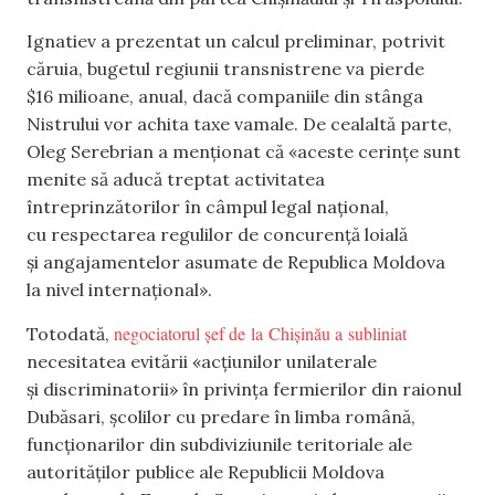
Ignatiev a prezentat un calcul preliminar, potrivit
căruia, bugetul regiunii transnistrene va pierde
$16 milioane, anual, dacă companiile din stânga
Nistrului vor achita taxe vamale. De cealaltă parte,
Oleg Serebrian a menționat că «aceste cerințe sunt
menite să aducă treptat activitatea
întreprinzătorilor în câmpul legal național,
cu respectarea regulilor de concurență loială
și angajamentelor asumate de Republica Moldova
la nivel internațional».
negociatorul șef de la Chișinău a subliniat
Totodată,
necesitatea evitării «acțiunilor unilaterale
și discriminatorii» în privința fermierilor din raionul
Dubăsari, școlilor cu predare în limba română,
funcționarilor din subdiviziunile teritoriale ale
autorităților publice ale Republicii Moldova