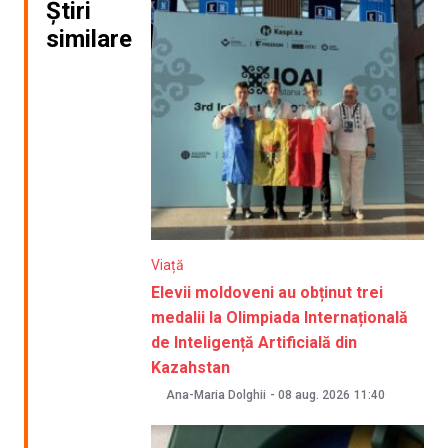
Știri
similare
Viață
Elevii moldoveni au obținut trei
medalii la Olimpiada Internațională
de Inteligență Artificială din
Kazahstan
Ana-Maria Dolghii
-
08 aug. 2026
11:40