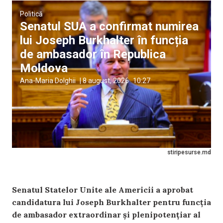
Politică
Senatul SUA a confirmat numirea
lui Joseph Burkhalter în funcția
de ambasador în Republica
Moldova
Ana-Maria Dolghii
|
8 august, 2026
10:27
stiripesurse.md
Senatul Statelor Unite ale Americii a aprobat
candidatura lui Joseph Burkhalter pentru funcția
de ambasador extraordinar și plenipotențiar al