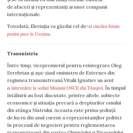
de afaceri și reprezentanți ai unor companii
internaționale.
al cincilea forum
Totodată, Eleviația va găzdui cel de-
pentru pace în Ucraina
.
Transnistria
Între timp, vicepremierul pentru reintegrare Oleg
Serebrian și așa-zisul «ministru de Externe» din
regiunea transnistreană Vitalii Ignatiev au avut
întrevedere la sediul Misiunii OSCE din Tiraspol
o
. În timpul
întâlnirii au fost discutate, printre altele, subiecte
economice și situația precară a drepturilor omului
din stânga Nistrului. Aceasta este prima ședință
de lucru din anul curent a reprezentanților politici
în procesul de negocieri pentru reglementarea
transnistreană din partea Chișinăului şi Tiraspolului.