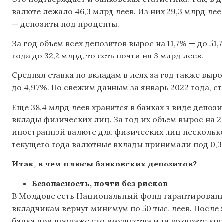
валюте лежало 46,3 млрд леев. Из них 29,3 млрд ле
— депозиты под проценты.
За год объем всех депозитов вырос на 11,7% — до 51
года до 32,2 млрд, то есть почти на 3 млрд леев.
Средняя ставка по вкладам в леях за год также выро
до 4,97%. По свежим данным за январь 2022 года, 
Еще 38,4 млрд леев хранится в банках в виде депози
вклады физических лиц. За год их объем вырос на 2
иностранной валюте для физических лиц несколько 
текущего года валютные вклады принимали под 0,3
Итак, в чем плюсы банковских депозитов?
Безопасность, почти без рисков
В Молдове есть Национальный фонд гарантирования 
вкладчикам вернут минимум по 50 тыс. леев. Посл
банка при продаже его имущества или возврате кр