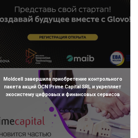
Moldcell завершила приобретение контрольного
пакета акций OCN Prime Capital SRL и укрепляет
экосистему цифровых и финансовых сервисов