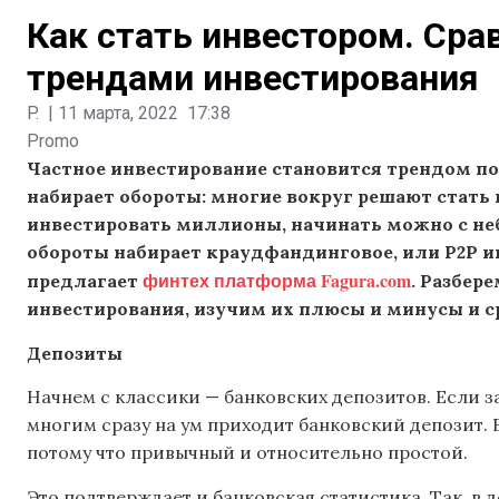
Как стать инвестором. Сра
трендами инвестирования
P.
|
11 марта, 2022
17:38
Promo
Частное инвестирование становится трендом по
набирает обороты: многие вокруг решают стать 
инвестировать миллионы, начинать можно с н
обороты набирает краудфандинговое, или P2P и
финтех платформа Fagura.com
предлагает
. Разбер
инвестирования, изучим их плюсы и минусы и с
Депозиты
Начнем с классики — банковских депозитов. Если з
многим сразу на ум приходит банковский депозит.
потому что привычный и относительно простой.
Это подтверждает и банковская статистика. Так, в 