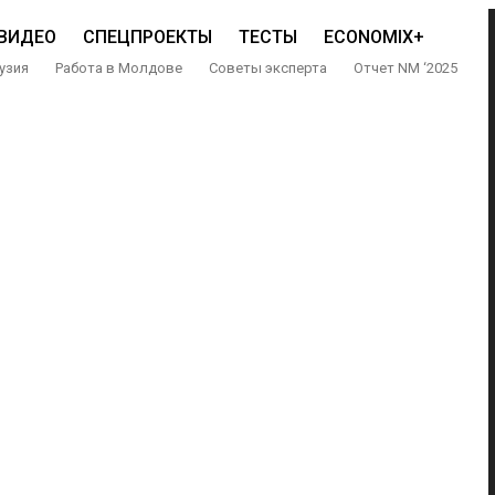
ВИДЕО
СПЕЦПРОЕКТЫ
ТЕСТЫ
ECONOMIX+
узия
Работа в Молдове
Советы эксперта
Отчет NM ‘2025