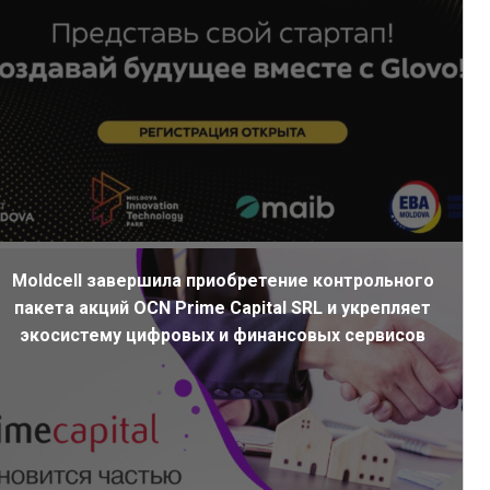
Moldcell завершила приобретение контрольного
пакета акций OCN Prime Capital SRL и укрепляет
экосистему цифровых и финансовых сервисов