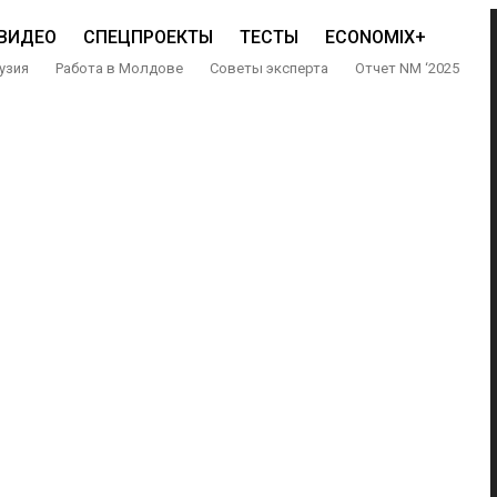
ВИДЕО
СПЕЦПРОЕКТЫ
ТЕСТЫ
ECONOMIX+
узия
Работа в Молдове
Советы эксперта
Отчет NM ‘2025