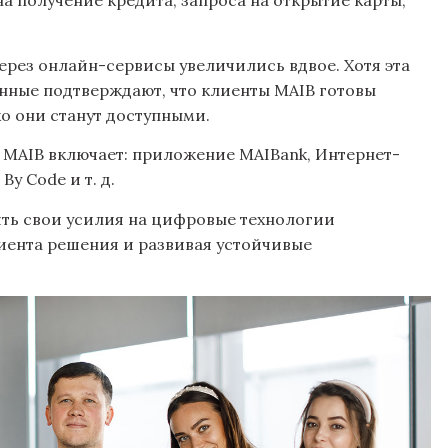
а получение кредита, запроса на открытие карты,
ерез онлайн-сервисы увеличились вдвое. Хотя эта
нные подтверждают, что клиенты MAIB готовы
о они станут доступными.
г MAIB включает: приложение MAIBank, Интернет-
By Code и т. д.
ять свои усилия на цифровые технологии
иента решения и развивая устойчивые