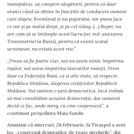
manipuleze, să cumpere alegătorii, pentru că doar
atunci când va obține în funcțiile de conducere oameni
care slujesc Kremlinul și nu poporului, vor putea face
ce vor și pe malul drept, și pe cel stâng. (…) Repet, nu
are cum să se întâmple acest lucru (nr. red: anexarea
Transnistriei la Rusia), pentru că există scutul
ucrainean, nu există acest risc”
.
„Vreau să fie foarte clar, noi nu avem nimic împotriva
rușilor, noi avem împotriva tancurilor rusești. Vrem
doar ca Federația Rusă, ca și alte state, să respecte
Republica Moldova, alegerea cetățenilor Republicii
Moldova. Noi suntem o țară democratică, încă trebuie
să mai consolidăm această democrație, dar oamenii
decid ce fac, unde merg, cu cine cooperează”
, a
continuat președinta Maia Sandu.
Amintim că miercuri, 28 februarie, la Tiraspol a avut
loc „congresul deputaților de toate nivelurile”, din