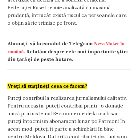
Federației Ruse trebuie analizată cu maximă
prudență, întrucât există riscul ca persoanele care
o obțin să fie trimise pe front.
NewsMaker în
Abonați-vă la canalul de Telegram
română.
Relatăm despre cele mai importante știri
din țară și de peste hotare.
Vreți să susțineți ceea ce facem?
Puteți contribui la realizarea jurnalismului calitativ.
Pentru aceasta, puteți contribui printr-o donație
unică prin sistemul E-commerce de la maib sau
puteți întocmi un abonament lunar pe Patreon! În
acest mod, puteți fi parte a schimbării în bine
pentru Moldova. Datorită contribuției dvs, noi vom