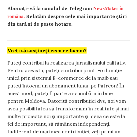
NewsMaker în
Abonați-vă la canalul de Telegram
română.
Relatăm despre cele mai importante știri
din țară și de peste hotare.
Vreți să susțineți ceea ce facem?
Puteți contribui la realizarea jurnalismului calitativ.
Pentru aceasta, puteți contribui printr-o donație
unică prin sistemul E-commerce de la maib sau
puteți întocmi un abonament lunar pe Patreon! În
acest mod, puteți fi parte a schimbării în bine
pentru Moldova. Datorită contribuției dvs, noi vom
avea posibilitatea să transformăm în realitate și mai
multe proiecte noi și importante și, ceea ce este la
fel de important, să rămânem independenți.
Indiferent de mărimea contribuției, veți primi un