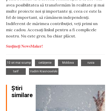
avea posibilitatea să transformăm în realitate și mai
multe proiecte noi și importante și, ceea ce este la
fel de important, să rămânem independenți.
Indiferent de mărimea contribuției, veți primi un
mic cadou. Accesați linkul pentru a fi complicele
nostru. Nu este greu, ba chiar plăcut.
Susțineți NewsMaker!
,
,
,
,
10 ori mai scump
cetățenie
Moldova
rusia
,
tarif
Vadim Krasnoselski
Știri
similare