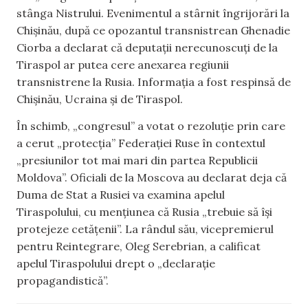
stânga Nistrului. Evenimentul a stârnit îngrijorări la
Chișinău, după ce opozantul transnistrean Ghenadie
Ciorba a declarat că deputații nerecunoscuți de la
Tiraspol ar putea cere anexarea regiunii
transnistrene la Rusia. Informația a fost respinsă de
Chișinău, Ucraina și de Tiraspol.
În schimb, „congresul” a votat o rezoluție prin care
a cerut „protecția” Federației Ruse în contextul
„presiunilor tot mai mari din partea Republicii
Moldova”. Oficiali de la Moscova au declarat deja că
Duma de Stat a Rusiei va examina apelul
Tiraspolului, cu mențiunea că Rusia „trebuie să își
protejeze cetățenii”. La rândul său, vicepremierul
pentru Reintegrare, Oleg Serebrian, a calificat
apelul Tiraspolului drept o „declarație
propagandistică”.