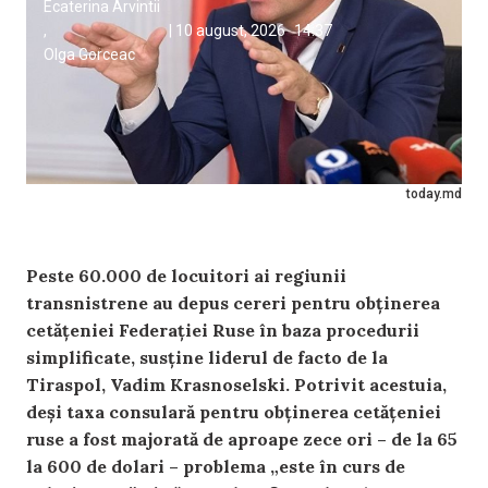
Ecaterina Arvintii
,
|
10 august, 2026
14:37
Olga Gorceac
today.md
Peste 60.000 de locuitori ai regiunii
transnistrene au depus cereri pentru obținerea
cetățeniei Federației Ruse în baza procedurii
simplificate, susține liderul de facto de la
Tiraspol, Vadim Krasnoselski. Potrivit acestuia,
deși taxa consulară pentru obținerea cetățeniei
ruse a fost majorată de aproape zece ori – de la 65
la 600 de dolari – problema „este în curs de