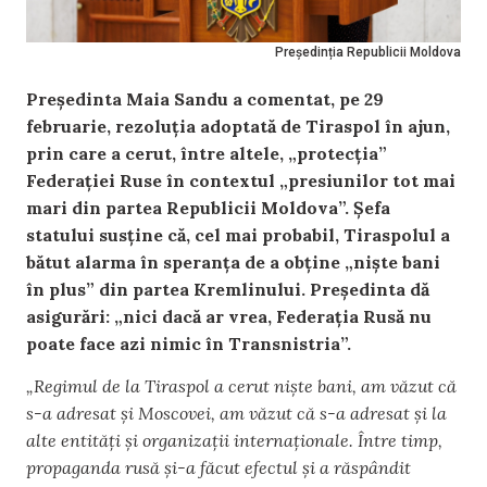
Președinția Republicii Moldova
Președinta Maia Sandu a comentat, pe 29
februarie, rezoluția adoptată de Tiraspol în ajun,
prin care a cerut, între altele, „protecția”
Federației Ruse în contextul „presiunilor tot mai
mari din partea Republicii Moldova”. Șefa
statului susține că, cel mai probabil, Tiraspolul a
bătut alarma în speranța de a obține „niște bani
în plus” din partea Kremlinului. Președinta dă
asigurări: „nici dacă ar vrea, Federația Rusă nu
poate face azi nimic în Transnistria”.
„Regimul de la Tiraspol a cerut niște bani, am văzut că
s-a adresat și Moscovei, am văzut că s-a adresat și la
alte entități și organizații internaționale. Între timp,
propaganda rusă și-a făcut efectul și a răspândit