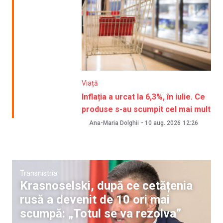
Viață
Inflația a urcat la 6,3%, în iulie. Ce
produse s-au scumpit cel mai mult
Ana-Maria Dolghii
-
10 aug. 2026
12:26
Transnistria
Krasnoselski, după ce cetățenia
rusă a devenit de 10 ori mai
scumpă: „Totul se va rezolva”