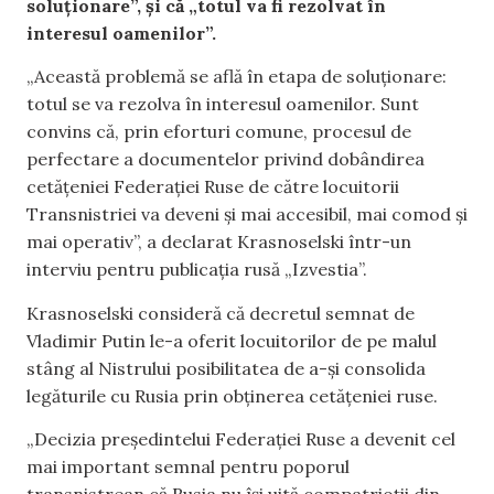
soluționare”, și că „totul va fi rezolvat în
interesul oamenilor”.
„Această problemă se află în etapa de soluționare:
totul se va rezolva în interesul oamenilor. Sunt
convins că, prin eforturi comune, procesul de
perfectare a documentelor privind dobândirea
cetățeniei Federației Ruse de către locuitorii
Transnistriei va deveni și mai accesibil, mai comod și
mai operativ”, a declarat Krasnoselski într-un
interviu pentru publicația rusă „Izvestia”.
Krasnoselski consideră că decretul semnat de
Vladimir Putin le-a oferit locuitorilor de pe malul
stâng al Nistrului posibilitatea de a-și consolida
legăturile cu Rusia prin obținerea cetățeniei ruse.
„Decizia președintelui Federației Ruse a devenit cel
mai important semnal pentru poporul
transnistrean că Rusia nu își uită compatrioții din