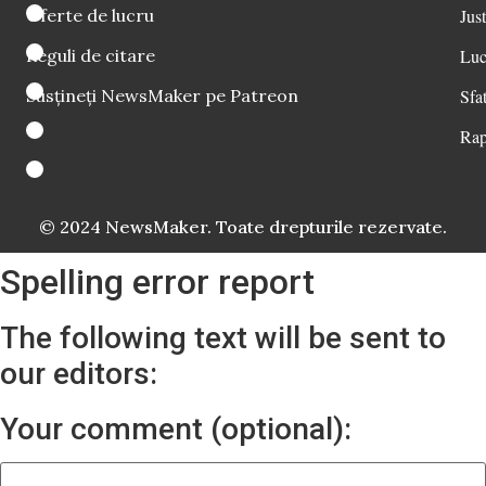
Oferte de lucru
Just
Reguli de citare
Luc
Susțineți NewsMaker pe Patreon
Sfat
Rap
© 2024 NewsMaker. Toate drepturile rezervate.
Spelling error report
The following text will be sent to
our editors:
Your comment (optional):