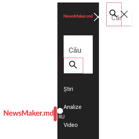
Știri
Analize
ROMÂNĂ
RU
Video