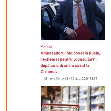
Politică
Ambasadorul Moldovei în Rusia,
rechemat pentru „consultări”,
după ce o dronă a căzut la
Crocmaz
Mihaela Conovali
-
10 aug. 2026
12:39