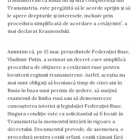
Transnistria, este pregătită să le acorde sprijin și să
le apere drepturile și interesele, inclusiv prin
procedura simplificată de acordare a cetățeniei”, a
mai declarat Krasnoselski.
Amintim că, pe 15 mai, președintele Federației Ruse,
Vladimir Putin, a semnat un decret care simplifică
procedura de obținere a cetățeniei ruse pentru
locuitorii regiunii transnistrene. Astfel, aceștia nu
mai sunt obligați să locuiască timp de cinci ani în
Rusia în baza unui permis de ședere, să susțină
examenul de limba rusă sau să demonstreze
cunoașterea istoriei și legislației Federației Ruse.
Singura condiție este ca solicitantul să fi locuit în
Transnistria la momentul intrării în vigoare a
decretului. Documentul prevede, de asemenea, o
procedură pentru copiii orfani, copiii rămași fără