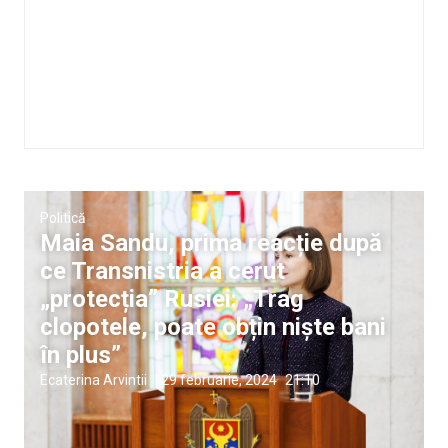
Politică
Maia Sandu, prima reacție după
ce Transnistria a cerut
„protecția” Rusiei: „Trag
clopotele, poate obțin niște bani
în plus”
Ecaterina Arvintii
|
29 februarie, 2024
21:10