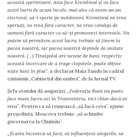
această sperietoare. Asta face Kremlinul și va face
acest lucru de acum încolo, mai ales că avem un an
electoral, să-i sperie pe moldoveni. Kremlinul ne vrea
speriați, ne vrea fără caracter, ne vrea conduși de
oameni fără caracter ca să-și promovezi interesele. Nu
putem să permitem acest lucru, trebuie să ținem la
pacea noastră, iar pacea noastră depinde de unitate
noastră. (…) Tiraspolul are nevoie de bani, respectiv
această încercare de a trage clopotele, poate obține
niște bani în plus”
, a declarat Maia Sandu în cadrul
emisiunii „Cabinetul din umbră”, de la Jurnal TV.
Șefa statului dă asigurări:
„Federația Rusă nu poate
face mare lucru azi în Transnistria, nici chiar dacă ar
vrea”
. Pentru ca să reușească „să facă ceva”, spune
președinta, Moscova trebuie „să schimbe
guvernarea la Chișinău”.
„Și asta încearcă să facă, să influențeze alegerile, să