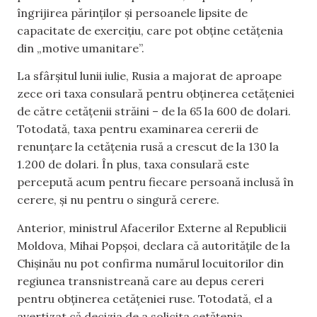
îngrijirea părinților și persoanele lipsite de
capacitate de exercițiu, care pot obține cetățenia
din „motive umanitare”.
La sfârșitul lunii iulie, Rusia a majorat de aproape
zece ori taxa consulară pentru obținerea cetățeniei
de către cetățenii străini – de la 65 la 600 de dolari.
Totodată, taxa pentru examinarea cererii de
renunțare la cetățenia rusă a crescut de la 130 la
1.200 de dolari. În plus, taxa consulară este
percepută acum pentru fiecare persoană inclusă în
cerere, și nu pentru o singură cerere.
Anterior, ministrul Afacerilor Externe al Republicii
Moldova, Mihai Popșoi, declara că autoritățile de la
Chișinău nu pot confirma numărul locuitorilor din
regiunea transnistreană care au depus cereri
pentru obținerea cetățeniei ruse. Totodată, el a
avertizat că decizia de a solicita cetățenia