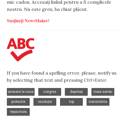
mic cadou. Accesați linkul pentru a fi complicele
nostru. Nu este greu, ba chiar plăcut.
Susțineți NewsMaker!
If you have found a spelling error, please, notify us
by selecting that text and pressing
Ctrl+Enter
.
,
,
,
,
anexare la rusia
congres
deputați
maia sandu
,
,
,
,
protectie
rezoluție
top
transnistria
тирасполь