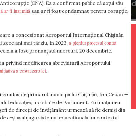
 Anticorupție (CNA). Ea a confirmat public că soțul său
ă ar fi luat mită
sau ar fi fost condamnat pentru corupție.
r, care a concesionat Aeroportul Internațional Chișinău
a pierdut procesul contra
i zece ani mai târziu, în 2023,
Decizia a fost pronunțată miercuri, 20 decembrie.
ia privind modificarea abreviaturii Aeroportului
inițiativa a costat zero lei
.
i condus de primarul municipiului Chișinău, Ion Ceban —
 Codul educației, aprobate de Parlament. Formațiunea
șefi de direcții de învățământ urmează să fie demiși din
de a-și «subjuga sistemul educațional», în contextul