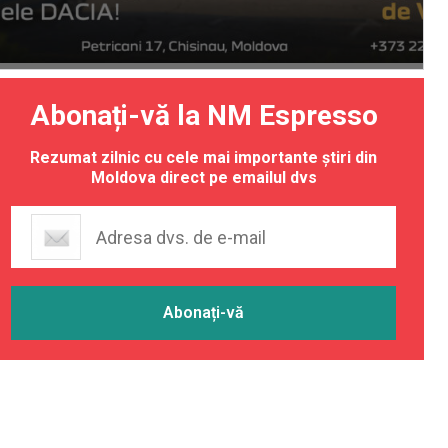
Abonați-vă la NM Espresso
Rezumat zilnic cu cele mai importante știri din
Moldova direct pe emailul dvs