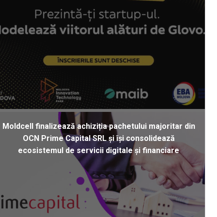
Moldcell finalizează achiziția pachetului majoritar din
OCN Prime Capital SRL și își consolidează
ecosistemul de servicii digitale și financiare