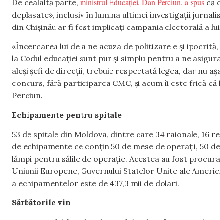
ministrul Educației, Dan Perciun, a spus
De cealaltă parte,
că d
deplasate», inclusiv în lumina ultimei investigații jurnali
din Chișinău ar fi fost implicați campania electorală a l
«Încercarea lui de a ne acuza de politizare e și ipocrită, 
la Codul educației sunt pur și simplu pentru a ne asigur
aleși șefi de direcții, trebuie respectată legea, dar nu a
concurs, fără participarea CMC, și acum îi este frică că l
Perciun.
Echipamente pentru spitale
53 de spitale din Moldova, dintre care 34 raionale, 16 re
de echipamente ce conțin 50 de mese de operații, 50 de
lămpi pentru sălile de operație. Acestea au fost procura
Uniunii Europene, Guvernului Statelor Unite ale Americii 
a echipamentelor este de 437,3 mii de dolari.
Sărbătorile vin