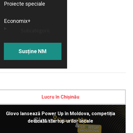
Proiecte speciale
Economix+
Subcategorii
Susține NM
Lucru în Chișinău
Glovo lansează Power Up în Moldova, competiția
dedicată startup-urilor locale