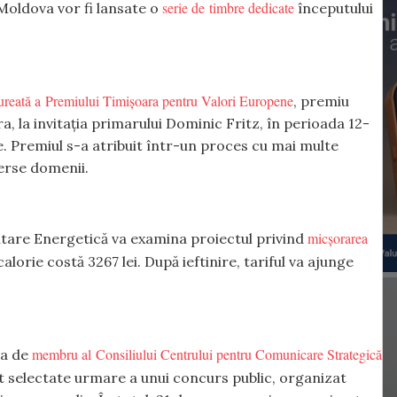
serie de timbre dedicate
Moldova vor fi lansate o
începutului
ureată a Premiului Timișoara pentru Valori Europene
, premiu
ra, la invitația primarului Dominic Fritz, în perioada 12-
ie. Premiul s-a atribuit într-un proces cu mai multe
verse domenii.
micșorarea
ntare Energetică va examina proiectul privind
calorie costă 3267 lei. După ieftinire, tariful va ajunge
membru al Consiliului Centrului pentru Comunicare Strategică
ia de
st selectate urmare a unui concurs public, organizat