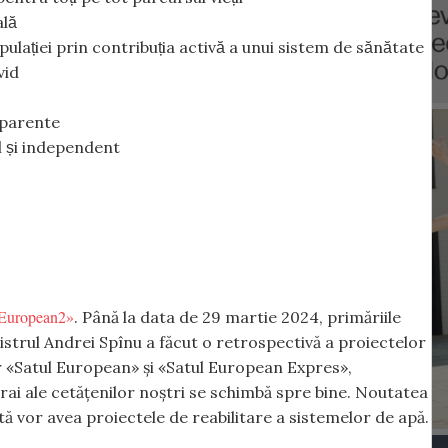
lă
populației prin contribuția activă a unui sistem de sănătate
vid
nsparente
l și independent
l European2»
. Până la data de 29 martie 2024, primăriile
istrul Andrei Spînu a făcut o retrospectivă a proiectelor
 «Satul European» și «Satul European Expres»,
trai ale cetățenilor noștri se schimbă spre bine. Noutatea
ă vor avea proiectele de reabilitare a sistemelor de apă.