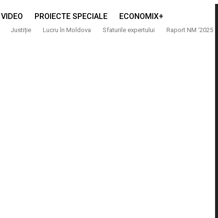
VIDEO
PROIECTE SPECIALE
ECONOMIX+
Justiție
Lucru în Moldova
Sfaturile expertului
Raport NM ‘2025