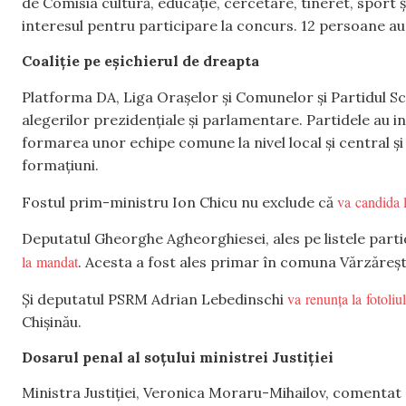
de Comisia cultură, educație, cercetare, tineret, sport 
interesul pentru participare la concurs. 12 persoane au
Coaliție pe eșichierul de dreapta
Platforma DA, Liga Orașelor și Comunelor și Partidul S
alegerilor prezidențiale și parlamentare. Partidele au i
formarea unor echipe comune la nivel local și central și s
formațiuni.
va candida l
Fostul prim-ministru Ion Chicu nu exclude că
Deputatul Gheorghe Agheorghiesei, ales pe listele partid
la mandat
. Acesta a fost ales primar în comuna Vărzăreșt
va renunța la fotoliu
Și deputatul PSRM Adrian Lebedinschi
Chișinău.
Dosarul penal al soțului ministrei Justiției
Ministra Justiției, Veronica Moraru-Mihailov, comentat z