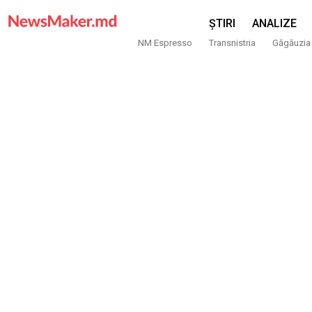
ȘTIRI
ANALIZE
NM Espresso
Transnistria
Găgăuzia