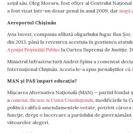
soțul său, Oleg Moraru, fost ofițer al Centrului Național
neagă c
a fost vizat într-un dosar penal în anul 2009, dar
Aeroportul Chișinău
Avia Invest, compania afiliată oligarhului fugar Ilan Șo
din 2013, până la revenirea acestuia în gestiunea statulu
Agenției Proprietății Publice
la Curtea Supremă de Justiție. 
Ministrul Infrastructurii Andrei Spînu a comentat deciz
Internațional Chișinău. Acesta le-a spus jurnaliștilor că
MAN și PAS împart educația?
Mișcarea Alternativa Națională (MAN) — partid fondat ș
contestat, din nou, la Curtea Constituțională
a
, modificările la
politică califică amendamentele votate, potrivit cărora 
funcție, drept o încercare a partidului de guvernământ 
viitoarelor alegeri.