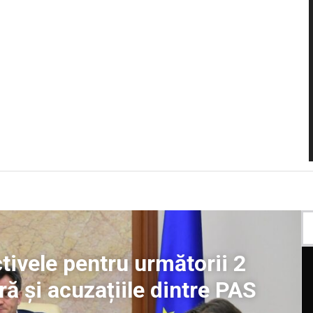
ivele pentru următorii 2
ură și acuzațiile dintre PAS