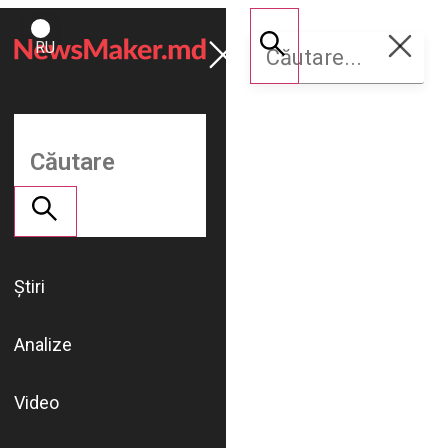
ROMÂNĂ
Susține
RU
NM
Știri
Analize
Video