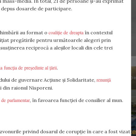
și mass-media. În total, 21 de persoane și-au exprimat
 depus dosarele de participare.
coaliție de dreapta
chimbării au format o
în contextul
nițiat pregătirile pentru următoarele alegeri prin
usținerea reciprocă a aleșilor locali din cele trei
a funcția de președinte al țării
.
renunță
ului de guvernare Acțiune și Solidaritate,
i din raionul Nisporeni.
l de parlamentar
, în favoarea funcției de consilier al mun.
vonurile privind dosarul de corupție în care a fost vizat