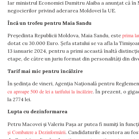
Iar ministrul Economiei Dumitru Alaiba a anunțat că în 
negocierilor privind aderarea Moldovei la UE.
Încă un trofeu pentru Maia Sandu
prima la
Președinta Republicii Moldova, Maia Sandu, este
dotat cu 30.000 Euro. Șefa statului se va afla la Timișoa
13 ianuarie 2024, pentru a primi această înaltă distincț
etape, de către un juriu format din personalități din di
Tarif mai mic pentru încălzire
În ședința de vineri, Agenția Națională pentru Regleme
cu aproape 500 de lei a tarifului la încălzire
. În prezent, o giga
la 2774 lei.
Lupta cu dezinformarea
Petru Macovei și Valeriu Pașa ar putea fi numiți în funcț
și Combatere a Dezinformării
. Candidaturile acestora au fo