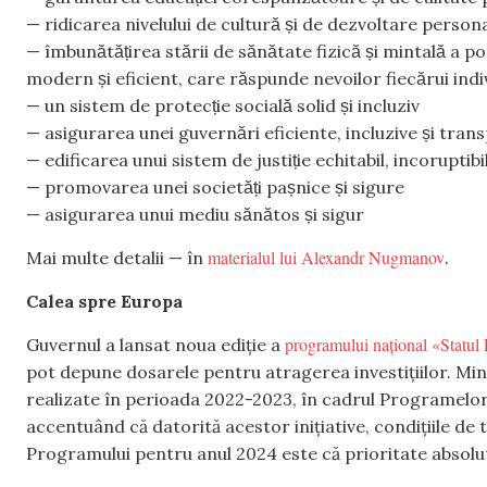
— ridicarea nivelului de cultură și de dezvoltare persona
— îmbunătățirea stării de sănătate fizică și mintală a 
modern și eficient, care răspunde nevoilor fiecărui indi
— un sistem de protecție socială solid și incluziv
— asigurarea unei guvernări eficiente, incluzive și tra
— edificarea unui sistem de justiție echitabil, incoruptibi
— promovarea unei societăți pașnice și sigure
— asigurarea unui mediu sănătos și sigur
materialul lui Alexandr Nugmanov
Mai multe detalii — în
.
Calea spre Europa
programului național «Statu
Guvernul a lansat noua ediție a
pot depune dosarele pentru atragerea investițiilor. Min
realizate în perioada 2022-2023, în cadrul Programelor
accentuând că datorită acestor inițiative, condițiile de 
Programului pentru anul 2024 este că prioritate absolut