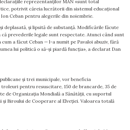
eclarațiile reprezentanților MAN «sunt total
stice, potrivit căreia lucrătorii din sistemul educațional
ui Ion Ceban pentru alegerile din noiembrie.
și deplasată, și lipsită de substanță. Modificările făcute
a că prevederile legale sunt respectate. Atunci când sunt
șa cum a făcut Ceban — l-a numit pe Pavaloi abuziv, fără
umea lui politică o să-și piardă funcția», a declarat Dan
publicane și trei municipale, vor beneficia
 troleuri pentru resuscitare, 150 de brancarde, 35 de
te de Organizația Mondială a Sănătății, cu suportul
și Biroului de Cooperare al Elveției. Valoarea totală