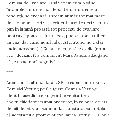
Comisia de Evaluare. O să vedem cum o să se
întâmple lucrurile mai departe, dar da, este o
tendință, se creează. Este un număr tot mai mare
de asemenea decizii și, evident, aceste decizii cumva
pun în lumină proastă tot procesul de evaluare,
pentru că poate să fie un caz, poate să se justifice
un caz, dar când numărul crește, atunci nu e clar
unde mergem. (…) Eu nu am cum să le explic (nota
red.: deciziile)”, a comunicat Maia Sandu, adăugând
că „e un semnal negativ”.
***
Amintim că, ultima dată, CSP a respins un raport al
Comisiei Vetting pe 6 august. Comisia Vetting
identificase discrepanțe între veniturile și
cheltuielile familiei unui procuror, în valoare de 731
de mii de lei, și a recomandat constatarea faptului
că acesta nu a promovat evaluarea. Totuși, CSP nu a