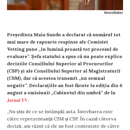
NewsMaker
Președinta Maia Sandu a declarat că numărul tot
mai mare de rapoarte respinse ale Comisiei
Vetting pune „în lumină proastă tot procesul de
evaluare”. Șefa statului a spus că nu poate explica
deciziile Consiliului Superior al Procurorilor
(CSP) și ale Consiliului Superior al Magistraturii
(CSM), dar că acestea transmit „un semnal
negativ”. Declarațiile au fost făcute la ediția din 6
august a emisiunii „Cabinetul din umbră” de la
Jurnal TV
.
„Nu știu de ce se întâmplă asta. Întrebarea este
către reprezentanții CSM și CSP. În cazul câtorva
decizii, am văzut că ele au fost contestate de către