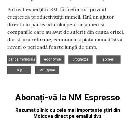
Potrivit experților BM, fără eforturi privind
creșterea productivității muncii, fără un ajutor
direct din partea statului pentru șomeri și
companiile care au avut de suferit din cauza crizei,
dar și fără reforme, economia și piața muncii își va
reveni o perioadă foarte lungă de timp.
,
,
,
,
banca mondială
economie
prognoza
șomeri
,
top
молдова
Abonați-vă la NM Espresso
Rezumat zilnic cu cele mai importante știri din
Moldova direct pe emailul dvs