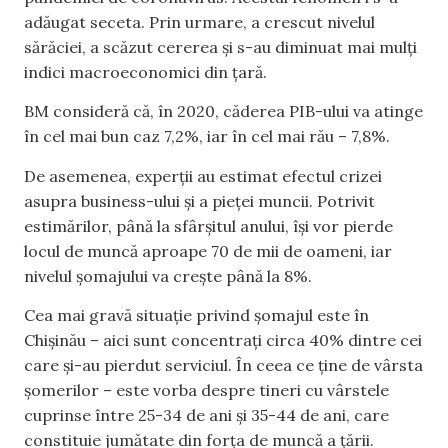
adăugat seceta. Prin urmare, a crescut nivelul
sărăciei, a scăzut cererea și s-au diminuat mai mulți
indici macroeconomici din țară.
BM consideră că, în 2020, căderea PIB-ului va atinge
în cel mai bun caz 7,2%, iar în cel mai rău – 7,8%.
De asemenea, experții au estimat efectul crizei
asupra business-ului și a pieței muncii. Potrivit
estimărilor, până la sfârșitul anului, își vor pierde
locul de muncă aproape 70 de mii de oameni, iar
nivelul șomajului va crește până la 8%.
Cea mai gravă situație privind șomajul este în
Chișinău – aici sunt concentrați circa 40% dintre cei
care și-au pierdut serviciul. În ceea ce ține de vârsta
șomerilor – este vorba despre tineri cu vârstele
cuprinse între 25-34 de ani și 35-44 de ani, care
constituie jumătate din forța de muncă a țării.