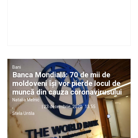
Bani
Banca Mondială: 70 de mii de
moldoveni își vor pierde locul de
muncă din cauza coronavirusului
Natalia Melnic
,
|
23 decembrie, 2020
13:55
Stela Untila