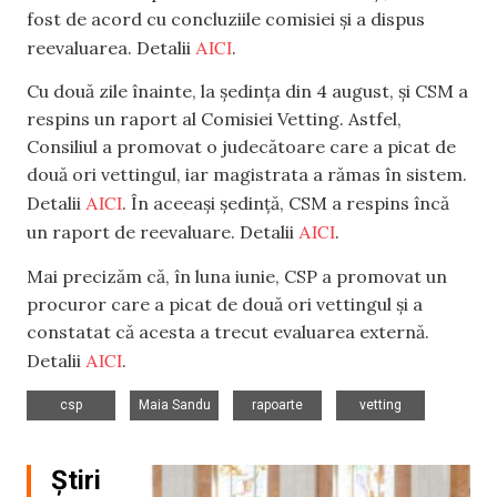
fost de acord cu concluziile comisiei și a dispus
AICI
reevaluarea. Detalii
.
Cu două zile înainte, la ședința din 4 august, și CSM a
respins un raport al Comisiei Vetting. Astfel,
Consiliul a promovat o judecătoare care a picat de
două ori vettingul, iar magistrata a rămas în sistem.
AICI
Detalii
. În aceeași ședință, CSM a respins încă
AICI
un raport de reevaluare. Detalii
.
Mai precizăm că, în luna iunie, CSP a promovat un
procuror care a picat de două ori vettingul și a
constatat că acesta a trecut evaluarea externă.
AICI
Detalii
.
,
,
,
csp
Maia Sandu
rapoarte
vetting
Știri