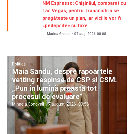
NM Espresso: Chișinăul, comparat cu
Las Vegas, pentru Transnistria se
pregătește un plan, iar viciile vor fi
«pedepsite» cu taxe
Marina Ghilien
-
07 aug. 2026
08:08
Politică
Maia Sandu, despre rapoartele
vetting respinse de CSP și CSM:
„Pun în lumină proastă tot
procesul de evaluare”
Mihaela Conovali
|
7 august, 2026
09:56