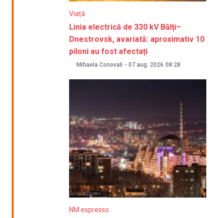
Viață
Linia electrică de 330 kV Bălți–
Dnestrovsk, avariată: aproximativ 10
piloni au fost afectați
Mihaela Conovali
-
07 aug. 2026
08:28
NM espresso