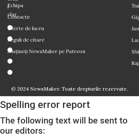
Echipa
Tra
i
clar
Contacte
Găg
Oferte de lucru
Just
Reguli de citare
Luc
Susțineți NewsMaker pe Patreon
Sfat
Rap
© 2024 NewsMaker. Toate drepturile rezervate.
Spelling error report
The following text will be sent to
our editors: