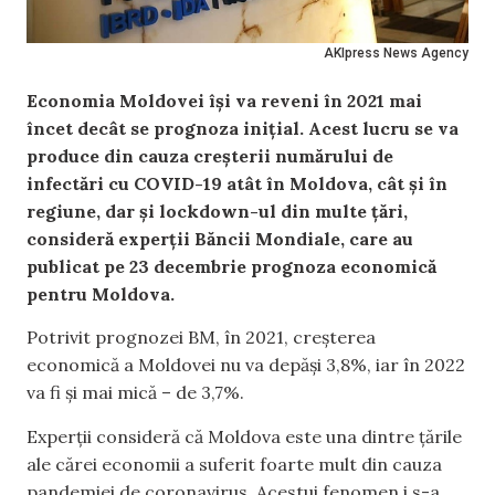
AKIpress News Agency
Economia Moldovei își va reveni în 2021 mai
încet decât se prognoza inițial. Acest lucru se va
produce din cauza creșterii numărului de
infectări cu COVID-19 atât în Moldova, cât și în
regiune, dar și lockdown-ul din multe țări,
consideră experții Băncii Mondiale, care au
publicat pe 23 decembrie prognoza economică
pentru Moldova.
Potrivit prognozei BM, în 2021, creșterea
economică a Moldovei nu va depăși 3,8%, iar în 2022
va fi și mai mică – de 3,7%.
Experții consideră că Moldova este una dintre țările
ale cărei economii a suferit foarte mult din cauza
pandemiei de coronavirus. Acestui fenomen i s-a