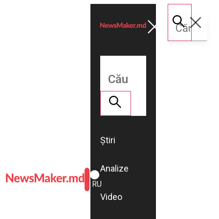
Știri
Analize
ROMÂNĂ
RU
Video