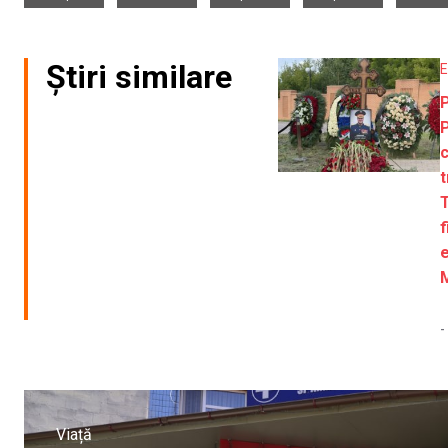
Știri similare
E
P
P
t
T
f
e
-
Viață