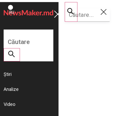
ROMÂNĂ
Susține
RU
NM
Știri
Analize
Video