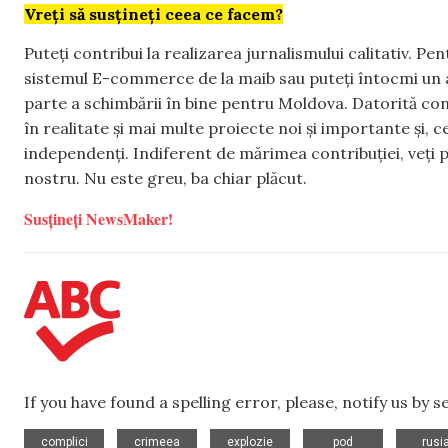
Vreți să susțineți ceea ce facem?
Puteți contribui la realizarea jurnalismului calitativ. Pe
sistemul E-commerce de la maib sau puteți întocmi un 
parte a schimbării în bine pentru Moldova. Datorită con
în realitate și mai multe proiecte noi și importante și,
independenți. Indiferent de mărimea contribuției, veți p
nostru. Nu este greu, ba chiar plăcut.
Susțineți NewsMaker!
If you have found a spelling error, please, notify us by 
,
,
,
,
complici
crimeea
explozie
pod
rusi