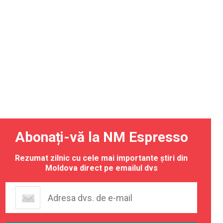
Abonați-vă la NM Espresso
Rezumat zilnic cu cele mai importante știri din
Moldova direct pe emailul dvs