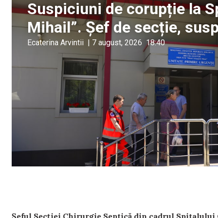
Suspiciuni de corupție la S
Mihail”. Șef de secție, sus
Ecaterina Arvintii
|
7 august, 2026
18:40
Șeful Secției Chirurgie Septică din cadrul Spitalulu