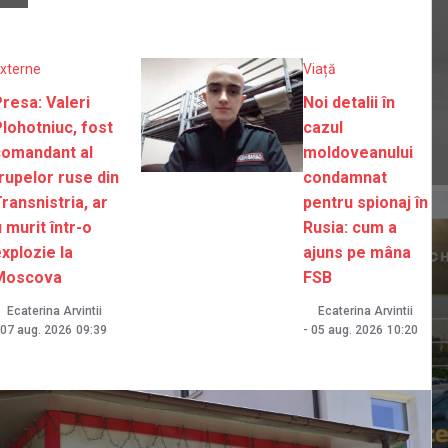
xterne
Viață
resa: Valeri
Noi detalii în
lohotniuc, fost
cazul
comandant al
moldoveanului
rupelor ruse din
condamnat
ransnistria, ar
pentru spionaj în
i murit într-o
Rusia: cum a
xplozie la
ajuns pe mâna
Moscova
FSB
Ecaterina Arvintii
Ecaterina Arvintii
07 aug. 2026
09:39
-
05 aug. 2026
10:20