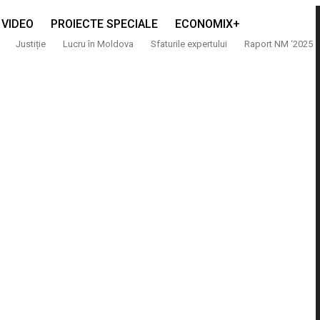
VIDEO
PROIECTE SPECIALE
ECONOMIX+
Justiție
Lucru în Moldova
Sfaturile expertului
Raport NM ‘2025