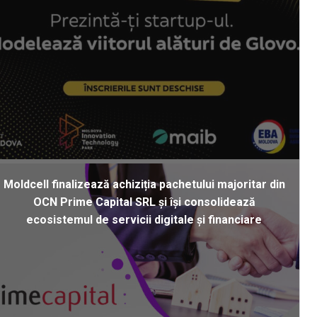
Moldcell finalizează achiziția pachetului majoritar din
OCN Prime Capital SRL și își consolidează
ecosistemul de servicii digitale și financiare