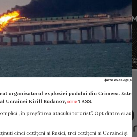
фото очевидца
ficat organizatorul exploziei podului din Crimeea. Este
scrie
 al Ucrainei Kirill Budanov,
TASS.
complici „în pregătirea atacului terorist”. Opt dintre ei au
uți cinci cetățeni ai Rusiei, trei cetățeni ai Ucrainei și