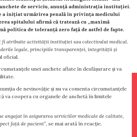
anchete de serviciu, anunță administrația instituției.
 a inițiat urmărirea penală în privința medicului
erea spitalului afirmă că tratează cu „maximă
mă politica de toleranță zero față de astfel de fapte.
fi atribuite activității instituției sau colectivului medical.
erile legale, principiile transparenței, integrității și
 oficial.
rcumstanțele unei anchete aflate în desfășurare și va
litate.
zumția de nevinovăție și nu va comenta circumstanțele
e că va coopera cu organele de anchetă în limitele
e angajat în asigurarea serviciilor medicale de calitate,
pect față de pacient”,
se mai arată în reacție.