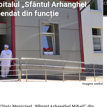
pitalul „Sfântul Arhanghel
pendat din funcție
Imagine simbol
i Clinic Municipal „Sfântul Arhanghel Mihail” din