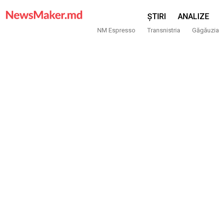
ȘTIRI
ANALIZE
NM Espresso
Transnistria
Găgăuzia