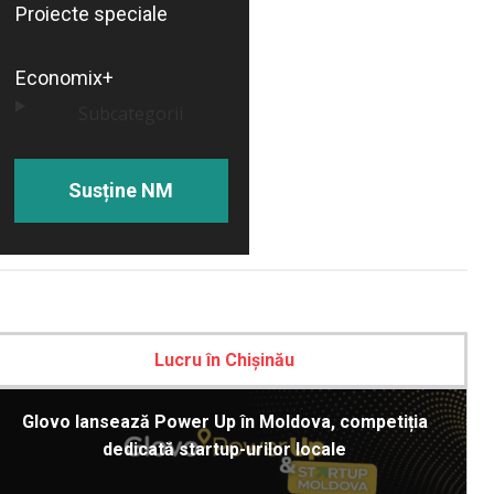
Proiecte speciale
Economix+
Subcategorii
Susține NM
Lucru în Chișinău
Glovo lansează Power Up în Moldova, competiția
dedicată startup-urilor locale