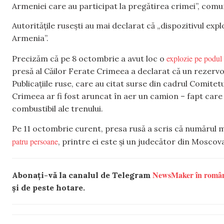
Armeniei care au participat la pregătirea crimei”, comu
Autoritățile rusești au mai declarat că „dispozitivul expl
Armenia”.
explozie pe podul
Precizăm că pe 8 octombrie a avut loc o
presă al Căilor Ferate Crimeea a declarat că un rezervor
Publicațiile ruse, care au citat surse din cadrul Comite
Crimeea ar fi fost aruncat în aer un camion – fapt care
combustibil ale trenului.
Pe 11 octombrie curent, presa rusă a scris că numărul 
patru persoane
, printre ei este și un judecător din Moscov
NewsMaker în româ
Abonați-vă la canalul de Telegram
și de peste hotare.