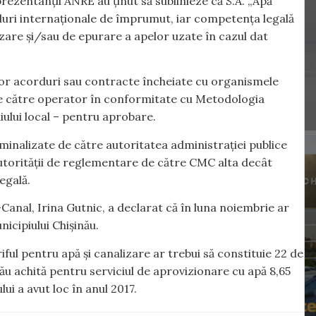
prezentanții ANRE au ținut să sublinieze că S.A. „Apă
duri internaționale de împrumut, iar competența legală
izare şi/sau de epurare a apelor uzate în cazul dat
unor acorduri sau contracte încheiate cu organismele
 de către operator în conformitate cu Metodologia
liului local – pentru aprobare.
inalizate de către autoritatea administrației publice
autorității de reglementare de către CMC alta decât
egală.
Canal, Irina Gutnic, a declarat că în luna noiembrie ar
nicipiului Chișinău.
iful pentru apă și canalizare ar trebui să constituie 22 de
șinău achită pentru serviciul de aprovizionare cu apă 8,65
lui a avut loc în anul 2017.