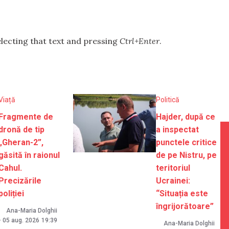
selecting that text and pressing
Ctrl+Enter
.
Viață
Politică
Fragmente de
Hajder, după ce
dronă de tip
a inspectat
„Gheran-2”,
punctele critice
găsită în raionul
de pe Nistru, pe
Cahul.
teritoriul
Precizările
Ucrainei:
poliției
“Situația este
îngrijorătoare”
Ana-Maria Dolghii
-
05 aug. 2026
19:39
Ana-Maria Dolghii