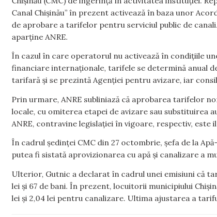
Chișinău (CMC) de ingerință în activitatea instituției. Re
Canal Chișinău” în prezent activează în baza unor Acor
de aprobare a tarifelor pentru serviciul public de canal
aparține ANRE.
În cazul în care operatorul nu activează în condițiile 
financiare internaționale, tarifele se determină anual
tarifară şi se prezintă Agenţiei pentru avizare, iar consi
Prin urmare, ANRE subliniază că aprobarea tarifelor nom
locale, cu omiterea etapei de avizare sau substituirea 
ANRE, contravine legislației în vigoare, respectiv, este il
În cadrul ședinței CMC din 27 octombrie, șefa de la Apă-
putea fi sistată aprovizionarea cu apă și canalizare a mu
Ulterior, Gutnic a declarat în cadrul unei emisiuni că tar
lei şi 67 de bani. În prezent, locuitorii municipiului Chi
lei și 2,04 lei pentru canalizare. Ultima ajustarea a tarifu