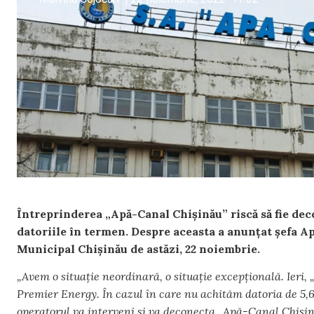
Întreprinderea „Apă-Canal Chișinău” riscă să fie deco
datoriile în termen. Despre aceasta a anunțat șefa Ap
Municipal Chișinău de astăzi, 22 noiembrie.
„Avem o situație neordinară, o situație excepțională. Ieri
Premier Energy. În cazul în care nu achităm datoria de 5,6
operatorul va interveni și va deconecta „Apă-Canal Chișină