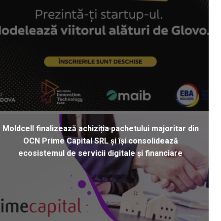
Moldcell finalizează achiziția pachetului majoritar din
OCN Prime Capital SRL și își consolidează
ecosistemul de servicii digitale și financiare