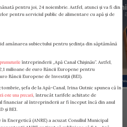
ânată pentru joi, 24 noiembrie. Astfel, atunci și va fi din
elor pentru serviciul public de alimentare cu apă și de
ecid amânarea subiectului pentru ședința din săptămână
mprumuturile
întreprinderii „Apă Canal Chișinău”. Astfel,
 12,1 milioane de euro Băncii Europene pentru
uro Băncii Europene de Investiții (BEI).
 octombrie
,
șefa de la Apă-Canal, Irina Gutnic spunea că în
ară este una precară
, întrucât tarifele achitate de
financiar al întreprinderii ar fi început încă din anul
 și BEI.
în Energetică (ANRE) a acuzat Consiliul Municipal