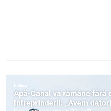
Politică
Apă-Canal va rămâne fără e
întreprinderii: „Avem datori
Malvina Cojocari
|
22 noiembrie, 2022
17:32