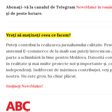
NewsMaker în româ
Abonați-vă la canalul de Telegram
și de peste hotare.
Vreți să susțineți ceea ce facem?
Puteți contribui la realizarea jurnalismului calitativ. Pe
sistemul E-commerce de la maib sau puteți întocmi un 
parte a schimbării în bine pentru Moldova. Datorită con
în realitate și mai multe proiecte noi și importante și,
independenți. Indiferent de mărimea contribuției, veți p
nostru. Nu este greu, ba chiar plăcut.
Susțineți NewsMaker!