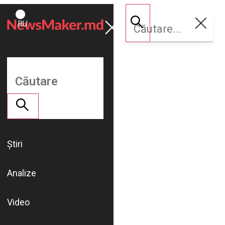
ROMÂNĂ
Susține
RU
NM
Știri
Analize
Video