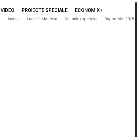
VIDEO
PROIECTE SPECIALE
ECONOMIX+
Justiție
Lucru în Moldova
Sfaturile expertului
Raport NM ‘2025