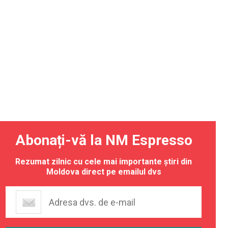
Abonați-vă la NM Espresso
Rezumat zilnic cu cele mai importante știri din
Moldova direct pe emailul dvs