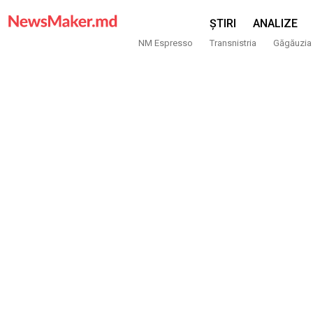
ȘTIRI
ANALIZE
NM Espresso
Transnistria
Găgăuzia