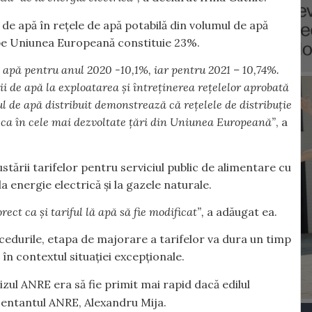
de apă în rețele de apă potabilă din volumul de apă
a pe Uniunea Europeană constituie 23%.
apă pentru anul 2020 -10,1%, iar pentru 2021 – 10,74%.
i de apă la exploatarea și întreținerea rețelelor aprobată
 de apă distribuit demonstrează că rețelele de distribuție
e ca în cele mai dezvoltate țări din Uniunea Europeană”
, a
ustării tarifelor pentru serviciul public de alimentare cu
la energie electrică și la gazele naturale.
rect ca și tariful lă apă să fie modificat”,
a adăugat ea.
ocedurile, etapa de majorare a tarifelor va dura un timp
în contextul situației excepționale.
izul ANRE era să fie primit mai rapid dacă edilul
entantul ANRE, Alexandru Mija.