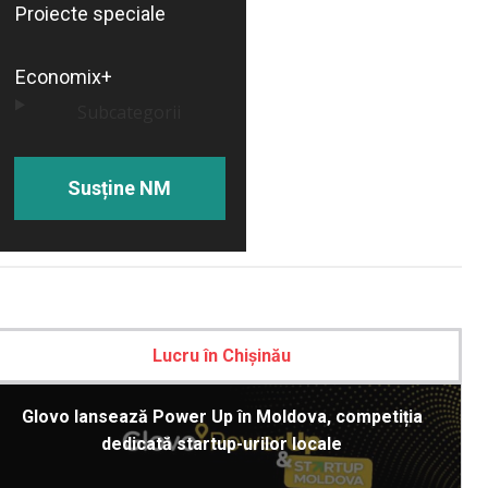
Proiecte speciale
Economix+
Subcategorii
Susține NM
Lucru în Chișinău
Glovo lansează Power Up în Moldova, competiția
dedicată startup-urilor locale