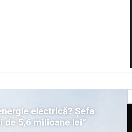
nergie electrică? Șefa
i de 5,6 milioane lei”