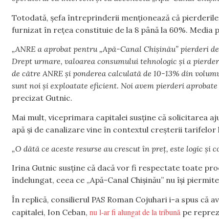
Totodată, șefa întreprinderii menționează că pierderile 
furnizat în rețea constituie de la 8 până la 60%. Medi
„ANRE a aprobat pentru „Apă-Canal Chișinău” pierderi de 
Drept urmare, valoarea consumului tehnologic și a pierderi
de către ANRE și ponderea calculată de 10-13% din volumul
sunt noi și exploatate eficient. Noi avem pierderi aprobat
precizat Gutnic.
Mai mult, viceprimara capitalei susține că solicitarea aj
apă și de canalizare vine în contextul creșterii tarifelor 
„O dătă ce aceste resurse au crescut în preț, este logic și co
Irina Gutnic susține că dacă vor fi respectate toate pr
îndelungat, ceea ce „Apă-Canal Chișinău” nu își piermite 
În replică, consilierul PAS Roman Cojuhari i-a spus că av
nu l-ar fi alungat de la tribună
capitalei, Ion Ceban,
pe reprez