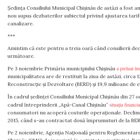
Ședința Consiliului Municipal Chișinău de astăzi a fost am
nou supus dezbaterilor subiectul privind ajustarea tarif
canalizare.
***
Amintim că este pentru a treia oară când consilierii d
următoare.
a preluat î
Pe 3 noiembrie Primăria municipiului Chișinău
municipalitatea are de restituit la ziua de astăzi, circa
Reconstrucție și Dezvoltare (BERD) și 19,9 milioane de e
În cadrul ședinței Consiliului Municipal Chișinău din 27
situația financi
cadrul întreprinderii „Apă-Canal Chișinău”
consumatori nu acoperă costurile operaționale. Declinul 
2015, când s-au contractat două împrumuturi de la BERD
Pe 2 noiembrie, Agenția Națională pentru Reglementare 