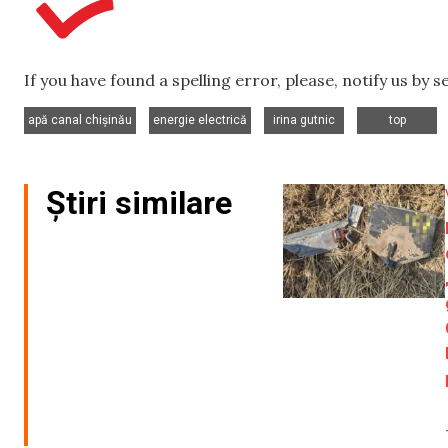
If you have found a spelling error, please, notify us by 
,
,
,
apă canal chișinău
energie electrică
irina gutnic
top
Știri similare